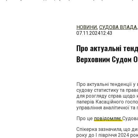
Перейти
до
змісту
НОВИНИ
,
СУДОВА ВЛАДА
07.11.2024
12:43
Про актуальні тенд
Верховним Судом 
Про актуальні тенденції 
судову статистику та прав
для розгляду справ щодо 
паперів Касаційного госпо
управління аналітичної та
Про це
повідомляє
Судова
Спікерка зазначила, що ди
року до І півріччя 2024 ро