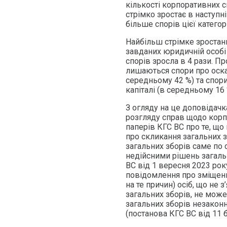
кількості корпоративних с
стрімко зростає в наступні
більше спорів цієї категор
Найбільш стрімке зростанн
завданих юридичній особі 
спорів зросла в 4 рази. П
лишаються спори про оска
середньому 42 %) та спори,
капіталі (в середньому 16 
З огляду на це доповідачк
розгляду справ щодо корп
паперів КГС ВС про те, щ
про скликання загальних 
загальних зборів саме по 
недійсними рішень загаль
ВС від 1 вересня 2023 ро
повідомлення про зміщенн
на те причин) осіб, що не
загальних зборів, не мож
загальних зборів незаконн
(постанова КГС ВС від 11 