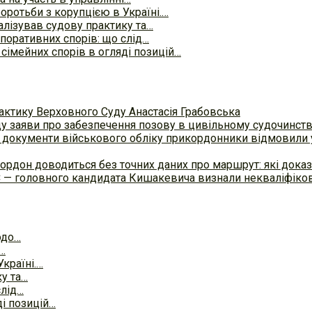
боротьби з корупцією в Україні.…
алізував судову практику та…
поративних спорів: що слід…
сімейних спорів в огляді позицій…
актику Верховного Суду Анастасія Грабовська
ду заяви про забезпечення позову в цивільному судочинст
 документи військового обліку прикордонники відмовили у
ордон доводиться без точних даних про маршрут: які доказ
С — головного кандидата Кишакевича визнали некваліфіков
одо…
і…
Україні.…
у та…
слід…
ді позицій…