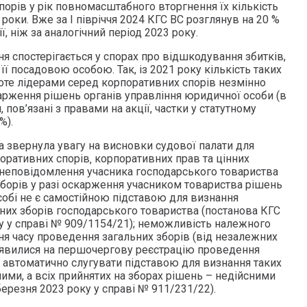
порів у рік повномасштабного вторгнення їх кількість
 роки. Вже за І півріччя 2024 КГС ВС розглянув на 20 %
ії, ніж за аналогічний період 2023 року.
я спостерігається у спорах про відшкодування збитків,
її посадовою особою. Так, із 2021 року кількість таких
роте лідерами серед корпоративних спорів незмінно
рження рішень органів управління юридичної особи (в
 пов’язані з правами на акції, частки у статутному
%).
а звернула увагу на висновки судової палати для
оративних спорів‚ корпоративних прав та цінних
о неповідомлення учасника господарського товариства
зборів у разі оскарження учасником товариства рішень
собі не є самостійною підставою для визнання
них зборів господарського товариства (постанова КГС
ку у справі № 909/1154/21); неможливість належного
я часу проведення загальних зборів (від незалежних
 з’явилися на першочергову реєстрацію проведення
е автоматично слугувати підставою для визнання таких
ими, а всіх прийнятих на зборах рішень – недійсними
березня 2023 року у справі № 911/231/22).