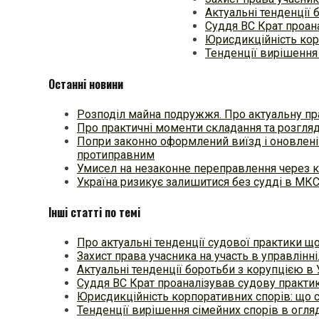
Актуальні тенденції 
Суддя ВС Крат проан
Юрисдикційність кор
Тенденції вирішення 
Останні новини
Розподіл майна подружжя. Про актуальну пр
Про практичні моменти складання та розгля
Попри законно оформлений виїзд і оновлені
протиправним
Умисел на незаконне переправлення через к
Україна ризикує залишитися без судді в МК
Інші статті по темі
Про актуальні тенденції судової практики щ
Захист права учасника на участь в управлінн
Актуальні тенденції боротьби з корупцією в 
Суддя ВС Крат проаналізував судову практик
Юрисдикційність корпоративних спорів: що 
Тенденції вирішення сімейних спорів в огля