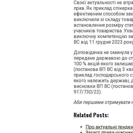
Своєї актуальності не втр
прав. Як приклад спікерка
ефективним способом захи
виключили зі складу това
встановлення розміру стат
учасників товариства. Ухв
виключну компетенцію заг
ВС від 11 грудня 2023 рок
Доповідачка не оминула у
передане державою до ста
100 % акцій якого залиша
(постанова ВП ВС від 3 кв
приклад господарського сп
якого належить державі, 
висновки ВП ВС (постанова
917/730/22).
Аби першими отримувати н
Related Posts:
Про актуальні тенде
Захист права учасник