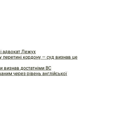
ві адвокат Лежух
 перетині кордону — суд визнав це
и визнав достатніми ВС
аним через рівень англійської