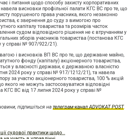
ачає і питання щодо способу захисту корпоративних
 навела висновки профільної палати КГС ВС про те, що
сту порушеного права учасника, якого незаконно
риства, є звернення до суду з вимогою про
утного капіталу товариства та розмірів часток
алення судом відповідного рішення не є втручанням у
альних зборів учасників товариства (постанова КГС
у у справі № 907/922/21).
вагою і висновків ВП ВС про те, що державне майно,
тутного фонду (капіталу) акціонерного товариства,
ється у власності держави, є державною власністю
ітня 2024 року у справі № 917/1212/21), та навела
ору за участю акціонерного товариства, 100 % акцій
до якого не можуть застосовуватися відповідні
 КГС ВС від 17 липня 2024 року у cправі №
овини, підпишіться на
телеграм-канал ADVOKAT POST
.
нції судової практики щодо…
а на участь в управлінні…