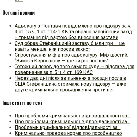
Останні новини
Адвокату з Полтави повідомлено про підозру за ч.
3 ст. 15 ч. 1 ст. 114-1 КК та обрано запобіжний захід
– тримання під вартою без внесення застави
Суд обрав Стефанішиній заставу 6 млн грн — це
навіть менше, ніж просив захист
Спростування міфів про адвокатуру. Міф шостий:
“Вимога Євросоюзу — третій рік поспіль”
Тотожний позов до того самого суду — підстава для
повернення за п. 5 ч. 4 ст. 169 КАС
Через два дні після звільнення з посади посла в
США Стефанішина отримала нову підозру — вже
друге кримінальне провадження проти неї
Інші статті по темі
Про проблеми кримінальної відповідальності за…
Про проблеми кримінальної відповідальності за…
Проблеми кримінальної відповідальності за…
Кримінально-правова норма про пособництво