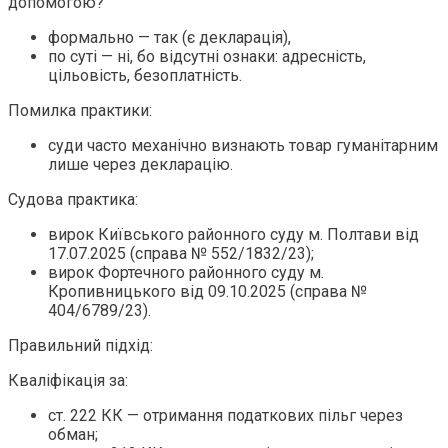
допомогою?
формально — так (є декларація),
по суті — ні, бо відсутні ознаки: адресність,
цільовість, безоплатність.
Помилка практики:
суди часто механічно визнають товар гуманітарним
лише через декларацію.
Судова практика:
вирок Київського районного суду м. Полтави від
17.07.2025 (справа № 552/1832/23);
вирок Фортечного районного суду м.
Кропивницького від 09.10.2025 (справа №
404/6789/23).
Правильний підхід:
Кваліфікація за:
ст. 222 КК — отримання податкових пільг через
обман;