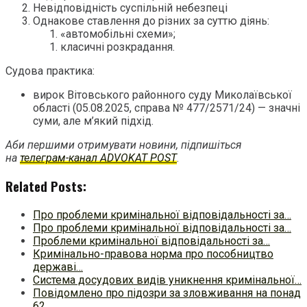
Невідповідність суспільній небезпеці
Однакове ставлення до різних за суттю діянь:
«автомобільні схеми»;
класичні розкрадання.
Судова практика:
вирок Вітовського районного суду Миколаївської
області (05.08.2025, справа № 477/2571/24) — значні
суми, але м’який підхід.
Аби першими отримувати новини, підпишіться
на
телеграм-канал ADVOKAT POST
.
Related Posts:
Про проблеми кримінальної відповідальності за…
Про проблеми кримінальної відповідальності за…
Проблеми кримінальної відповідальності за…
Кримінально-правова норма про пособництво
державі…
Система досудових видів уникнення кримінальної…
Повідомлено про підозри за зловживання на понад
62…