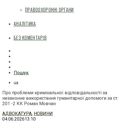
ПРАВООХОРОННІ ОРГАНИ
АНАЛІТИКА
БЕЗ КОМЕНТАРІВ
Facebook
Mail
Telegram
Feed
Пошук
ua
Про проблеми кримінальної відповідальності за
незаконне використання гуманітарної допомоги за ст.
201 -2 КК Роман Мовчан
Перейти
АДВОКАТУРА
,
НОВИНИ
до
04.06.2026
13:10
змісту