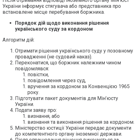
Після отримання відповіді іноземного органу Мін’юст
України інформує стягувача або представника про
встановлене місце перебування боржника.
Порядок дій щодо виконання рішення
українського суду за кордоном
Алгоритм дій:
Отримати рішення українського суду у позовному
провадженні (не судовий наказ).
Переконатися, що боржник належним чином
повідомлявся:
повістки,
повідомлення через суд,
вручення за кордоном за Конвенцією 1965
року.
Підготувати пакет документів для Мін’юсту
України.
Подати заяву про:
визнання, або
визнання та виконання рішення за кордоном.
Міністерство юстиції України передає документи
до компетентного органу іноземної держави.
Після опрацювання рішення виконується за