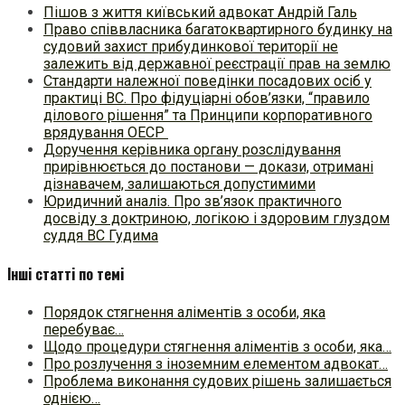
Пішов з життя київський адвокат Андрій Галь
Право співвласника багатоквартирного будинку на
судовий захист прибудинкової території не
залежить від державної реєстрації прав на землю
Стандарти належної поведінки посадових осіб у
практиці ВC. Про фідуціарні обов’язки, “правило
ділового рішення” та Принципи корпоративного
врядування ОЕСР
Доручення керівника органу розслідування
прирівнюється до постанови — докази, отримані
дізнавачем, залишаються допустимими
Юридичний аналіз. Про зв’язок практичного
досвіду з доктриною, логікою і здоровим глуздом
суддя ВС Гудима
Інші статті по темі
Порядок стягнення аліментів з особи, яка
перебуває…
Щодо процедури стягнення аліментів з особи, яка…
Про розлучення з іноземним елементом адвокат…
Проблема виконання судових рішень залишається
однією…