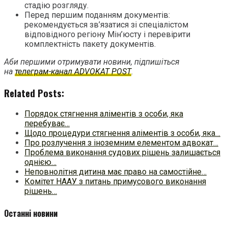
стадію розгляду.
Перед першим поданням документів:
рекомендується зв’язатися зі спеціалістом
відповідного регіону Мін’юсту і перевірити
комплектність пакету документів.
Аби першими отримувати новини, підпишіться
на
телеграм-канал ADVOKAT POST
.
Related Posts:
Порядок стягнення аліментів з особи, яка
перебуває…
Щодо процедури стягнення аліментів з особи, яка…
Про розлучення з іноземним елементом адвокат…
Проблема виконання судових рішень залишається
однією…
Неповнолітня дитина має право на самостійне…
Комітет НААУ з питань примусового виконання
рішень…
Останні новини