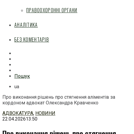
ПРАВООХОРОННІ ОРГАНИ
АНАЛІТИКА
БЕЗ КОМЕНТАРІВ
Facebook
Mail
Telegram
Feed
Пошук
ua
Про виконання рішень про стягнення аліментів за
кордоном адвокат Олександра Кравченко
Перейти
АДВОКАТУРА
,
НОВИНИ
до
22.04.2026
13:50
змісту
Про виконання рішень про стягнення