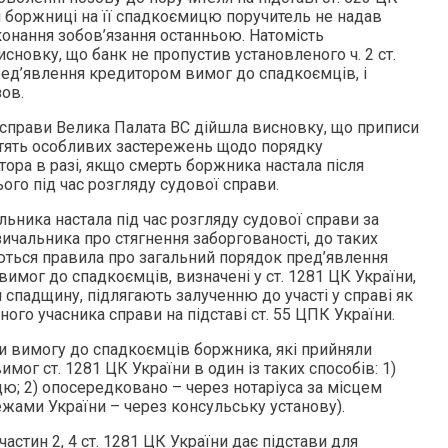
и боржниці на її спадкоємицю поручитель не надав
конання зобов’язання останньою. Натомість
сновку, що банк не пропустив установленого ч. 2 ст.
ред’явлення кредитором вимог до спадкоємців, і
ов.
 справи Велика Палата ВС дійшла висновку, що приписи
істять особливих застережень щодо порядку
ора в разі, якщо смерть боржника настала після
ого під час розгляду судової справи.
ьника настала під час розгляду судової справи за
ичальника про стягнення заборгованості, до таких
ться правила про загальний порядок пред’явлення
мог до спадкоємців, визначені у ст. 1281 ЦК України,
и спадщину, підлягають залученню до участі у справі як
ого учасника справи на підставі ст. 55 ЦПК України.
 вимогу до спадкоємців боржника, які прийняли
мог ст. 1281 ЦК України в один із таких способів: 1)
; 2) опосередковано – через нотаріуса за місцем
ежами України – через консульську установу).
і частин 2, 4 ст. 1281 ЦК України дає підстави для