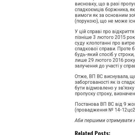
висновку, що в разі проп
спадкоємців боржника, як
вимоги як за основним зоб
(порукою), що не може існ
У цій справі про відкритт
пізніше 3 лютого 2015 рок
суду клопотанні про витре
спадкової справи. Проте 
будь-який спосіб у строки, 
лише 29 лютого 2016 року
залучення до участі у спра
Отже, ВП ВС виснувала, щ
заборгованості як із спад
бути відмовлено у зв’язку
пропуску строку, визначено
Постанова ВП ВС від 9 жо
(провадження № 14-12цс2
Аби першими отримувати н
Related Posts: