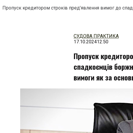
Пропуск кредитором строків пред’явлення вимог до спадк
Перейти
до
змісту
СУДОВА ПРАКТИКА
17.10.2024
12:50
Пропуск кредиторо
спадкоємців боржни
вимоги як за основ