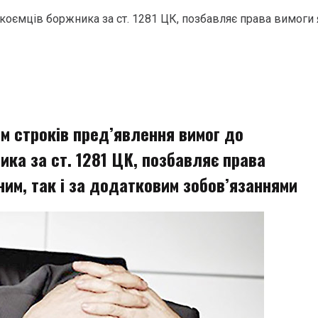
оємців боржника за ст. 1281 ЦК, позбавляє права вимоги я
м строків пред’явлення вимог до
ка за ст. 1281 ЦК, позбавляє права
ним, так і за додатковим зобов’язаннями