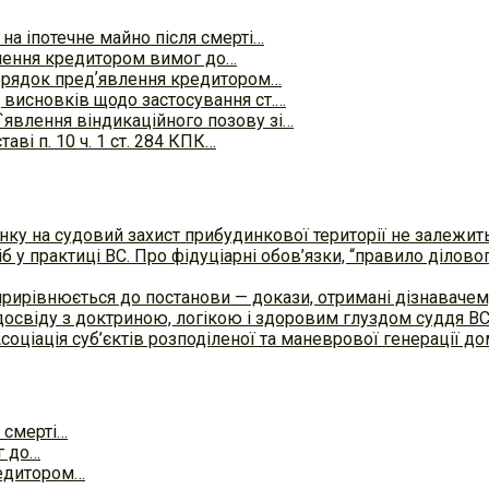
на іпотечне майно після смерті…
лення кредитором вимог до…
орядок предʼявлення кредитором…
 висновків щодо застосування ст.…
`явлення віндикаційного позову зі…
ві п. 10 ч. 1 ст. 284 КПК…
ку на судовий захист прибудинкової території не залежит
б у практиці ВC. Про фідуціарні обов’язки, “правило ділов
прирівнюється до постанови — докази, отримані дізнавач
досвіду з доктриною, логікою і здоровим глуздом суддя В
Асоціація суб’єктів розподіленої та маневрової генерації 
 смерті…
г до…
редитором…