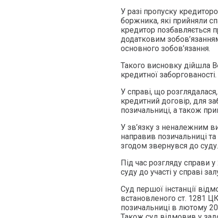
У разі пропуску кредитор
боржника, які прийняли сп
кредитор позбавляється пр
додатковим зобов’язанням
основного зобов’язання.
Такого висновку дійшла В
кредитної заборгованості.
У справі, що розглядалас
кредитний договір, для за
позичальниці, а також пр
У зв’язку з неналежним в
направив позичальниці та
згодом звернувся до суду
Під час розгляду справи у
суду до участі у справі за
Суд першої інстанції відм
встановленого ст. 1281 ЦК
позичальниці в лютому 201
Також суд відмовив у задо