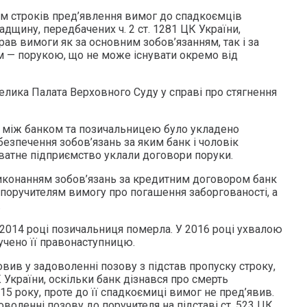
ом строків пред’явлення вимог до спадкоємців
адщину, передбачених ч. 2 ст. 1281 ЦК України,
ав вимоги як за основним зобов’язанням, так і за
 — порукою, що не може існувати окремо від
елика Палата Верховного Суду у справі про стягнення
я, між банком та позичальницею було укладено
безпечення зобов’язань за яким банк і чоловік
иватне підприємство уклали договори поруки.
иконанням зобов’язань за кредитним договором банк
 поручителям вимогу про погашення заборгованості, а
.
 2014 році позичальниця померла. У 2016 році ухвалою
лучено її правонаступницю.
овив у задоволенні позову з підстав пропуску строку,
 України, оскільки банк дізнався про смерть
5 року, проте до її спадкоємиці вимог не пред’явив.
воленні позову до поручителя на підставі ст. 523 ЦК