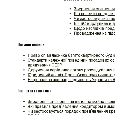
Звернення стягнення 
Які правила пред`яв
Чи застосовується п
ВП ВС відступила від
Щодо наслідків пред
Провадження на підста
Останні новини
Право співвласника багатоквартирного будин
Стандарти належної поведінки посадових осі
врядування ОЕСР
Доручення керівника органу розслідування 
Юридичний аналіз. Про зв’язок практичного 
Національна асоціація адвокатів України та 
Інші статті по темі
Звернення стягнення на іпотечне майно після
Які правила пред`явлення кредитором вимо
Чи застосовується порядок предʼявлення к