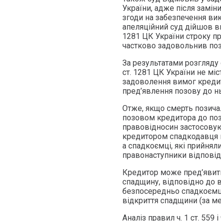
України, адже після замін
згоди на забезпечення ви
апеляційний суд дійшов ви
1281 ЦК України строку п
частково задовольнив поз
За результатами розгляду
ст. 1281 ЦК України не м
задоволення вимог кредит
пред’явлення позову до нь
Отже, якщо смерть позичал
позовом кредитора до поз
правовідносин застосовую
кредитором спадкодавця ви
а спадкоємці, які прийнял
правонаступники відповідн
Кредитор може пред’явити
спадщину, відповідно до ви
безпосередньо спадкоємцю
відкриття спадщини (за м
Аналіз правил ч. 1 ст. 559 