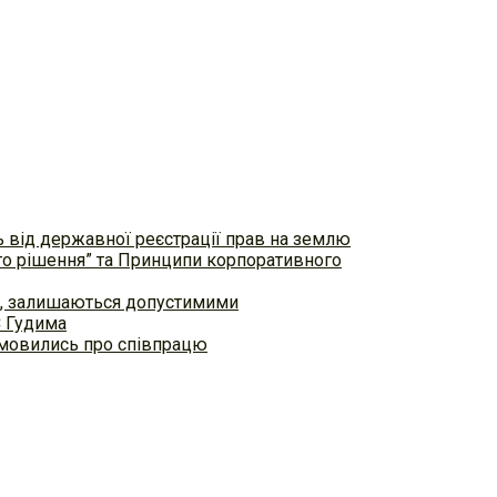
ь від державної реєстрації прав на землю
ого рішення” та Принципи корпоративного
ем, залишаються допустимими
С Гудима
домовились про співпрацю