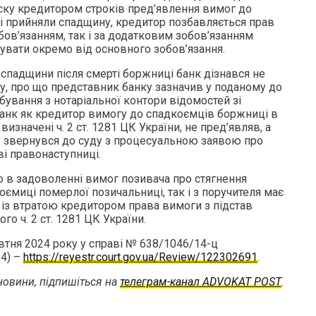
уску кредитором строків пред’явлення вимог до
і прийняли спадщину, кредитор позбавляється прав
ов’язанням, так і за додатковим зобов’язанням
увати окремо від основного зобов’язання.
я спадщини після смерті боржниці банк дізнався не
у, про що представник банку зазначив у поданому до
бування з нотаріальної контори відомостей зі
банк як кредитор вимогу до спадкоємців боржниці в
визначені ч. 2 ст. 1281 ЦК України, не пред’являв, а
 звернувся до суду з процесуальною заявою про
ві правонаступниці.
о в задоволенні вимог позивача про стягнення
коємиці померлої позичальниці, так і з поручителя має
 із втратою кредитором права вимоги з підстав
го ч. 2 ст. 1281 ЦК України.
втня 2024 року у справі № 638/1046/14-ц
4) –
https://reyestr.court.gov.ua/Review/122302691
.
овини, підпишіться на
телеграм-канал ADVOKAT POST
.