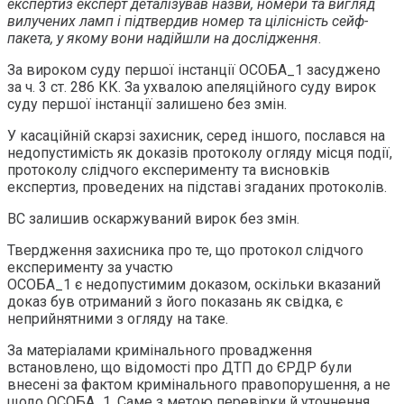
експертиз експерт деталізував назви, номери та вигляд
вилучених ламп і підтвердив номер та цілісність сейф-
пакета, у якому вони надійшли на дослідження
.
За вироком суду першої інстанції ОСОБА_1 засуджено
за ч. 3 ст. 286 КК. За ухвалою апеляційного суду вирок
суду першої інстанції залишено без змін.
У касаційній скарзі захисник, серед іншого, послався на
недопустимість як доказів протоколу огляду місця події,
протоколу слідчого експерименту та висновків
експертиз, проведених на підставі згаданих протоколів.
ВС залишив оскаржуваний вирок без змін.
Твердження захисника про те, що протокол слідчого
експерименту за участю
ОСОБА_1 є недопустимим доказом, оскільки вказаний
доказ був отриманий з його показань як свідка, є
неприйнятними з огляду на таке.
За матеріалами кримінального провадження
встановлено, що відомості про ДТП до ЄРДР були
внесені за фактом кримінального правопорушення, а не
щодо ОСОБА_1. Саме з метою перевірки й уточнення