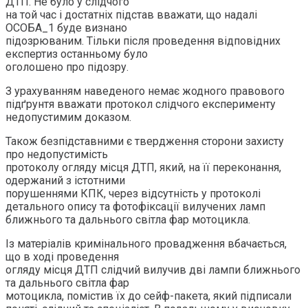
ДТП. Не було у слідчого
на той час і достатніх підстав вважати, що надалі
ОСОБА_1 буде визнано
підозрюваним. Тільки після проведення відповідних
експертиз останньому було
оголошено про підозру.
З урахуванням наведеного немає жодного правового
підґрунтя вважати протокол слідчого експерименту
недопустимим доказом.
Також безпідставними є твердження сторони захисту
про недопустимість
протоколу огляду місця ДТП, який, на її переконання,
одержаний з істотними
порушеннями КПК, через відсутність у протоколі
детального опису та фотофіксації вилучених ламп
ближнього та дальнього світла фар мотоцикла.
Із матеріалів кримінального провадження вбачається,
що в ході проведення
огляду місця ДТП слідчий вилучив дві лампи ближнього
та дальнього світла фар
мотоцикла, помістив їх до сейф-пакета, який підписали