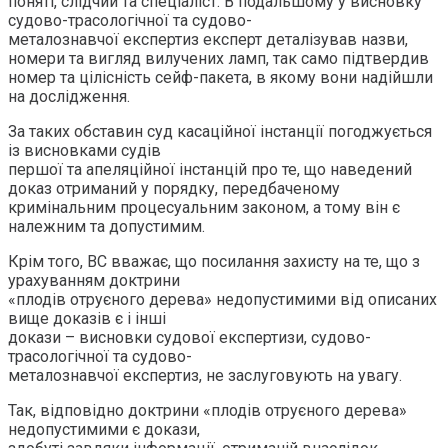
поняті, слідчий та спеціаліст. В подальшому у висновку
судово-трасологічної та судово-
металознавчої експертиз експерт деталізував назви,
номери та вигляд вилучених ламп, так само підтвердив
номер та цілісність сейф-пакета, в якому вони надійшли
на дослідження.
За таких обставин суд касаційної інстанції погоджується
із висновками судів
першої та апеляційної інстанцій про те, що наведений
доказ отриманий у порядку, передбаченому
кримінальним процесуальним законом, а тому він є
належним та допустимим.
Крім того, ВС вважає, що посилання захисту на те, що з
урахуванням доктрини
«плодів отруєного дерева» недопустимими від описаних
вище доказів є і інші
докази – висновки судової експертизи, судово-
трасологічної та судово-
металознавчої експертиз, не заслуговують на увагу.
Так, відповідно доктрини «плодів отруєного дерева»
недопустимими є докази,