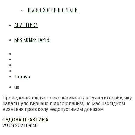
ПРАВООХОРОННІ ОРГАНИ
АНАЛІТИКА
БЕЗ КОМЕНТАРІВ
Facebook
Mail
Telegram
Feed
Пошук
ua
Проведення слідчого експерименту за участю особи, яку
надалі було визнано підозрюваним, не має наслідком
визнання протоколу недопустимим доказом
Перейти
СУДОВА ПРАКТИКА
до
29.09.2021
09:40
змісту