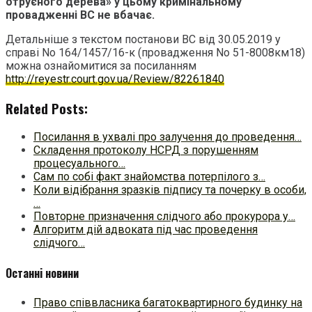
отруєного дерева» у цьому кримінальному
провадженні ВС не вбачає.
Детальніше з текстом постанови ВС від 30.05.2019 у
справі No 164/1457/16-к (провадження No 51-8008км18)
можна ознайомитися за посиланням
http://reyestr.court.gov.ua/Review/82261840
Related Posts:
Посилання в ухвалі про залучення до проведення…
Складення протоколу НСРД з порушенням
процесуального…
Сам по собі факт знайомства потерпілого з…
Коли відібрання зразків підпису та почерку в особи,
…
Повторне призначення слідчого або прокурора у…
Алгоритм дій адвоката під час проведення
слідчого…
Останні новини
Право співвласника багатоквартирного будинку на