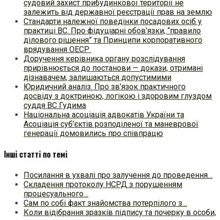
судовий захист прибудинкової території не
залежить від державної реєстрації прав на землю
Стандарти належної поведінки посадових осіб у
практиці ВC. Про фідуціарні обов’язки, “правило
ділового рішення” та Принципи корпоративного
врядування ОЕСР
Доручення керівника органу розслідування
прирівнюється до постанови — докази, отримані
дізнавачем, залишаються допустимими
Юридичний аналіз. Про зв’язок практичного
досвіду з доктриною, логікою і здоровим глуздом
суддя ВС Гудима
Національна асоціація адвокатів України та
Асоціація суб’єктів розподіленої та маневрової
генерації домовились про співпрацю
Інші статті по темі
Посилання в ухвалі про залучення до проведення…
Складення протоколу НСРД з порушенням
процесуального…
Сам по собі факт знайомства потерпілого з…
Коли відібрання зразків підпису та почерку в особи,