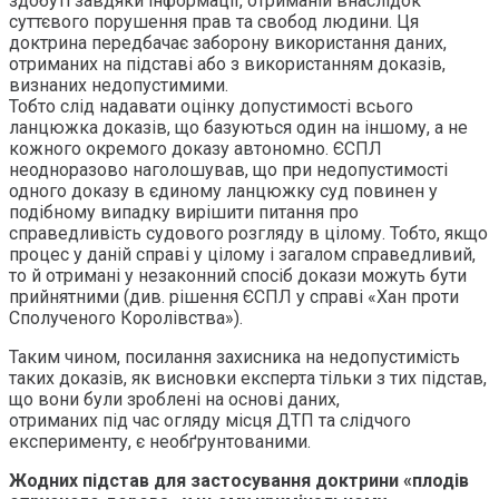
здобуті завдяки інформації, отриманій внаслідок
суттєвого порушення прав та свобод людини. Ця
доктрина передбачає заборону використання даних,
отриманих на підставі або з використанням доказів,
визнаних недопустимими.
Тобто слід надавати оцінку допустимості всього
ланцюжка доказів, що базуються один на іншому, а не
кожного окремого доказу автономно. ЄСПЛ
неодноразово наголошував, що при недопустимості
одного доказу в єдиному ланцюжку суд повинен у
подібному випадку вирішити питання про
справедливість судового розгляду в цілому. Тобто, якщо
процес у даній справі у цілому і загалом справедливий,
то й отримані у незаконний спосіб докази можуть бути
прийнятними (див. рішення ЄСПЛ у справі «Хан проти
Сполученого Королівства»).
Таким чином, посилання захисника на недопустимість
таких доказів, як висновки експерта тільки з тих підстав,
що вони були зроблені на основі даних,
отриманих під час огляду місця ДТП та слідчого
експерименту, є необґрунтованими.
Жодних підстав для застосування доктрини «плодів