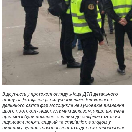
Відсутність у протоколі огляду місця ДТП детального
опису та фотофіксації вилучених ламп ближнього і
дальнього світла фар мотоцикла не зумовлює визнання
цього протоколу недопустимим доказом, якщо вилучені
предмети були поміщені слідчим до сейф-пакета, який
підписали поняті, слідчий та спеціаліст, а згодом у
висновку судово-трасологічної та судово-металознавчої