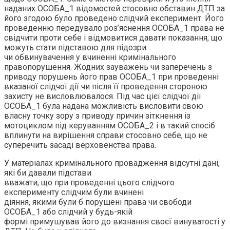
наданих ОСОБА_1 відомостей стосовно обставин ДТП за
його згодою було проведено слідчий експеримент. Його
проведенню передувало роз’яснення ОСОБА_1 права не
свідчити проти себе і відмовитися давати показання, що
можуть стати підставою для підозри
чи обвинувачення у вчиненні кримінального
правопорушення. Жодних зауважень чи заперечень з
приводу порушень його прав ОСОБА_1 при проведенні
вказаної слідчої дії чи після її проведення стороною
захисту не висловлювалося. Під час цієї слідчої дії
ОСОБА_1 була надана можливість висловити свою
власну точку зору з приводу причин зіткнення із
мотоциклом під керуванням ОСОБА_2 і в такий спосіб
вплинути на вирішення справи стосовно себе, що не
суперечить засаді верховенства права.
У матеріалах кримінального провадження відсутні дані,
які би давали підстави
вважати, що при проведенні цього слідчого
експерименту слідчим були вчинені
діяння, якими були б порушені права чи свободи
ОСОБА_1 або слідчий у будь-якій
формі примушував його до визнання своєї винуватості у