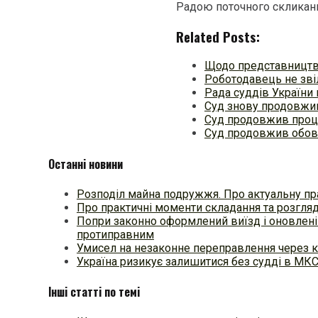
Радою поточного скликан
Related Posts:
Щодо представництв
Роботодавець не зві
Рада суддів України 
Суд знову продовжив
Суд продовжив проце
Суд продовжив обов
Останні новини
Розподіл майна подружжя. Про актуальну пр
Про практичні моменти складання та розгля
Попри законно оформлений виїзд і оновлені
протиправним
Умисел на незаконне переправлення через к
Україна ризикує залишитися без судді в МК
Інші статті по темі