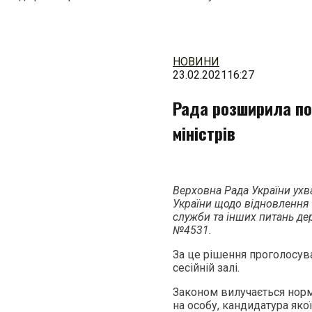
Перейти
до
змісту
НОВИНИ
23.02.2021
16:27
Рада розширила по
міністрів
Верховна Рада України ухв
України щодо відновлення 
служби та інших питань д
№4531.
За це рішення проголосува
сесійній залі.
Законом вилучається норм
на особу, кандидатура яко