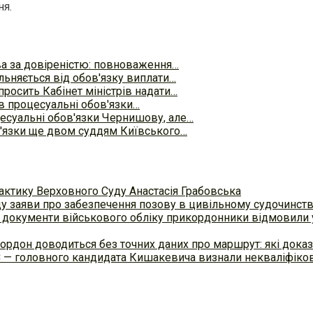
ня.
а за довіреністю: повноваження…
льняється від обов'язку виплати…
просить Кабінет міністрів надати…
 процесуальні обов'язки…
суальні обов'язки Чернишову, але…
'язки ще двом суддям Київського…
актику Верховного Суду Анастасія Грабовська
ду заяви про забезпечення позову в цивільному судочинст
 документи військового обліку прикордонники відмовили у
ордон доводиться без точних даних про маршрут: які доказ
С — головного кандидата Кишакевича визнали некваліфіков