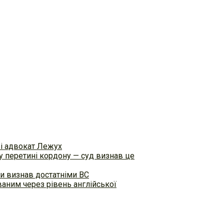
ві адвокат Лежух
 перетині кордону — суд визнав це
и визнав достатніми ВС
аним через рівень англійської