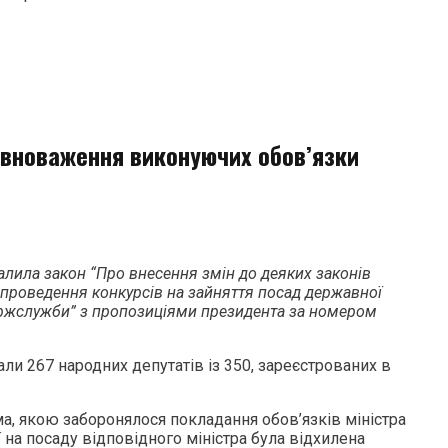
вноваження виконуючих обов’язки
алила закон “Про внесення змін до деяких законів
проведення конкурсів на зайняття посад державної
ержслужби” з пропозиціями президента за номером
ли 267 народних депутатів із 350, зареєстрованих в
а, якою заборонялося покладання обов’язків міністра
ї на посаду відповідного міністра була відхилена