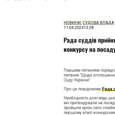
Перейти
до
змісту
НОВИНИ
,
СУДОВА ВЛАДА
11.04.2024
13:28
Рада суддів прийн
конкурсу на посаду
Першим питанням порядку 
питання “Щодо оголошення
Суду України”.
Про це повідомляє
Рада с
Необхідність розгляду цьо
які претендували на посад
пройшли крізь сито співбе
першому етапі конкурсних