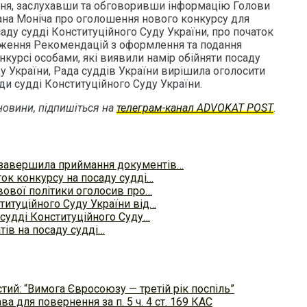
ння, заслухавши та обговоривши інформацію Голови
ана Моніча про оголошення нового конкурсу для
аду судді Конституційного Суду України, про початок
дження Рекомендацій з оформлення та подання
онкурсі особами, які виявили намір обійняти посаду
у України, Рада суддів України вирішила оголосити
ди судді Конституційного Суду України.
овини, підпишіться на
телеграм-канал ADVOKAT POST
.
 завершила приймання документів…
ок конкурсу на посаду судді…
вової політики оголосив про…
титуційного Суду України від…
у судді Конституційного Суду…
тів на посаду судді…
тий: “Вимога Євросоюзу — третій рік поспіль”
а для повернення за п. 5 ч. 4 ст. 169 КАС