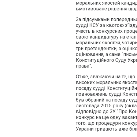
моральних якостей кандид
вмотивоване рішення щодо
За підсумками попередньог
судді КСУ за квотою з’їзд
участь в конкурсних проц
свою кандидатуру на етапі
моральних якостей, чотири
три претендентки, з оцінк
оцінювання, а саме “пись
Конституційного Суду Укр
права”.
Отже, зважаючи на те, що 
високих моральних якосте
посаду судді Конституційно
повноважень судді Консти
був обраний на посаду суд
листопада 2015 року (склав
відповідно до ЗУ “Про Кон
конкурс на ще одну вакан
того, що процедури конкур
України тривають вже біль