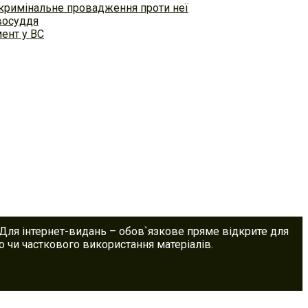
 кримінальне провадження проти неї
восуддя
ент у ВС
 Для інтернет-видань – обов`язкове пряме відкрите для
 чи часткового використання матеріалів.