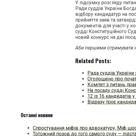
У підсумку розгляду пита
Ради суддів України Богд
відбору кандидатур на пос
прийняття заяв та затвер
документів для участі у к
судді Конституційного Суд
новий конкурс на дві поса
Аби першими отримувати н
Related Posts:
Рада суддів України
Оголошено про почат
Комітет з питань пра
На посаду судді Конс
12 із 16 кандидатів 
Відразу троє кандида
Останні новини
Спростування міфів про адвокатуру. Міф шос
Тотожний позов до того самого суду — підстав