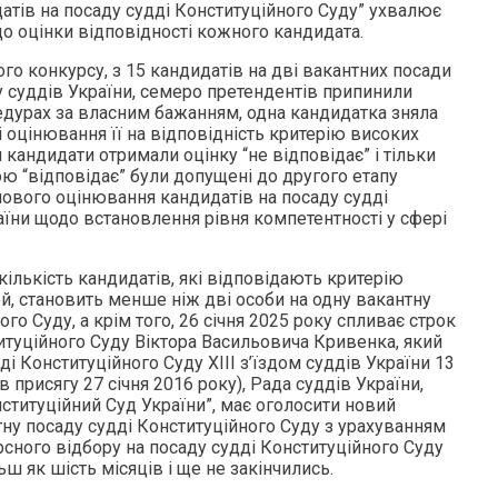
атів на посаду судді Конституційного Суду” ухвалює
 оцінки відповідності кожного кандидата.
о конкурсу, з 15 кандидатів на дві вакантних посади
у суддів України, семеро претендентів припинили
едурах за власним бажанням, одна кандидатка зняла
 оцінювання її на відповідність критерію високих
 кандидати отримали оцінку “не відповідає” і тільки
ою “відповідає” були допущені до другого етапу
мового оцінювання кандидатів на посаду судді
аїни щодо встановлення рівня компетентності у сфері
кількість кандидатів, які відповідають критерію
й, становить менше ніж дві особи на одну вакантну
го Суду, а крім того, 26 січня 2025 року спливає строк
туційного Суду Віктора Васильовича Кривенка, який
ді Конституційного Суду XІІІ з’їздом суддів України 13
 присягу 27 січня 2016 року), Рада суддів України,
ституційний Суд України”, має оголосити новий
тну посаду судді Конституційного Суду з урахуванням
сного відбору на посаду судді Конституційного Суду
ш як шість місяців і ще не закінчились.