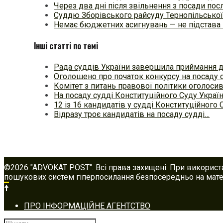
Через два дні після звільнення з посади п
Суддю Зборівського райсуду Тернопільської
Немає бюджетних асигнувань — не підстава 
Інші статті по темі
Рада суддів України завершила приймання 
Оголошено про початок конкурсу на посаду 
Комітет з питань правової політики оголоси
На посаду судді Конституційного Суду Украї
12 із 16 кандидатів у судді Конституційного
Відразу троє кандидатів на посаду судді…
©2026 "ADVOKAT POST". Всі права захищені. При використ
пошукових систем гіперпосилання безпосередньо на матер
Footer
ПРО ІНФОРМАЦІЙНЕ АГЕНТСТВО
navigation
Шукати: