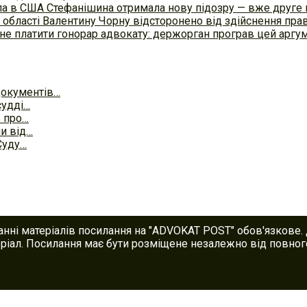
осла в США Стефанішина отримала нову підозру — вже друге
 області Валентину Чорну відсторонено від здійснення пра
не платити гонорар адвокату: держорган програв цей аргум
документів…
судді…
в про…
ни від…
 Суду…
анні матеріалів посилання на "ADVOKAT POST" обов'язкове.
іал. Посилання має бути розміщене незалежно від повного