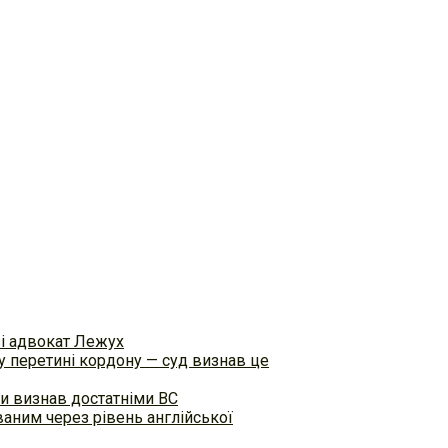
ві адвокат Лежух
 перетині кордону — суд визнав це
и визнав достатніми ВС
аним через рівень англійської