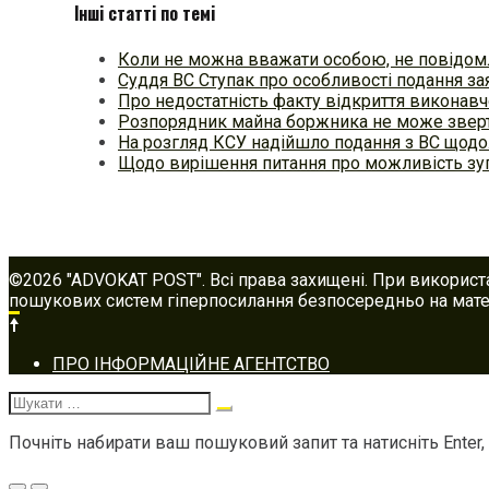
Інші статті по темі
Коли не можна вважати особою, не повідо
Суддя ВС Ступак про особливості подання за
Про недостатність факту відкриття виконав
Розпорядник майна боржника не може зверт
На розгляд КСУ надійшло подання з ВС щод
Щодо вирішення питання про можливість зу
©2026 "ADVOKAT POST". Всі права захищені. При використ
пошукових систем гіперпосилання безпосередньо на матер
Footer
ПРО ІНФОРМАЦІЙНЕ АГЕНТСТВО
navigation
Шукати:
Почніть набирати ваш пошуковий запит та натисніть Enter,