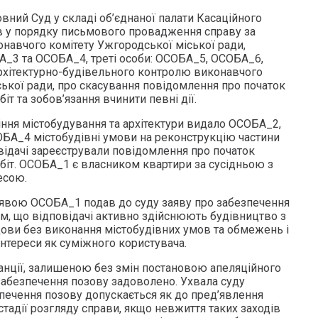
вний Суд у складі об’єднаної палати Касаційного
в у порядку письмового провадження справу за
авчого комітету Ужгородської міської ради,
_3 та ОСОБА_4, треті особи: ОСОБА_5, ОСОБА_6,
рхітектурно-будівельного контролю виконавчого
ської ради, про скасування повідомлення про початок
іт та зобов’язання вчинити певні дії.
іння містобудування та архітектури видало ОСОБА_2,
БА_4 містобудівні умови на реконструкцію частини
відачі зареєстрували повідомлення про початок
біт. ОСОБА_1 є власником квартири за сусідньою з
есою.
явою ОСОБА_1 подав до суду заяву про забезпечення
им, що відповідачі активно здійснюють будівництво з
ви без виконання містобудівних умов та обмежень і
нтереси як суміжного користувача.
анції, залишеною без змін постановою апеляційного
забезпечення позову задоволено. Ухвала суду
печення позову допускається як до пред’явлення
й стадії розгляду справи, якщо невжиття таких заходів