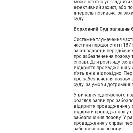
може істотно ускладнити 
ефективний захист, або п
інтересів позивача, за за
суду.
Верховний Суд залишив бе
Системне тлумачення частин
частини першої статті 187
законодавець передбачив
про забезпечення позову 
справі. Для розгляду заяв
відкриття провадження у с
п’ять днів відповідно. П
про забезпечення позову 
суду, за умови дотримання 
У випадку одночасного по
розгляд заяви про забезп
відкриття провадження у с
відкрити провадження у сп
забезпечення позову. У ра
провадження у справі пер
забезпечення позову.