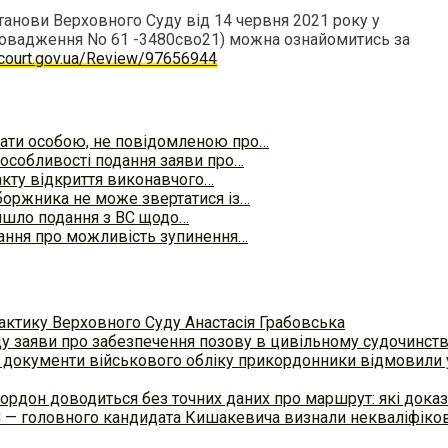
танови Верховного Суду від 14 червня 2021 року у
ровадження No 61 -3480сво21) можна ознайомитись за
r.court.gov.ua/Review/97656944
ати особою, не повідомленою про…
 особливості подання заяви про…
акту відкриття виконавчого…
оржника не може звертатися із…
йшло подання з ВС щодо…
ання про можливість зупинення…
актику Верховного Суду Анастасія Грабовська
ду заяви про забезпечення позову в цивільному судочинст
 документи військового обліку прикордонники відмовили у
ордон доводиться без точних даних про маршрут: які доказ
С — головного кандидата Кишакевича визнали некваліфіков