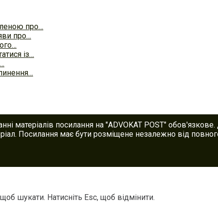
мленою про…
яви про…
чого…
атися із…
о…
пинення…
анні матеріалів посилання на "ADVOKAT POST" обов'язкове.
іал. Посилання має бути розміщене незалежно від повного
 щоб шукати. Натисніть Esc, щоб відмінити.