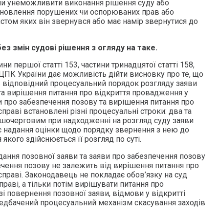
чи унеможливити виконання рішення суду або
оновлення порушених чи оспорюваних прав або
хистом яких він звернувся або має намір звернутися до
з змін судові рішення з огляду на таке.
и першої статті 153, частини тринадцятої статті 158,
 ЦПК України дає можливість дійти висновку про те, що
 відповідний процесуальний порядок розгляду заяви
та вирішення питання про відкриття провадження у
и про забезпечення позову та вирішення питання про
праві встановлені різні процесуальні строки: два та
ершочерговим при надходженні на розгляд суду заяви
є надання оцінки щодо порядку звернення з нею до
якого здійснюється її розгляд по суті.
дання позовної заяви та заяви про забезпечення позову
ечення позову не залежить від вирішення питання про
праві. Законодавець не покладає обов’язку на суд
раві, а тільки потім вирішувати питання про
зі повернення позовної заяви, відмови у відкритті
едбачений процесуальний механізм скасування заходів