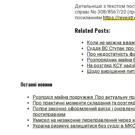
Детальніше з текстом пос
справі No 308/8567/20 (п
посиланням
https://reyest
Related Posts:
Коли не можна вваж
Суддя ВС Ступак про
Про недостатність ф
Розпорядник майна б
На розгляд КСУ наді
Щодо вирішення пит
Останні новини
Розподіл майна подружжя. Про актуальну пр
Про практичні моменти складання та розгля
Попри законно оформлений виїзд і оновлені
протиправним
Умисел на незаконне переправлення через к
Україна ризикує залишитися без судді в МК