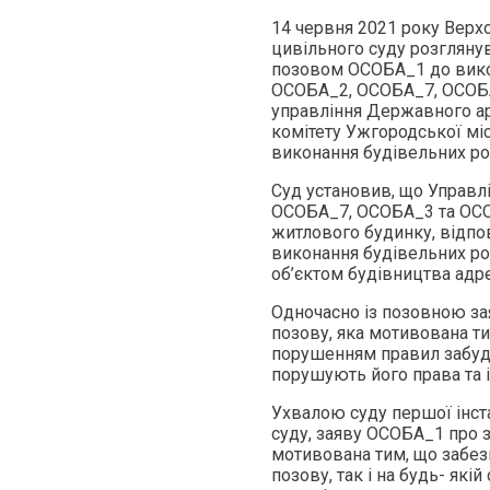
14 червня 2021 року Верхо
цивільного суду розгляну
позовом ОСОБА_1 до викон
ОСОБА_2, ОСОБА_7, ОСОБА
управління Державного а
комітету Ужгородської мі
виконання будівельних роб
Суд установив, що Управл
ОСОБА_7, ОСОБА_3 та ОСО
житлового будинку, відпо
виконання будівельних ро
об’єктом будівництва адр
Одночасно із позовною за
позову, яка мотивована т
порушенням правил забудо
порушують його права та і
Ухвалою суду першої інст
суду, заяву ОСОБА_1 про 
мотивована тим, що забез
позову, так і на будь- які