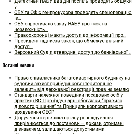
Детективи НАБУ два дні поспіль проводять обшуки
у…
СБУ та Офіс генпрокурора проводять спецоперацію
із…
СБУ спростувало заяву НАБУ про тиск на
незалежність…
Правоохоронці мають доступ до інформації про…
Президент підписав закон, що обмежує вільний
доступ…
Верховний Суд підтвердив: доступ до банківської…
Останні новини
Право співвласника багатоквартирного будинку на
судовий захист прибудинкової території не
залежить від державної реєстрації прав на землю
Стандарти належної поведінки посадових осіб у
практиці ВC. Про фідуціарні обов’язки, “правило
ділового рішення” та Принципи корпоративного
врядування ОЕСР
Доручення керівника органу розслідування
прирівнюється до постанови — докази, отримані
дізнавачем, залишаються допустимими