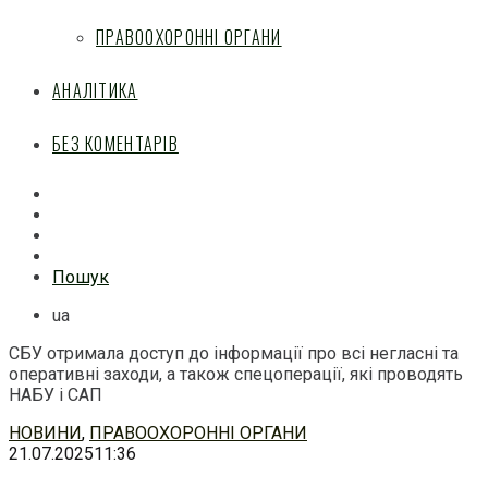
ПРАВООХОРОННІ ОРГАНИ
АНАЛІТИКА
БЕЗ КОМЕНТАРІВ
Facebook
Mail
Telegram
Feed
Пошук
ua
СБУ отримала доступ до інформації про всі негласні та
оперативні заходи, а також спецоперації, які проводять
НАБУ і САП
Перейти
НОВИНИ
,
ПРАВООХОРОННІ ОРГАНИ
до
21.07.2025
11:36
змісту