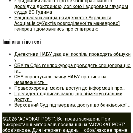
Юридичний аналіз. Про зв’язок практичного
досвіду з доктриною, логікою і здоровим глуздом
суддя ВС Гудима
Національна асоціація адвокатів України та
Асоціація суб’єктів розподіленої та маневрової
генерації домовились про співпрацю
Інші статті по темі
Детективи НАБУ два дні поспіль проводять обшуки
у…
СБУ та Офіс генпрокурора проводять спецоперацію
із…
СБУ спростувало заяву НАБУ про тиск на
незалежність…
Правоохоронці мають доступ до інформації про…
Президент підписав закон, що обмежує вільний
доступ…
Верховний Суд підтвердив: доступ до банківської…
©2026 "ADVOKAT POST". Всі права захищені. При
використанні матеріалів посилання на "ADVOKAT POST"
обов'язкове. Для інтернет-видань – обов`язкове пряме