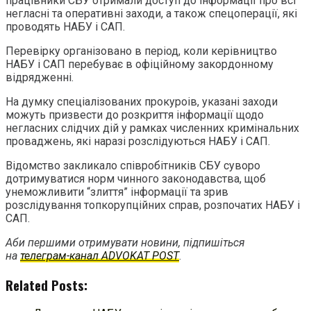
працівники СБУ отримали доступ до інформації про всі
негласні та оперативні заходи, а також спецоперації, які
проводять НАБУ і САП.
Перевірку організовано в період, коли керівництво
НАБУ і САП перебуває в офіційному закордонному
відрядженні.
На думку спеціалізованих прокуроів, указані заходи
можуть призвести до розкриття інформації щодо
негласних слідчих дій у рамках численних кримінальних
проваджень, які наразі розслідуються НАБУ і САП.
Відомство закликало співробітників СБУ суворо
дотримуватися норм чинного законодавства, щоб
унеможливити “злиття” інформації та зрив
розслідування топкорупційних справ, розпочатих НАБУ і
САП.
Аби першими отримувати новини, підпишіться
на
телеграм-канал ADVOKAT POST
.
Related Posts: