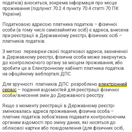
податків) вноситься, зокрема інформація про місце
проживання (підпункт 70.2.4 пункту 70.4 статті 70 ПК
України).
Податковою адресою платника податків – фізичної
особи (в тому числі самозайнятих осіб) є адреса, внесена
при реєстрації в Державному реєстрі, фізичних осіб –
платників податків.
З метою перевірки своєї податкової адреси, зазначеної
в Державному реєстрі, фізична особа може звернутись
до контролюючого органу за місцем проживання, або
зробити це в Електронному кабінеті платника податків
на офіційному вебпорталі ДПС.
Для зручності платників ДПС розроблено
електронний
сервіс
– подання відомостей для реєстрації фізичної
особи/внесення змін до Державного реєстру.
Якщо з моменту реєстрації в Державному реєстрі
змінювалась адреса проживання, фізична особа –
платник податків зобов’язана подавати контролюючим
органам відомості про зміну даних, які носяться до
облікової картки або повідомлення (для фізичних осіб,