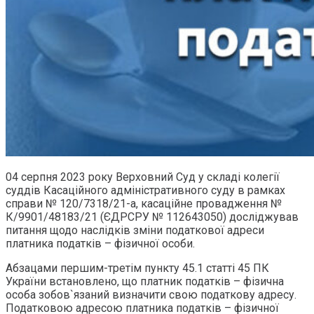
04 серпня 2023 року Верховний Суд у складі колегії
суддів Касаційного адміністративного суду в рамках
справи № 120/7318/21-а, касаційне провадження №
К/9901/48183/21 (ЄДРСРУ № 112643050) досліджував
питання щодо наслідків зміни податкової адреси
платника податків – фізичної особи.
Абзацами першим-третім пункту 45.1 статті 45 ПК
України встановлено, що платник податків – фізична
особа зобов`язаний визначити свою податкову адресу.
Податковою адресою платника податків – фізичної