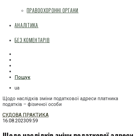
ПРАВООХОРОННІ ОРГАНИ
АНАЛІТИКА
БЕЗ КОМЕНТАРІВ
Facebook
Mail
Telegram
Feed
Пошук
ua
Щодо наслідків зміни податкової адреси платника
податків – фізичної особи
Перейти
СУДОВА ПРАКТИКА
до
16.08.2023
09:59
змісту
Щодо наслідків зміни податкової адреси