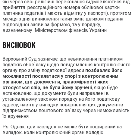
які через свої релігійні переконання відмовляються від
прийняття реєстраційного номера облікової картки
платника податків і мають відмітку у паспорті), протягом
місяця з дня виникнення таких змін, шляхом подання
відповідної заяви за формою, та у порядку,
визначеному Міністерством фінансів України.
ВИСНОВОК
Верховний Суд зазначає, що невиконання платником
податків обов`язку щодо повідомлення контролюючого
органу про зміну податкової адреси
позбавляє його
можливості посилатися у спорі з контролюючим
органом, що документи, правомірності яких
стосується спір, не були йому вручені
, якщо буде
встановлено, що документи були направлені в
установленому законом порядку на його податкову
адресу, навіть у випадку повернення цих документів
підприємством поштового зв`язку через неможливість
їх вручення.
P.s. Однак, цей наслідок не може бути поширений на
випадок, коли контролюючий орган володіє