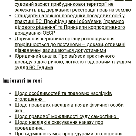
судовий захист прибудинкової території не
залежить від державної реєстрації прав на землю
Стандарти належної поведінки посадових осіб у
практиці ВC. Про фідуціарні обов’язки, “правило
ділового рішення” та Принципи корпоративного
врядування ОЕСР
Доручення керівника органу розслідування
прирівнюється до постанови — докази, отримані
дізнавачем, залишаються допустимими
Юридичний аналіз. Про зв’язок практичного
досвіду з доктриною, логікою і здоровим глуздом
суддя ВС Гудима
Інші статті по темі
Щодо особливостей та правових наслідків
оголошення…
Щодо правових наслідків появи фізичної особи,
яка…
Щодо правової можливості суду самостійно…
Щодо наслідків скасування наказу про
проведення…
Про відмінність між процедурами оголошення