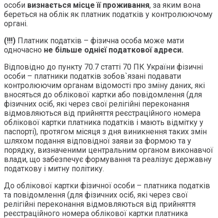
особи
визнається місце її проживання
, за яким вона
береться на облік як платник податків у контролюючому
органі.
(!!!)
Платник податків – фізична особа може мати
одночасно
не більше однієї податкової адреси.
Відповідно до пункту 70.7 статті 70 ПК України фізичні
особи – платники податків зобов`язані подавати
контролюючим органам відомості про зміну даних, які
вносяться до облікової картки або повідомлення (для
фізичних осіб, які через свої релігійні переконання
відмовляються від прийняття реєстраційного номера
облікової картки платника податків і мають відмітку у
паспорті), протягом місяця з дня виникнення таких змін
шляхом подання відповідної заяви за формою та у
порядку, визначеними центральним органом виконавчої
влади, що забезпечує формування та реалізує державну
податкову і митну політику.
До облікової картки фізичної особи – платника податків
та повідомлення (для фізичних осіб, які через свої
релігійні переконання відмовляються від прийняття
реєстраційного номера облікової картки платника