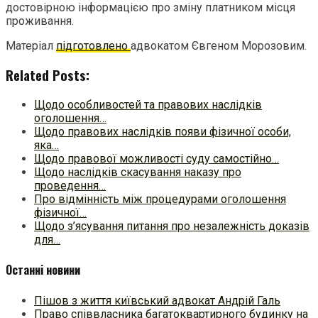
достовірною інформацією про зміну платником місця
проживання.
Матеріал
підготовлено
адвокатом Євгеном Морозовим.
Related Posts:
Щодо особливостей та правових наслідків
оголошення…
Щодо правових наслідків появи фізичної особи,
яка…
Щодо правової можливості суду самостійно…
Щодо наслідків скасування наказу про
проведення…
Про відмінність між процедурами оголошення
фізичної…
Щодо з’ясування питання про незалежність доказів
для…
Останні новини
Пішов з життя київський адвокат Андрій Галь
Право співвласника багатоквартирного будинку на