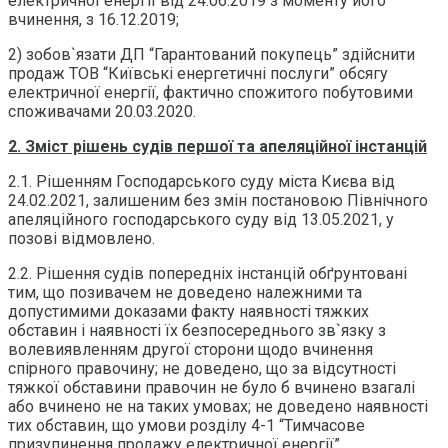
електричної енергії від 24.06.2019 з моменту його
вчинення, з 16.12.2019;
2) зобов`язати ДП “Гарантований покупець” здійснити
продаж ТОВ “Київські енергетичні послуги” обсягу
електричної енергії, фактично спожитого побутовими
споживачами 20.03.2020.
2. Зміст рішень судів першої та апеляційної інстанцій
2.1. Рішенням Господарського суду міста Києва від
24.02.2021, залишеним без змін постановою Північного
апеляційного господарського суду від 13.05.2021, у
позові відмовлено.
2.2. Рішення судів попередніх інстанцій обґрунтовані
тим, що позивачем не доведено належними та
допустимими доказами факту наявності тяжких
обставин і наявності їх безпосереднього зв`язку з
волевиявленням другої сторони щодо вчинення
спірного правочину; не доведено, що за відсутності
тяжкої обставини правочин не було б вчинено взагалі
або вчинено не на таких умовах; не доведено наявності
тих обставин, що умови розділу 4-1 “Тимчасове
призупинення продажу електричної енергії”