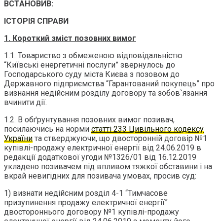
ВСТАНОВИВ:
ІСТОРІЯ СПРАВИ
1. Короткий зміст позовних вимог
1.1. Товариство з обмеженою відповідальністю
“Київські енергетичні послуги” звернулось до
Господарського суду міста Києва з позовом до
Державного підприємства “Гарантований покупець” про
визнання недійсним розділу договору та зобов`язання
вчинити дії.
1.2. В обґрунтування позовних вимог позивач,
посилаючись на норми
статті 233 Цивільного кодексу
України
та стверджуючи, що двосторонній договір №1
купівлі-продажу електричної енергії від 24.06.2019 в
редакції додаткової угоди №1326/01 від 16.12.2019
укладено позивачем під впливом тяжкої обставини і на
вкрай невигідних для позивача умовах, просив суд:
1) визнати недійсним розділ 4-1 “Тимчасове
призупинення продажу електричної енергії”
двостороннього договору №1 купівлі-продажу