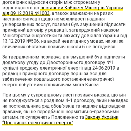
договірних відносин сторін між сторонами у
відповідність до
постанови Кабінету Міністрів України
від 09.12.2019 №1003
, а також зважаючи на ризик
настання ситуації щодо неможливості надання
універсальних послуг, позивач був змушений підписати
примірний договір у редакції, затвердженій наказом
Міністерства енергетики та захисту довкілля України від
13.12.2019 №506, на вкрай невигідних умовах, на які за
звичайних обставин позивач ніколи б не погодився.
За твердженням позивача, він змушений був підписати
додаткову угоду до Двостороннього договору №1
купівлі-продажу електричної енергії від 24.06.2019 в
редакції примірного договору перш за все для
забезпечення подальшого постачання електричної
енергії побутовим споживачам міста Києва.
При цьому у супровідному листі позивач вказав, що він
не погоджується з розділом 4-1 договору, який накладає
на постачальника ряд обов`язків та наділяє відповідача
правами, які не передбачені нормативно-правовими
актами, та суперечать Положенню та
Закону України
“Про ринок електричної енергії”
.