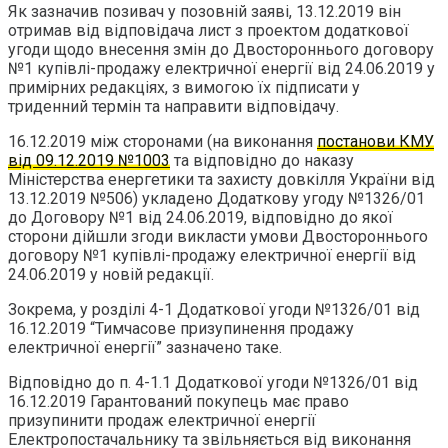
Як зазначив позивач у позовній заяві, 13.12.2019 він
отримав від відповідача лист з проектом додаткової
угоди щодо внесення змін до Двостороннього договору
№1 купівлі-продажу електричної енергії від 24.06.2019 у
примірних редакціях, з вимогою їх підписати у
триденний термін та направити відповідачу.
16.12.2019 між сторонами (на виконання
постанови КМУ
від 09.12.2019 №1003
та відповідно до наказу
Міністерства енергетики та захисту довкілля України від
13.12.2019 №506) укладено Додаткову угоду №1326/01
до Договору №1 від 24.06.2019, відповідно до якої
сторони дійшли згоди викласти умови Двостороннього
договору №1 купівлі-продажу електричної енергії від
24.06.2019 у новій редакції.
Зокрема, у розділі 4-1 Додаткової угоди №1326/01 від
16.12.2019 “Тимчасове призупинення продажу
електричної енергії” зазначено таке.
Відповідно до п. 4-1.1 Додаткової угоди №1326/01 від
16.12.2019 Гарантований покупець має право
призупинити продаж електричної енергії
Електропостачальнику та звільняється від виконання