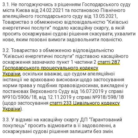
3.1. Не погоджуючись з рішенням Господарського суду
міста Києва від 24.02.2021 та постановою Північного
апеляційного господарського суду від 13.05.2021,
Товариство з обмеженою відповідальністю “Київські
енергетичні послуги” подало касаційну скаргу, в якій
просить оскаржувані судові рішення скасувати, ухвалити
нове, яким позовні вимоги задовольнити повністю.
3.2. Товариство з обмеженою відповідальністю
“Київські енергетичні послуги” підставою касаційного
оскарження зазначило пункт 1 частини 2
статті 287
Господарського процесуального кодексу
України
, оскільки вважає, що судом апеляційної
інстанції не враховано висновки щодо застосування
норми права у подібних правовідносинах, викладені у
постановах Верховного Суду від 16.07.2019 у справі
№910/5906/18, від 12.11.2019 у справі №918/598/18
(щодо застосування
статті 233 Цивільного кодексу
України
).
3.3. У відзиві на касаційну скаргу ДП “Гарантований
покупець” просить відмовити в її задоволенні, а
оскаржувані судові рішення залишити без змін.