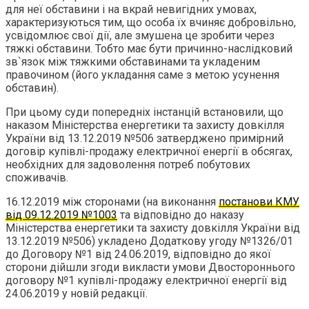
для неї обставини і на вкрай невигідних умовах,
характеризуються тим, що особа їх вчиняє добровільно,
усвідомлює свої дії, але змушена це зробити через
тяжкі обставини. Тобто має бути причинно-наслідковий
зв`язок між тяжкими обставинами та укладеним
правочином (його укладання саме з метою усунення
обставин).
При цьому суди попередніх інстанцій встановили, що
наказом Міністерства енергетики та захисту довкілля
України від 13.12.2019 №506 затверджено примірний
договір купівлі-продажу електричної енергії в обсягах,
необхідних для задоволення потреб побутових
споживачів.
16.12.2019 між сторонами (на виконання
постанови КМУ
від 09.12.2019 №1003
та відповідно до наказу
Міністерства енергетики та захисту довкілля України від
13.12.2019 №506) укладено Додаткову угоду №1326/01
до Договору №1 від 24.06.2019, відповідно до якої
сторони дійшли згоди викласти умови Двостороннього
договору №1 купівлі-продажу електричної енергії від
24.06.2019 у новій редакції.