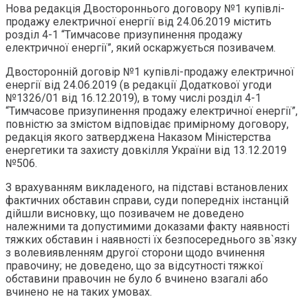
Нова редакція Двостороннього договору №1 купівлі-
продажу електричної енергії від 24.06.2019 містить
розділ 4-1 “Тимчасове призупинення продажу
електричної енергії”, який оскаржується позивачем.
Двосторонній договір №1 купівлі-продажу електричної
енергії від 24.06.2019 (в редакції Додаткової угоди
№1326/01 від 16.12.2019), в тому числі розділ 4-1
“Тимчасове призупинення продажу електричної енергії”,
повністю за змістом відповідає примірному договору,
редакція якого затверджена Наказом Міністерства
енергетики та захисту довкілля України від 13.12.2019
№506.
З врахуванням викладеного, на підставі встановлених
фактичних обставин справи, суди попередніх інстанцій
дійшли висновку, що позивачем не доведено
належними та допустимими доказами факту наявності
тяжких обставин і наявності їх безпосереднього зв`язку
з волевиявленням другої сторони щодо вчинення
правочину; не доведено, що за відсутності тяжкої
обставини правочин не було б вчинено взагалі або
вчинено не на таких умовах.