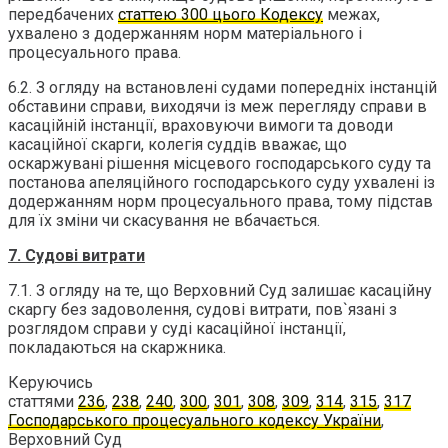
передбачених
статтею 300 цього Кодексу
межах,
ухвалено з додержанням норм матеріального і
процесуального права.
6.2. З огляду на встановлені судами попередніх інстанцій
обставини справи, виходячи із меж перегляду справи в
касаційній інстанції, враховуючи вимоги та доводи
касаційної скарги, колегія суддів вважає, що
оскаржувані рішення місцевого господарського суду та
постанова апеляційного господарського суду ухвалені із
додержанням норм процесуального права, тому підстав
для їх зміни чи скасування не вбачається.
7. Судові витрати
7.1. З огляду на те, що Верховний Суд залишає касаційну
скаргу без задоволення, судові витрати, пов`язані з
розглядом справи у суді касаційної інстанції,
покладаються на скаржника.
Керуючись
статтями
236
,
238
,
240
,
300
,
301
,
308
,
309
,
314
,
315
,
317
Господарського процесуального кодексу України
,
Верховний Суд