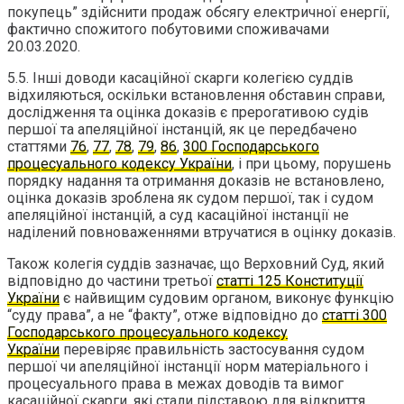
покупець” здійснити продаж обсягу електричної енергії,
фактично спожитого побутовими споживачами
20.03.2020.
5.5. Інші доводи касаційної скарги колегією суддів
відхиляються, оскільки встановлення обставин справи,
дослідження та оцінка доказів є прерогативою судів
першої та апеляційної інстанцій, як це передбачено
статтями
76
,
77
,
78
,
79
,
86
,
300 Господарського
процесуального кодексу України
, і при цьому, порушень
порядку надання та отримання доказів не встановлено,
оцінка доказів зроблена як судом першої, так і судом
апеляційної інстанцій, а суд касаційної інстанції не
наділений повноваженнями втручатися в оцінку доказів.
Також колегія суддів зазначає, що Верховний Суд, який
відповідно до частини третьої
статті 125 Конституції
України
є найвищим судовим органом, виконує функцію
“суду права”, а не “факту”, отже відповідно до
статті 300
Господарського процесуального кодексу
України
перевіряє правильність застосування судом
першої чи апеляційної інстанції норм матеріального і
процесуального права в межах доводів та вимог
касаційної скарги, які стали підставою для відкриття