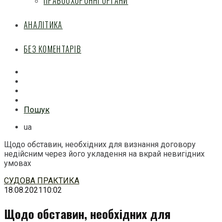
ПРАВООХОРОННІ ОРГАНИ
АНАЛІТИКА
БЕЗ КОМЕНТАРІВ
Facebook
Mail
Telegram
Feed
Пошук
ua
Щодо обставин, необхідних для визнання договору
недійсним через його укладення на вкрай невигідних
умовах
Перейти
СУДОВА ПРАКТИКА
до
18.08.2021
10:02
змісту
Щодо обставин, необхідних для