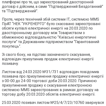
платформі про те, що зареєстрований двосторонній
договір є дійсним, а саме “Підтверджений Бездоганний”
та “Підтверджений”.
Проте, через технічний збій системи ІТ, системою MMS
ПрАТ “НЕК “УКРЕНЕРГО” було скасовано зареєстровані
обсяги купівлі електричної енергії на 20.03.2020 по
двосторонньому договору між Товариством з
обмеженою відповідальністю “Київські енергетичні
послуги” та Державним підприємством “Гарантований
покупець”.
Зі свого боку, на підставі зазначеного скасування,
відповідач призупинив продаж електричної енергії
позивачу.
Листом від 24.03.2020 №31/731 відповідач повідомив
позивача про призупинення продажу електричної енергії
з 00-00 до 24-00 торгової доби 20.03.2020. Причиною
призупинення продажу є скасування електронною
системою MMS зареєстрованих в рамках договору на
торгову добу 20.03.2020 обсягів електричної енергії.
25.03.2020 позивач листом №25/4/7/23/10760 звернувся