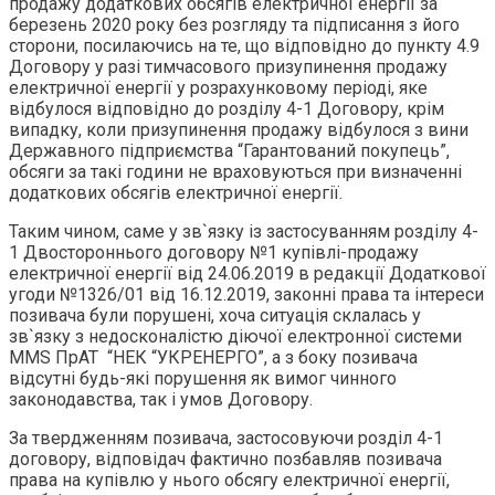
продажу додаткових обсягів електричної енергії за
березень 2020 року без розгляду та підписання з його
сторони, посилаючись на те, що відповідно до пункту 4.9
Договору у разі тимчасового призупинення продажу
електричної енергії у розрахунковому періоді, яке
відбулося відповідно до розділу 4-1 Договору, крім
випадку, коли призупинення продажу відбулося з вини
Державного підприємства “Гарантований покупець”,
обсяги за такі години не враховуються при визначенні
додаткових обсягів електричної енергії.
Таким чином, саме у зв`язку із застосуванням розділу 4-
1 Двостороннього договору №1 купівлі-продажу
електричної енергії від 24.06.2019 в редакції Додаткової
угоди №1326/01 від 16.12.2019, законні права та інтереси
позивача були порушені, хоча ситуація склалась у
зв`язку з недосконалістю діючої електронної системи
MMS ПрАТ “НЕК “УКРЕНЕРГО”, а з боку позивача
відсутні будь-які порушення як вимог чинного
законодавства, так і умов Договору.
За твердженням позивача, застосовуючи розділ 4-1
договору, відповідач фактично позбавляв позивача
права на купівлю у нього обсягу електричної енергії,