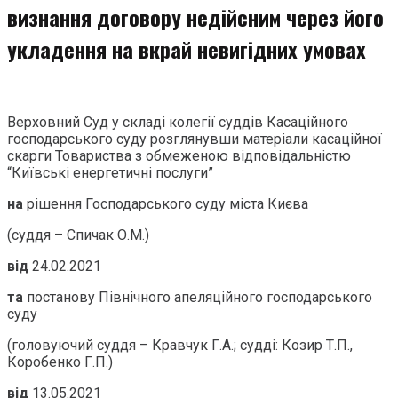
визнання договору недійсним через його
укладення на вкрай невигідних умовах
Верховний Суд у складі колегії суддів Касаційного
господарського суду розглянувши матеріали касаційної
скарги Товариства з обмеженою відповідальністю
“Київські енергетичні послуги”
на
рішення Господарського суду міста Києва
(суддя – Спичак О.М.)
від
24.02.2021
та
постанову Північного апеляційного господарського
суду
(головуючий суддя – Кравчук Г.А.; судді: Козир Т.П.,
Коробенко Г.П.)
від
13.05.2021