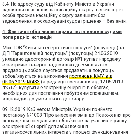
3.4. На адресу суду від Кабінету Міністрів України
надійшли пояснення на касаційну скаргу, в яких тертя
особа просила касаційну скаргу залишити без
задоволення, а оскаржувані судові рішення – без змін.
4. Фактичні обставини справи, встановлені судами
попередніх інстанцій
Між ТОВ “Київські енергетичні послуги” (покупець) та
ДП “Гарантований покупець” (покупець) 24.06.2019
укладено двосторонній договір №1 купівлі-продажу
електричної енергії, відповідно до умов якого
продавець зобов`язується продавати, а покупець
зобов`язується на виконання
постанови КМУ від
05.06.2019 №483
(в редакції постанови від 12.06.2019
№512), купувати електричну енергію в обсягах,
необхідних для постачання побутовим споживачам,
відповідно до умов цього договору.
09.12.2019 Кабінетом Міністрів України прийнято
постанову №1003 “Про внесення змін до Положення про
покладення спеціальних обов`язків на учасників ринку
електричної енергії для забезпечення
загальносуспільних інтересів у процесі функціонування