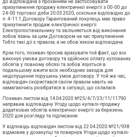
до відповідача з проханням не застосовувати
призупинення продажу електричної енергії з 00-00 до
24-00 торгової доби 20.03.2020, оскільки відповідно до
п. 4-11.1 Договору Гарантований покупець має право
призупинити продаж електричної енергії
Електропостачальнику та звільняється від виконання
зобов`язань за цим Договором на час призупинення.
Тобто такі дії є правом, а не обов`язком відповідача.
Крім того, позивач просив врахувати той факт, що він
виконує умови договору та здійснює оплату купованих
обсягів у повному обсязі та зобов`язується в
подальшому вжити всіх необхідних заходів для
недопущення порушень умов договору. У той же час,
відповідач скористався своїм правом навіть не
намагаючись розібратися в ситуації, що склалася.
Позивач листом від 14.04.2020 №25/4/7/23/11/11790
направив відповідачу Угоду щодо купівлі-продажу
додаткових обсягів електричної енергії за березень
2020 для розгляду та підписання.
У відповідь відповідач листом від 22.04.2020 №21/938
відмовив у дозакупці та повернув Угоди щодо купівлі-