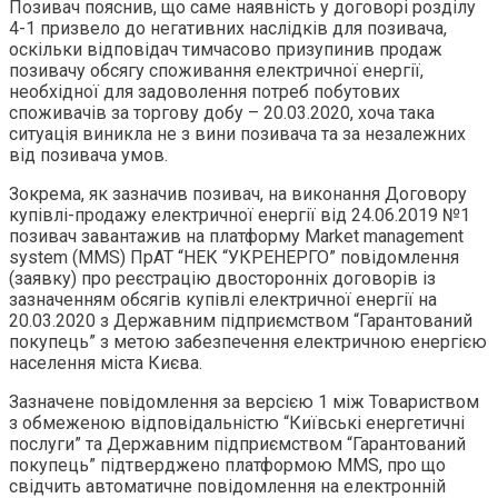
Позивач пояснив, що саме наявність у договорі розділу
4-1 призвело до негативних наслідків для позивача,
оскільки відповідач тимчасово призупинив продаж
позивачу обсягу споживання електричної енергії,
необхідної для задоволення потреб побутових
споживачів за торгову добу – 20.03.2020, хоча така
ситуація виникла не з вини позивача та за незалежних
від позивача умов.
Зокрема, як зазначив позивач, на виконання Договору
купівлі-продажу електричної енергії від 24.06.2019 №1
позивач завантажив на платформу Market management
system (MMS) ПрАТ “НЕК “УКРЕНЕРГО” повідомлення
(заявку) про реєстрацію двосторонніх договорів із
зазначенням обсягів купівлі електричної енергії на
20.03.2020 з Державним підприємством “Гарантований
покупець” з метою забезпечення електричною енергією
населення міста Києва.
Зазначене повідомлення за версією 1 між Товариством
з обмеженою відповідальністю “Київські енергетичні
послуги” та Державним підприємством “Гарантований
покупець” підтверджено платформою MMS, про що
свідчить автоматичне повідомлення на електронній