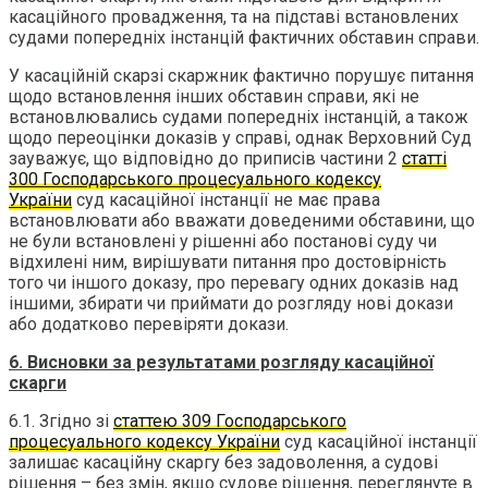
касаційного провадження, та на підставі встановлених
судами попередніх інстанцій фактичних обставин справи.
У касаційній скарзі скаржник фактично порушує питання
щодо встановлення інших обставин справи, які не
встановлювались судами попередніх інстанцій, а також
щодо переоцінки доказів у справі, однак Верховний Суд
зауважує, що відповідно до приписів частини 2
статті
300 Господарського процесуального кодексу
України
суд касаційної інстанції не має права
встановлювати або вважати доведеними обставини, що
не були встановлені у рішенні або постанові суду чи
відхилені ним, вирішувати питання про достовірність
того чи іншого доказу, про перевагу одних доказів над
іншими, збирати чи приймати до розгляду нові докази
або додатково перевіряти докази.
6. Висновки за результатами розгляду касаційної
скарги
6.1. Згідно зі
статтею 309 Господарського
процесуального кодексу України
суд касаційної інстанції
залишає касаційну скаргу без задоволення, а судові
рішення – без змін, якщо судове рішення, переглянуте в