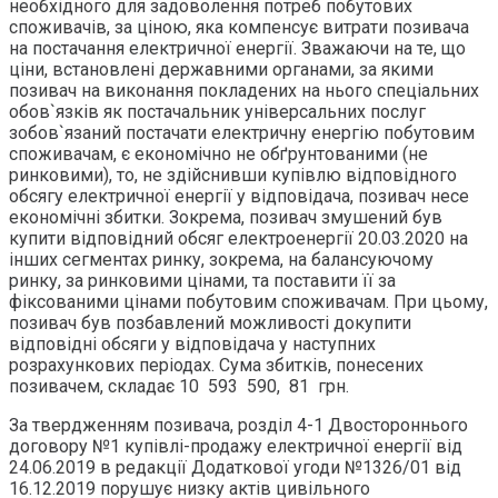
необхідного для задоволення потреб побутових
споживачів, за ціною, яка компенсує витрати позивача
на постачання електричної енергії. Зважаючи на те, що
ціни, встановлені державними органами, за якими
позивач на виконання покладених на нього спеціальних
обов`язків як постачальник універсальних послуг
зобов`язаний постачати електричну енергію побутовим
споживачам, є економічно не обґрунтованими (не
ринковими), то, не здійснивши купівлю відповідного
обсягу електричної енергії у відповідача, позивач несе
економічні збитки. Зокрема, позивач змушений був
купити відповідний обсяг електроенергії 20.03.2020 на
інших сегментах ринку, зокрема, на балансуючому
ринку, за ринковими цінами, та поставити її за
фіксованими цінами побутовим споживачам. При цьому,
позивач був позбавлений можливості докупити
відповідні обсяги у відповідача у наступних
розрахункових періодах. Сума збитків, понесених
позивачем, складає 10 593 590, 81 грн.
За твердженням позивача, розділ 4-1 Двостороннього
договору №1 купівлі-продажу електричної енергії від
24.06.2019 в редакції Додаткової угоди №1326/01 від
16.12.2019 порушує низку актів цивільного