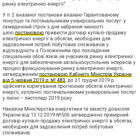
ринку електричної енергії”.
У п. 2 вказаної постанови вказано Гарантованому
покупцю та постачальникам універсальних послуг: у
семиденний строк з дня набрання чинності
цією
постановою
привести договір купівлі-продажу
електричної енергії в обсягах, необхідних для
задоволення потреб побутових споживачів у
відповідність з Положенням про покладення
спеціальних обов`язків на учасників ринку електричної
енергії для забезпечення загальносуспільних інтересів у
процесі функціонування ринку електричної енергії,
затвердженим
постановою Кабінету Міністрів України
від 5 червня 2019 р. № 483
; до 31 грудня 2019 р.
здійснити коригування прогнозних обсягів електричної
енергії, купленої постачальниками універсальних послуг
у липні – листопаді 2019 року.
Наказом Міністерства енергетики та захисту довкілля
України від 13.12.2019 №506 затверджено примірний
договір купівлі-продажу електричної енергії в обсягах,
необхідних для задоволення потреб побутових
споживачів.