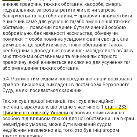
вчиняє правочин, тяжких обставин: хвороба, смерть
годувальника, загроза втратити житло чи загроза
банкрутства та інші обставини; – правочин повинен бути
вчинений саме для усунення та/або зменшення тяжких
обставин; – правочин повинен бути вчинений особою
добровільно, без наявності насильства, обману чи
помилки; – особа повинна усвідомлювати свої дії, але
вимушена це зробити через тяжкі обставини. Також
необхідним є доведення причинно-наслідкового зв`язку
між тяжкими обставинами та вчиненням спірного
правочину, який вчиняється виключно для усунення та/
або зменшення тяжких обставин.
5.4. Разом з тим судами попередніх інстанцій враховано
правові висновки, викладені в постановах Верховного
Суду, на які посилається скаржник.
Так, як суд першої інстанції, так і суд апеляційної
інстанції, врахували, що згідно з частиною 1
статті 233
Цивільного кодексу України
правочин, який вчинено
особою під впливом тяжкої для неї обставини і на вкрай
невигідних умовах, може бути визнаний судом
недійсним незалежно від того, хто був ініціатором
такого правочину.