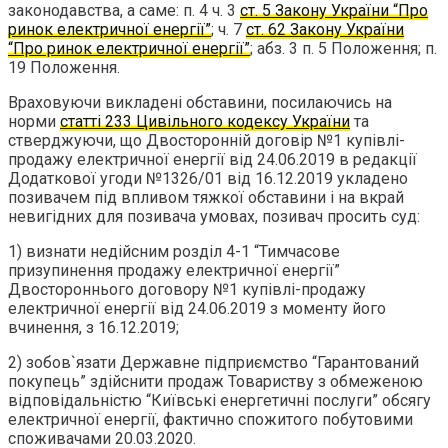
законодавства, а саме: п. 4 ч. 3
ст. 5 Закону України “Про
ринок електричної енергії”
; ч. 7
ст. 62 Закону України
“Про ринок електричної енергії”
; абз. 3 п. 5 Положення; п.
19 Положення.
Враховуючи викладені обставини, посилаючись на
норми
статті 233 Цивільного кодексу України
та
стверджуючи, що Двосторонній договір №1 купівлі-
продажу електричної енергії від 24.06.2019 в редакції
Додаткової угоди №1326/01 від 16.12.2019 укладено
позивачем під впливом тяжкої обставини і на вкрай
невигідних для позивача умовах, позивач просить суд:
1) визнати недійсним розділ 4-1 “Тимчасове
призупинення продажу електричної енергії”
Двостороннього договору №1 купівлі-продажу
електричної енергії від 24.06.2019 з моменту його
вчинення, з 16.12.2019;
2) зобов`язати Державне підприємство “Гарантований
покупець” здійснити продаж Товариству з обмеженою
відповідальністю “Київські енергетичні послуги” обсягу
електричної енергії, фактично спожитого побутовими
споживачами 20.03.2020.