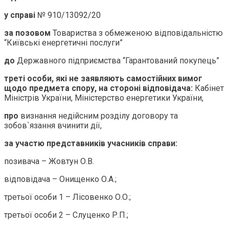
у справі
№ 910/13092/20
за позовом
Товариства з обмеженою відповідальністю
“Київські енергетичні послуги”
до
Державного підприємства “Гарантований покупець”
треті особи, які не заявляють самостійних вимог
щодо предмета спору, на стороні відповідача:
Кабінет
Міністрів України, Міністерство енергетики України,
про
визнання недійсним розділу договору та
зобов`язання вчинити дії,
за участю представників учасників справи:
позивача – Жовтун О.В.
відповідача – Онищенко О.А.;
третьої особи 1 – Лісовенко О.О.;
третьої особи 2 – Слуценко Р.П.;