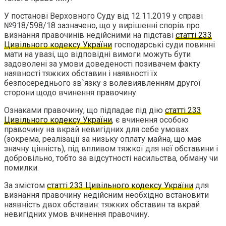
У постанові Верховного Суду від 12.11.2019 у справі
№918/598/18 зазначено, що у вирішенні спорів про
визнання правочинів недійсними на підставі
статті 233
Цивільного кодексу України
господарські суди повинні
мати на увазі, що відповідні вимоги можуть бути
задоволені за умови доведеності позивачем факту
наявності тяжких обставин і наявності їх
безпосереднього зв`язку з волевиявленням другої
сторони щодо вчинення правочину.
Ознаками правочину, що підпадає під дію
статті 233
Цивільного кодексу України
, є вчинення особою
правочину на вкрай невигідних для себе умовах
(зокрема, реалізації за низьку оплату майна, що має
значну цінність), під впливом тяжкої для неї обставини і
добровільно, тобто за відсутності насильства, обману чи
помилки.
За змістом
статті 233 Цивільного кодексу України
для
визнання правочину недійсним необхідно встановити
наявність двох обставин: тяжких обставин та вкрай
невигідних умов вчинення правочину.