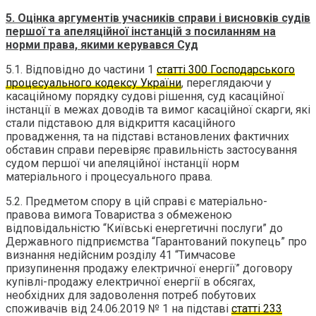
5. Оцінка аргументів учасників справи і висновків судів
першої та апеляційної інстанцій з посиланням на
норми права, якими керувався Суд
5.1. Відповідно до частини 1
статті 300 Господарського
процесуального кодексу України
, переглядаючи у
касаційному порядку судові рішення, суд касаційної
інстанції в межах доводів та вимог касаційної скарги, які
стали підставою для відкриття касаційного
провадження, та на підставі встановлених фактичних
обставин справи перевіряє правильність застосування
судом першої чи апеляційної інстанції норм
матеріального і процесуального права.
5.2. Предметом спору в цій справі є матеріально-
правова вимога Товариства з обмеженою
відповідальністю “Київські енергетичні послуги” до
Державного підприємства “Гарантований покупець” про
визнання недійсним розділу 41 “Тимчасове
призупинення продажу електричної енергії” договору
купівлі-продажу електричної енергії в обсягах,
необхідних для задоволення потреб побутових
споживачів від 24.06.2019 № 1 на підставі
статті 233