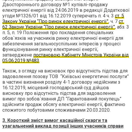
Двостороннього договору №1 купівлі-продажу
електричної енергії від 24.06.2019 в редакції Додаткової
угоди №1326/01 від 16.12.2019 суперечать п. 4 ч. 3
ст. 5
Закону України “Про ринок електричної енергії”
, ч. 7
ст.
62 Закону України “Про ринок електричної енергії”
, абз. 3
п. 5, п. 19 Положення про покладення спеціальних
обов`язків на учасників ринку електричної енергії для
забезпечення загальносуспільних інтересів у процесі
функціонування ринку електричної енергії,
затверджене
постановою Кабінету Міністрів України від
05.06.2019 №483
.
Також, з огляду на висновок про відсутність підстав для
задоволення позову ТОВ “Київські енергетичні послуги”
в частині визнання розділу 4-1 договору недійсним з
16.12.2019, місцевий господарський суд дійшов
висновку про відсутність підстав для задоволення
вимог про зобов`язання ДП “Гарантований покупець”
здійснити продаж обсягу електричної енергії, фактично
спожитого побутовими споживачами 20.03.2020.
3. Короткий зміст вимог касаційної скарги та
узагальнений виклад позиції інших учасників справи