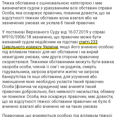
Тяжка обставина є оцінювальною категорією і має
визначатися судом з урахуванням всіх обставин справи.
Особа, яка оскаржує правочин, повинна довести, що за
відсутності тяжких обставин вона взагалі або на
зазначених умовах не уклала б такий правочин.
У постанові Верховного Суду від 16.07.2019 у справі
№910/5906/18 зазначено, що правочин може бути
визнаний судом недійсним на підставі
статті 233
Цивільного кодексу України
, якщо його вчинено особою
під впливом тяжкої для неї обставини і на вкрай
невигідних умовах, чим друга сторона правочину
скористалася. Тяжкими обставинами можуть бути важка
хвороба особи, членів її сім`ї чи родичів, смерть
годувальника, загроза втратити житло чи загроза
банкрутства та інші обставини, для усунення або
зменшення яких необхідно укласти такий правочин.
Особа (фізична чи юридична) має вчиняти такий
правочин добровільно, без наявності насильства, обману
чи помилки. Особа, яка оскаржує правочин, має довести,
що за відсутності тяжкої обставини правочин не було б
вчинено взагалі або вчинено не на таких умовах.
Правочини, що вчиняються особою під впливом тяжкої