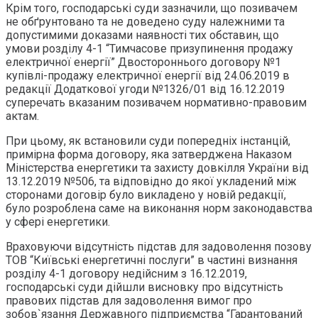
Крім того, господарські суди зазначили, що позивачем
не обґрунтовано та не доведено суду належними та
допустимими доказами наявності тих обставин, що
умови розділу 4-1 “Тимчасове призупинення продажу
електричної енергії” Двостороннього договору №1
купівлі-продажу електричної енергії від 24.06.2019 в
редакції Додаткової угоди №1326/01 від 16.12.2019
суперечать вказаним позивачем нормативно-правовим
актам.
При цьому, як встановили суди попередніх інстанцій,
примірна форма договору, яка затверджена Наказом
Міністерства енергетики та захисту довкілля України від
13.12.2019 №506, та відповідно до якої укладений між
сторонами договір було викладено у новій редакції,
було розроблена саме на виконання норм законодавства
у сфері енергетики.
Враховуючи відсутність підстав для задоволення позову
ТОВ “Київські енергетичні послуги” в частині визнання
розділу 4-1 договору недійсним з 16.12.2019,
господарські суди дійшли висновку про відсутність
правових підстав для задоволення вимог про
зобов`язання Державного підприємства “Гарантований