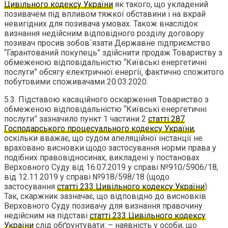
Цивільного кодексу України
як такого, що укладений
позивачем під впливом тяжкої обставини і на вкрай
невигідних для позивача умовах. Також внаслідок
визнання недійсним відповідного розділу договору
позивач просив зобов`язати Державне підприємство
“Гарантований покупець” здійснити продаж Товариству з
обмеженою відповідальністю “Київські енергетичні
послуги” обсягу електричної енергії, фактично спожитого
побутовими споживачами 20.03.2020.
5.3. Підставою касаційного оскарження Товариство з
обмеженою відповідальністю “Київські енергетичні
послуги” зазначило пункт 1 частини 2
статті 287
Господарського процесуального кодексу України
,
оскільки вважає, що судом апеляційної інстанції не
враховано висновки щодо застосування норми права у
подібних правовідносинах, викладені у постановах
Верховного Суду від 16.07.2019 у справі №910/5906/18,
від 12.11.2019 у справі №918/598/18 (щодо
застосування
статті 233 Цивільного кодексу України
).
Так, скаржник зазначає, що відповідно до висновків
Верховного Суду позивачу для визнання правочину
недійсним на підставі
статті 233 Цивільного кодексу
України
слід обґрунтувати: – наявність у особи, що