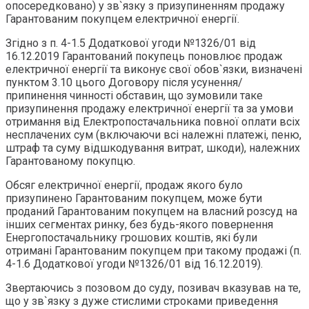
опосередковано) у зв`язку з призупиненням продажу
Гарантованим покупцем електричної енергії.
Згідно з п. 4-1.5 Додаткової угоди №1326/01 від
16.12.2019 Гарантований покупець поновлює продаж
електричної енергії та виконує свої обов`язки, визначені
пунктом 3.10 цього Договору після усунення/
припинення чинності обставин, що зумовили таке
призупинення продажу електричної енергії та за умови
отримання від Електропостачальника повної оплати всіх
несплачених сум (включаючи всі належні платежі, пеню,
штраф та суму відшкодування витрат, шкоди), належних
Гарантованому покупцю.
Обсяг електричної енергії, продаж якого було
призупинено Гарантованим покупцем, може бути
проданий Гарантованим покупцем на власний розсуд на
інших сегментах ринку, без будь-якого повернення
Енергопостачальнику грошових коштів, які були
отримані Гарантованим покупцем при такому продажі (п.
4-1.6 Додаткової угоди №1326/01 від 16.12.2019).
Звертаючись з позовом до суду, позивач вказував на те,
що у зв`язку з дуже стислими строками приведення