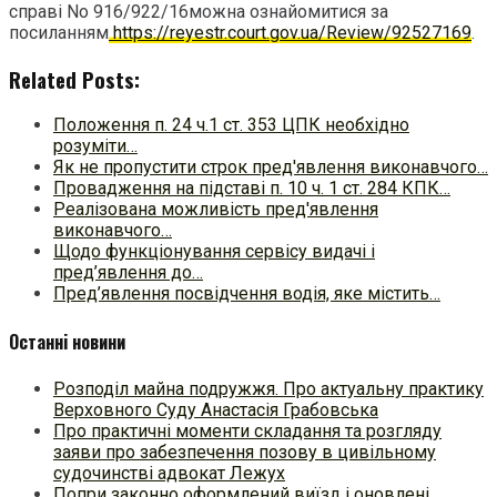
справі No 916/922/16можна ознайомитися за
посиланням
https://reyestr.court.gov.ua/Review/92527169
.
Related Posts:
Положення п. 24 ч.1 ст. 353 ЦПК необхідно
розуміти…
Як не пропустити строк пред'явлення виконавчого…
Провадження на підставі п. 10 ч. 1 ст. 284 КПК…
Реалізована можливість пред'явлення
виконавчого…
Щодо функціонування сервісу видачі і
пред’явлення до…
Пред’явлення посвідчення водія, яке містить…
Останні новини
Розподіл майна подружжя. Про актуальну практику
Верховного Суду Анастасія Грабовська
Про практичні моменти складання та розгляду
заяви про забезпечення позову в цивільному
судочинстві адвокат Лежух
Попри законно оформлений виїзд і оновлені