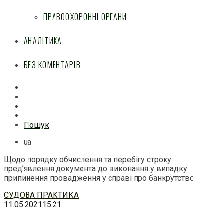
ПРАВООХОРОННІ ОРГАНИ
АНАЛІТИКА
БЕЗ КОМЕНТАРІВ
Facebook
Mail
Telegram
Feed
Пошук
ua
Щодо порядку обчислення та перебігу строку
пред’явлення документа до виконання у випадку
припинення провадження у справі про банкрутство
Перейти
СУДОВА ПРАКТИКА
до
11.05.2021
15:21
змісту