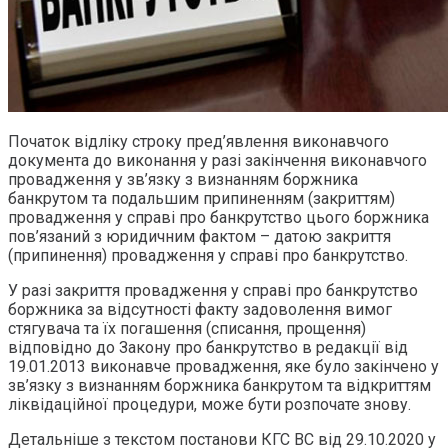
Початок відліку строку пред’явлення виконавчого
документа до виконання у разі закінчення виконавчого
провадження у зв’язку з визнанням боржника
банкрутом та подальшим припиненням (закриттям)
провадження у справі про банкрутство цього боржника
пов’язаний з юридичним фактом – датою закриття
(припинення) провадження у справі про банкрутство.
У разі закриття провадження у справі про банкрутство
боржника за відсутності факту задоволення вимог
стягувача та їх погашення (списання, прощення)
відповідно до Закону про банкрутство в редакції від
19.01.2013 виконавче провадження, яке було закінчено у
зв’язку з визнанням боржника банкрутом та відкриттям
ліквідаційної процедури, може бути розпочате знову.
Детальніше з текстом постанови КГС ВС від 29.10.2020 у