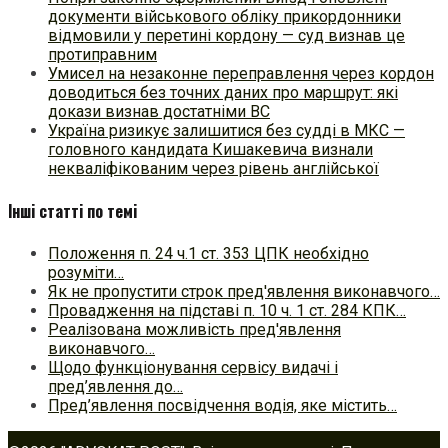
документи військового обліку прикордонники
відмовили у перетині кордону — суд визнав це
протиправним
Умисел на незаконне переправлення через кордон
доводиться без точних даних про маршрут: які
докази визнав достатніми ВС
Україна ризикує залишитися без судді в МКС —
головного кандидата Кишакевича визнали
некваліфікованим через рівень англійської
Інші статті по темі
Положення п. 24 ч.1 ст. 353 ЦПК необхідно
розуміти…
Як не пропустити строк пред'явлення виконавчого…
Провадження на підставі п. 10 ч. 1 ст. 284 КПК…
Реалізована можливість пред'явлення
виконавчого…
Щодо функціонування сервісу видачі і
пред’явлення до…
Пред’явлення посвідчення водія, яке містить…