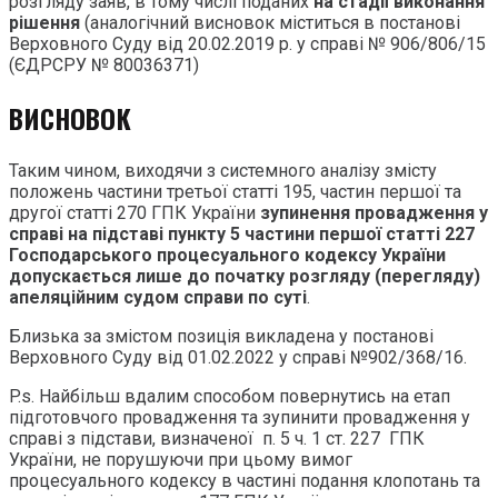
розгляду заяв, в тому числі поданих
на стадії виконання
рішення
(аналогічний висновок міститься в постанові
Верховного Суду від 20.02.2019 р. у справі № 906/806/15
(ЄДРСРУ № 80036371)
ВИСНОВОК
Таким чином, виходячи з системного аналізу змісту
положень частини третьої статті 195, частин першої та
другої статті 270 ГПК України
зупинення провадження у
справі на підставі пункту 5 частини першої статті 227
Господарського процесуального кодексу України
допускається лише до початку розгляду (перегляду)
апеляційним судом справи по суті
.
Близька за змістом позиція викладена у постанові
Верховного Суду від 01.02.2022 у справі №902/368/16.
P.s. Найбільш вдалим способом повернутись на етап
підготовчого провадження та зупинити провадження у
справі з підстави, визначеної п. 5 ч. 1 ст. 227 ГПК
України, не порушуючи при цьому вимог
процесуального кодексу в частині подання клопотань та