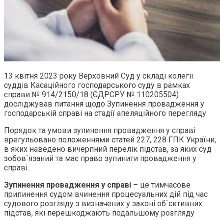
13 квітня 2023 року Верховний Суд у складі колегії
суддів Касаційного господарського суду в рамках
справи № 914/2150/18 (ЄДРСРУ № 110205504)
досліджував питання щодо Зупинення провадження у
господарській справі на стадії апеляційного перегляду.
Порядок та умови зупинення провадження у справі
врегульовано положеннями статей 227, 228 ГПК України,
в яких наведено вичерпний перелік підстав, за яких суд
зобов`язаний та має право зупинити провадження у
справі.
Зупинення провадження у справі
– це тимчасове
припинення судом вчинення процесуальних дій під час
судового розгляду з визначених у законі об`єктивних
підстав, які перешкоджають подальшому розгляду