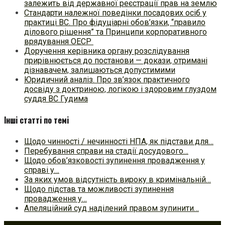
залежить від державної реєстрації прав на землю
Стандарти належної поведінки посадових осіб у
практиці ВC. Про фідуціарні обов’язки, “правило
ділового рішення” та Принципи корпоративного
врядування ОЕСР
Доручення керівника органу розслідування
прирівнюється до постанови — докази, отримані
дізнавачем, залишаються допустимими
Юридичний аналіз. Про зв’язок практичного
досвіду з доктриною, логікою і здоровим глуздом
суддя ВС Гудима
Інші статті по темі
Щодо чинності / нечинності НПА, як підстави для…
Перебування справи на стадії досудового…
Щодо обов’язковості зупинення провадження у
справі у…
За яких умов відсутність вироку в кримінальній…
Щодо підстав та можливості зупинення
провадження у…
Апеляційний суд наділений правом зупинити…