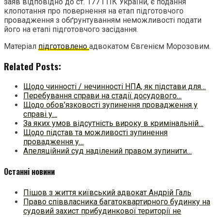
заяв відповідно до ст. 177 ГПК України, є подання
клопотання про повернення на етап підготовчого
провадження з обґрунтуванням неможливості подати
його на етапі підготовчого засідання.
Матеріал
підготовлено
адвокатом Євгенієм Морозовим.
Related Posts:
Щодо чинності / нечинності НПА, як підстави для…
Перебування справи на стадії досудового…
Щодо обов’язковості зупинення провадження у
справі у…
За яких умов відсутність вироку в кримінальній…
Щодо підстав та можливості зупинення
провадження у…
Апеляційний суд наділений правом зупинити…
Останні новини
Пішов з життя київський адвокат Андрій Галь
Право співвласника багатоквартирного будинку на
судовий захист прибудинкової території не