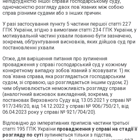
непідсудністю іншої справи господарському суду,
одночасністю розгляду двох пов`язаних між собою
справ різними судами або з інших причин.
У разі застосування пункту 5 частини першої статті 227
ГПК України, згідно з вимогами статті 234 ГПК України, у
мотивувальній частині ухвали повинно бути зазначено,
зокрема, обґрунтування висновків, яких дійшов суд при
постановленні ухвали.
Отже, для вирішення питання про зупинення
провадження у справі господарський суд у кожному
конкретному випадку зобов`язаний з`ясовувати: 1) як
пов`язана справа, яка розглядається господарським
судом, зі справою, що розглядається іншим судом; 2)
чим обумовлюється неможливість розгляду справи
(аналогічний висновок викладений, зокрема, у
постановах Верховного Суду від 13.05.2021 у справі №
917/349/20, від 14.12.2022 у справі № 906/750/21, від
06.04.2023 року у справі № 921/704/20).
Відповідно до імперативних приписів частини третьої
статті 195 ГПК України
провадження у справі на стадії її
розгляду по суті
зупиняється тільки з підстав,