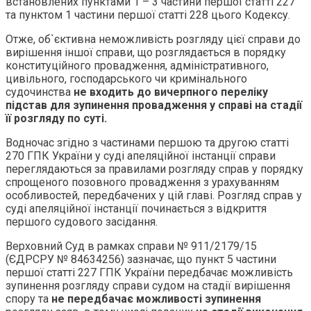
встановлених пунктами 1 – 3 частини першої статті 227
та пунктом 1 частини першої статті 228 цього Кодексу.
Отже, об`єктивна неможливість розгляду цієї справи до
вирішення іншої справи, що розглядається в порядку
конституційного провадження, адміністративного,
цивільного, господарського чи кримінального
судочинства
не входить до вичерпного переліку
підстав для зупинення провадження у справі на стадії
її розгляду по суті.
Водночас згідно з частинами першою та другою статті
270 ГПК України у суді апеляційної інстанції справи
переглядаються за правилами розгляду справ у порядку
спрощеного позовного провадження з урахуванням
особливостей, передбачених у цій главі. Розгляд справ у
суді апеляційної інстанції починається з відкриття
першого судового засідання.
Верховний Суд в рамках справи № 911/2179/15
(ЄДРСРУ № 84634256) зазначає, що пункт 5 частини
першої статті 227 ГПК України передбачає можливість
зупинення розгляду справи судом на стадії вирішення
спору та
не передбачає можливості зупинення