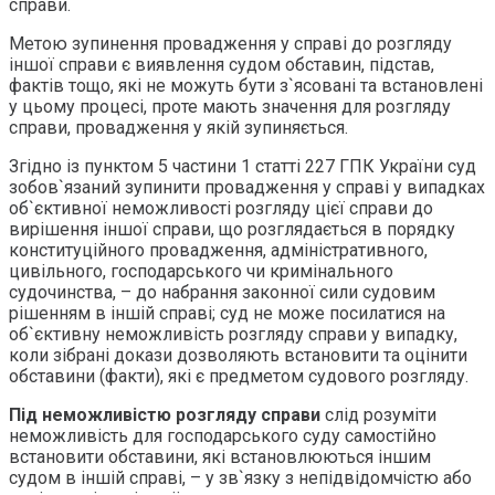
справи.
Метою зупинення провадження у справі до розгляду
іншої справи є виявлення судом обставин, підстав,
фактів тощо, які не можуть бути з`ясовані та встановлені
у цьому процесі, проте мають значення для розгляду
справи, провадження у якій зупиняється.
Згідно із пунктом 5 частини 1 статті 227 ГПК України суд
зобов`язаний зупинити провадження у справі у випадках
об`єктивної неможливості розгляду цієї справи до
вирішення іншої справи, що розглядається в порядку
конституційного провадження, адміністративного,
цивільного, господарського чи кримінального
судочинства, – до набрання законної сили судовим
рішенням в іншій справі; суд не може посилатися на
об`єктивну неможливість розгляду справи у випадку,
коли зібрані докази дозволяють встановити та оцінити
обставини (факти), які є предметом судового розгляду.
Під неможливістю розгляду справи
слід розуміти
неможливість для господарського суду самостійно
встановити обставини, які встановлюються іншим
судом в іншій справі, – у зв`язку з непідвідомчістю або