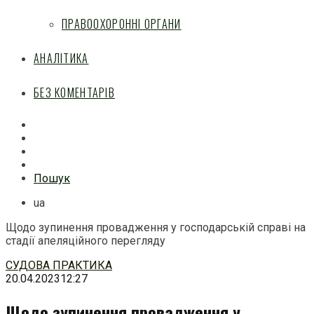
ПРАВООХОРОННІ ОРГАНИ
АНАЛІТИКА
БЕЗ КОМЕНТАРІВ
Facebook
Mail
Telegram
Feed
Пошук
ua
Щодо зупинення провадження у господарській справі на
стадії апеляційного перегляду
Перейти
СУДОВА ПРАКТИКА
до
20.04.2023
12:27
змісту
Щодо зупинення провадження у