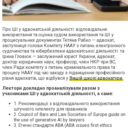
Про ШІ у адвокатській діяльності: відповідальне
використання та оцінка судом використання та ШІ у
процесуальних документах Тетяна Рабко — адвокат,
заступниця голови Комітету НААУ з питань електронного
судочинства та кібербезпеки адвокатської діяльності та
Ірина Гловюк — заслужений юрист України, адвокат,
доктор юридичних наук, професор, член НКР при ВС,
член Ради комітету з питань кримінального права та
процесу НААУ під час заходу з підвищення професійного
рівня адвокатів, що відбувся у
Вищій школі адвокатури.
Лектори докладно проаналізували разом з
учасниками ШІ у адвокатській діяльності, а саме:
1. Рекомендації з відповідального використання
штучного інтелекту для правників
2. Council of Bars and Law Societies of Europe guide on
the use of generative AI by lawyers
3. Етичні стандарти ABA (ABA issues first ethics