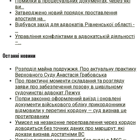
Помилки в процесуальних документах, через які
ви…
Затверджено новий порядок проставлення
апостиля на…
Відбувся захід для адвокатів Рівненської області -
…
Управління конфліктами в адвокатській діяльності
–…
Останні новини
Розподіл майна подружжя. Про актуальну практику
Верховного Суду Анастасія Грабовська
Про практичні моменти складання та розгляду
заяви про забезпечення позову в цивільному
судочинстві адвокат Лежух
Попри законно оформлений виїзд і оновлені
документи військового обліку прикордонники
відмовили у перетині кордону — суд визнав це
протиправним
Умисел на незаконне переправлення через кордон
доводиться без точних даних про маршрут: які
докази визнав достатніми ВС