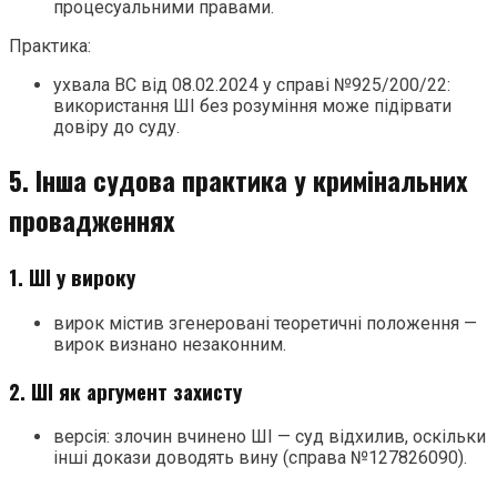
процесуальними правами.
Практика:
ухвала ВС від 08.02.2024 у справі №925/200/22:
використання ШІ без розуміння може підірвати
довіру до суду.
5. Інша судова практика у кримінальних
провадженнях
1. ШІ у вироку
вирок містив згенеровані теоретичні положення —
вирок визнано незаконним.
2. ШІ як аргумент захисту
версія: злочин вчинено ШІ — суд відхилив, оскільки
інші докази доводять вину (справа №127826090).