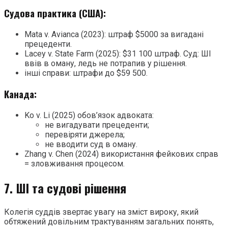
Судова практика (США):
Mata v. Avianca (2023): штраф $5000 за вигадані
прецеденти.
Lacey v. State Farm (2025): $31 100 штраф. Суд: ШІ
ввів в оману, ледь не потрапив у рішення.
інші справи: штрафи до $59 500.
Канада:
Ko v. Li (2025) обов’язок адвоката:
не вигадувати прецеденти;
перевіряти джерела;
не вводити суд в оману.
Zhang v. Chen (2024) використання фейкових справ
= зловживання процесом.
7. ШІ та судові рішення
Колегія суддів звертає увагу на зміст вироку, який
обтяжений довільним трактуванням загальних понять,