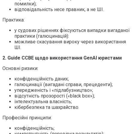
помилки);
відповідальність несе правник, а не ШІ.
Практика:
у судових рішеннях фіксуються випадки вигаданої
практики (галюцинацій):
можливе скасування вироку через використання
ШІ.
2. Guide CCBE щодо використання GenAI юристами
Основні ризики:
конфіденційність даних;
галюцинації (вигадані справи, прецеденти);
упередженість і «підлабузництво»;
відсутність прозорості («black box»);
інтелектуальна власність;
кібербезпека та шахрайство.
Професійні принципи:
конфіденційність;
компетентність (перевірка результатів);