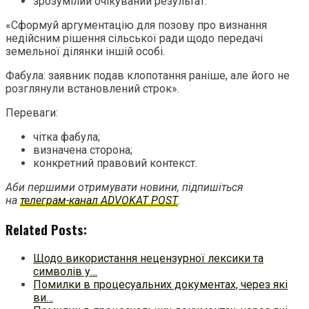
зрозумілий очікуваний результат.
«Сформуй аргументацію для позову про визнання
недійсним рішення сільської ради щодо передачі
земельної ділянки іншій особі.
Фабула: заявник подав клопотання раніше, але його не
розглянули встановлений строк».
Переваги:
чітка фабула;
визначена сторона;
конкретний правовий контекст.
Аби першими отримувати новини, підпишіться
на
телеграм-канал ADVOKAT POST
.
Related Posts:
Щодо використання нецензурної лексики та
символів у…
Помилки в процесуальних документах, через які
ви…