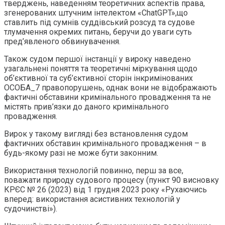
тверджень, наведенням теоретичних аспектів права,
згенерованих штучним інтелектом «ChatGPT»,що
ставлить під сумнів суддівський розсуд та судове
тлумачення окремих питань, беручи до уваги суть
пред’явленого обвинувачення.
Також судом першої інстанції у вироку наведено
узагальнені поняття та теоретичні міркування щодо
об’єктивної та суб’єктивної сторін інкримінованих
ОСОБА_7 правопорушень, однак вони не відображають
фактичні обставини кримінального провадження та не
містять прив’язки до даного кримінального
провадження.
Вирок у такому вигляді без встановлення судом
фактичних обставин кримінального провадження – в
будь-якому разі не може бути законним.
Використання технологій повинно, перш за все,
поважати природу судового процесу (пункт 90 висновку
КРЄС № 26 (2023) від 1 грудня 2023 року «Рухаючись
вперед: використання асистивних технологій у
судочинстві»).