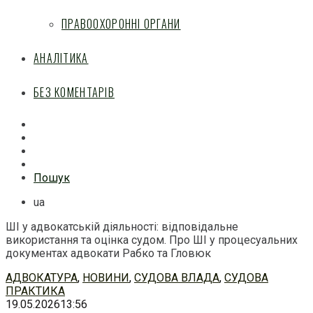
ПРАВООХОРОННІ ОРГАНИ
АНАЛІТИКА
БЕЗ КОМЕНТАРІВ
Facebook
Mail
Telegram
Feed
Пошук
ua
ШІ у адвокатській діяльності: відповідальне
використання та оцінка судом. Про ШІ у процесуальних
документах адвокати Рабко та Гловюк
Перейти
АДВОКАТУРА
,
НОВИНИ
,
СУДОВА ВЛАДА
,
СУДОВА
до
ПРАКТИКА
змісту
19.05.2026
13:56