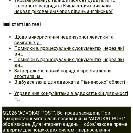
Україна ризикує залишитися без судді в МКС —
головного кандидата Кишакевича визнали
некваліфікованим через рівень англійської
Інші статті по темі
Щодо використання нецензурної лексики та
символів у…
Помилки в процесуальних документах, через які
ви…
Помилки в процесуальних документах, через які
ви…
Затверджено новий порядок проставлення
апостиля на…
Відбувся захід для адвокатів Рівненської області -
…
Управління конфліктами в адвокатській діяльності
–…
©2026 "ADVOKAT POST". Всі права захищені. При
використанні матеріалів посилання на "ADVOKAT POST"
обов'язкове. Для інтернет-видань – обов`язкове пряме
відкрите для пошукових систем гіперпосилання