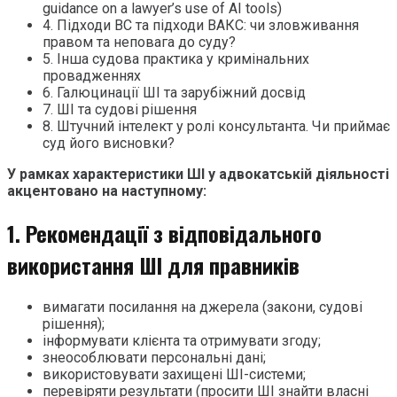
guidance on a lawyer’s use of AI tools)
4. Підходи ВС та підходи ВАКС: чи зловживання
правом та неповага до суду?
5. Інша судова практика у кримінальних
провадженнях
6. Галюцинації ШІ та зарубіжний досвід
7. ШІ та судові рішення
8. Штучний інтелект у ролі консультанта. Чи приймає
суд його висновки?
У рамках характеристики ШІ у адвокатській діяльності
акцентовано на наступному:
1. Рекомендації з відповідального
використання ШІ для правників
вимагати посилання на джерела (закони, судові
рішення);
інформувати клієнта та отримувати згоду;
знеособлювати персональні дані;
використовувати захищені ШІ-системи;
перевіряти результати (просити ШІ знайти власні