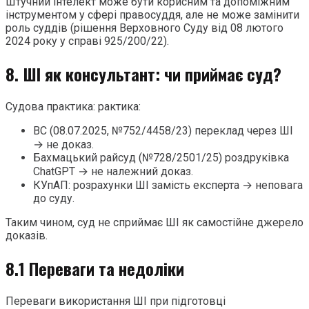
Штучний інтелект може бути корисним та допоміжним
інструментом у сфері правосуддя, але не може замінити
роль суддів (рішення Верховного Суду від 08 лютого
2024 року у справі 925/200/22).
8. ШІ як консультант: чи приймає суд?
Судова практика: рактика:
ВС (08.07.2025, №752/4458/23) переклад через ШІ
→ не доказ.
Бахмацький райсуд (№728/2501/25) роздруківка
ChatGPT → не належний доказ.
КУпАП: розрахунки ШІ замість експерта → неповага
до суду.
Таким чином, суд не сприймає ШІ як самостійне джерело
доказів.
8.1 Переваги та недоліки
Переваги використання ШІ при підготовці