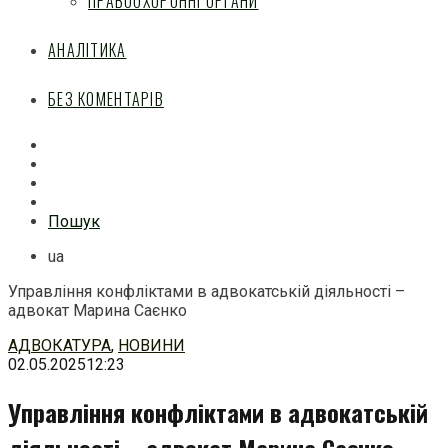
ПРАВООХОРОННІ ОРГАНИ
АНАЛІТИКА
БЕЗ КОМЕНТАРІВ
Facebook
Mail
Telegram
Feed
Пошук
ua
Управління конфліктами в адвокатській діяльності –
адвокат Марина Саєнко
Перейти
АДВОКАТУРА
,
НОВИНИ
до
02.05.2025
12:23
змісту
Управління конфліктами в адвокатській
діяльності – адвокат Марина Саєнко