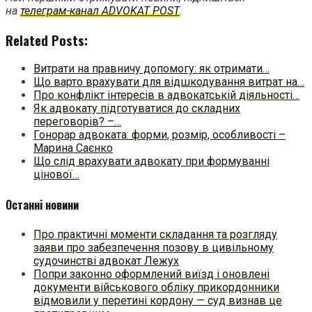
на
телеграм-канал ADVOKAT POST
.
Related Posts:
Витрати на правничу допомогу: як отримати…
Що варто врахувати для відшкодування витрат на…
Про конфлікт інтересів в адвокатській діяльності…
Як адвокату підготуватися до складних
переговорів? –…
Гонорар адвоката: форми, розмір, особливості –
Марина Саєнко
Що слід врахувати адвокату при формуванні
цінової…
Останні новини
Про практичні моменти складання та розгляду
заяви про забезпечення позову в цивільному
судочинстві адвокат Лежух
Попри законно оформлений виїзд і оновлені
документи військового обліку прикордонники
відмовили у перетині кордону — суд визнав це