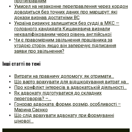
протиправним
Умисел на незаконне переправлення через кордон
доводиться без точних даних про маршрут: які
докази визнав достатніми ВС
Україна ризикує залишитися без судді в МКС —
головного кандидата Кишакевича визнали
некваліфікованим через рівень англійської
Чи є правомірним звільнення працівника за
угодою сторін, якщо він заперечує підписання
заяви про звільнення?
Інші статті по темі
Витрати на правничу допомогу: як отримати…
Що варто врахувати для відшкодування витрат на…
Про конфлікт інтересів в адвокатській діяльності…
Як адвокату підготуватися до складних
переговорів? –…
Гонорар адвоката: форми, розмір, особливості –
Марина Саєнко
Що слід врахувати адвокату при формуванні
цінової…