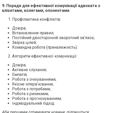
9.
Поради для ефективної комунікації адвоката з
клієнтами, колегами, опонентами
Профілактика конфліктів:
Довіра;
Встановлення правил;
Постійний двосторонній зворотний зв’язок;
Звірка цілей;
Командна робота (приналежність).
Алгоритм ефективної комунікації:
Довіра;
Активне слухання;
Емпатія;
Робота з очікуваннями;
Якісне інтерв’ювання;
Робота з потребами;
Робота з ризиками;
Робота з прогнозуванням;
Індивідуальний підхід.
Аби першими отримувати новини, підпишіться