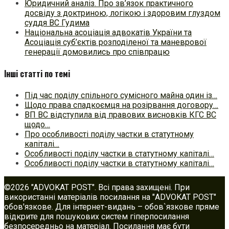
Юридичний аналіз. Про зв’язок практичного
досвіду з доктриною, логікою і здоровим глуздом
суддя ВС Гудима
Національна асоціація адвокатів України та
Асоціація суб’єктів розподіленої та маневрової
генерації домовились про співпрацю
Інші статті по темі
Під час поділу спільного сумісного майна один із…
Щодо права спадкоємця на розірвання договору…
ВП ВС відступила від правових висновків КГС ВС
щодо…
Про особливості поділу частки в статутному
капіталі…
Особливості поділу частки в статутному капіталі…
Особливості поділу частки в статутному капіталі…
©2026 "ADVOKAT POST". Всі права захищені. При
використанні матеріалів посилання на "ADVOKAT POST"
обов'язкове. Для інтернет-видань – обов`язкове пряме
відкрите для пошукових систем гіперпосилання
безпосередньо на матеріал. Посилання має бути