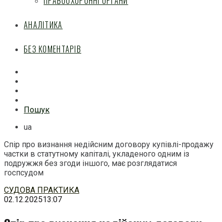
ПРАВООХОРОННІ ОРГАНИ
АНАЛІТИКА
БЕЗ КОМЕНТАРІВ
Facebook
Mail
Telegram
Feed
Пошук
ua
Спір про визнання недійсним договору купівлі-продажу
частки в статутному капіталі, укладеного одним із
подружжя без згоди іншого, має розглядатися
госпсудом
Перейти
СУДОВА ПРАКТИКА
до
02.12.2025
13:07
змісту