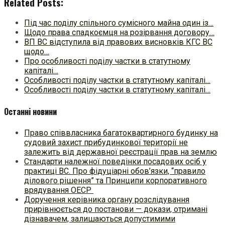
Related Posts:
Під час поділу спільного сумісного майна один із…
Щодо права спадкоємця на розірвання договору…
ВП ВС відступила від правових висновків КГС ВС
щодо…
Про особливості поділу частки в статутному
капіталі…
Особливості поділу частки в статутному капіталі…
Особливості поділу частки в статутному капіталі…
Останні новини
Право співвласника багатоквартирного будинку на
судовий захист прибудинкової території не
залежить від державної реєстрації прав на землю
Стандарти належної поведінки посадових осіб у
практиці ВC. Про фідуціарні обов’язки, “правило
ділового рішення” та Принципи корпоративного
врядування ОЕСР
Доручення керівника органу розслідування
прирівнюється до постанови — докази, отримані
дізнавачем, залишаються допустимими