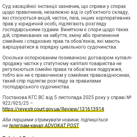
Суд касаційної інстанції зазначив, що справи у спорах
щодо правочинів, незалежно від їх суб’єктного складу,
які стосуються акцій, часток, паїв, інших корпоративних
прав у юридичній особі, підлягають розгляду
господарськими судами. Винятком є спори щодо таких
дій, спрямованих на набуття, зміну або припинення
сімейних і спадкових прав та обов’язків, які мають
вирішуватися в порядку цивільного судочинства.
Оскільки оспорюваним позивачкою договором купівлі-
продажу частки у статутному капіталі товариства не
регулюються сімейні права та обов’язки подружжя,
тобто він не є правочином у сімейних правовідносинах,
такий спір підлягає розгляду за правилами
господарського судочинства.
Постанова КГС ВС від 5 листопада 2025 року у cправі №
922/925/25 –
https://reyestr.court.gov.ua/Review/131613914
.
Аби першими отримувати новини, підпишіться
на
телеграм-канал ADVOKAT POST
.