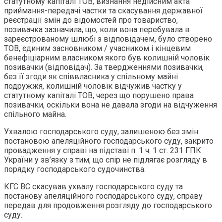
статутному капіталі ТОВ, визнання недійсним акта
приймання-передачі частки та скасування державної
реєстрації змін до відомостей про товариство,
позивачка зазначила, що, коли вона перебувала в
зареєстрованому шлюбі з відповідачем, було створено
ТОВ, єдиним засновником / учасником і кінцевим
бенефіціарним власником якого був колишній чоловік
позивачки (відповідач). За твердженнями позивачки,
без її згоди як співвласника у спільному майні
подружжя, колишній чоловік відчужив частку у
статутному капіталі ТОВ, через що порушено права
позивачки, оскільки вона не давала згоди на відчуження
спільного майна.
Ухвалою господарського суду, залишеною без змін
постановою апеляційного господарського суду, закрито
провадження у справі на підставі п. 1 ч. 1 ст. 231 ГПК
України у зв’язку з тим, що спір не підлягає розгляду в
порядку господарського судочинства.
КГС ВС скасував ухвалу господарського суду та
постанову апеляційного господарського суду, справу
передав для продовження розгляду до господарського
суду.