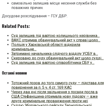
самовільно залишив місце несення служби без
поважних причин.
Досудове розслідування – ГСУ ДБР.
Related Posts:
Суд залишив під вартою колишнього керівника…
ВАКС отримав обвинувальний акт у справі щодо…
Поліція у Харківській області відкрила
кримінальне…
Затримано начальника слідчого відділу УСБУ в…
Скеровано до суду обвинувальний акт щодо судді…
Суд залишив під вартою співробітника СБУ у…
Останні новини
Тотожний позов до того самого суду — підстава для
повернення за п. 5 ч. 4 ст. 169 КАС
Через два дні після звільнення з посади посла в
США Стефанішина отримала нову підозру — вже
друге кримінальне провадження проти неї
Суддю Зборівського райсуду Тернопільської