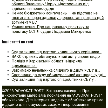
області Валентину Чорну відсторонено від
здійснення правосуддя
Немає бюджетних асигнувань — не підстава не
платити гонорар адвокату: держорган програв цей
аргумент у ВС
Усиновлення. Про національну практику та
практику ЄСПЛ суддя Людмила Макаренко
Інші статті по темі
Суд залишив під вартою колишнього керівника…
ВАКС отримав обвинувальний акт у справі щодо…
Поліція у Харківській області відкрила
кримінальне…
Затримано начальника слідчого відділу УСБУ в…
Скеровано до суду обвинувальний акт щодо судді…
Суд залишив під вартою співробітника СБУ у…
©2026 "ADVOKAT POST". Всі права захищені. При
використанні матеріалів посилання на "ADVOKAT POST"
обов'язкове. Для інтернет-видань – обов`язкове пряме
відкрите для пошукових систем гіперпосилання