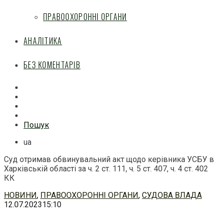
ПРАВООХОРОННІ ОРГАНИ
АНАЛІТИКА
БЕЗ КОМЕНТАРІВ
Facebook
Mail
Telegram
Feed
Пошук
ua
Суд отримав обвинувальний акт щодо керівника УСБУ в
Харківській області за ч. 2 ст. 111, ч. 5 ст. 407, ч. 4 ст. 402
КК
Перейти
НОВИНИ
,
ПРАВООХОРОННІ ОРГАНИ
,
СУДОВА ВЛАДА
до
12.07.2023
15:10
змісту