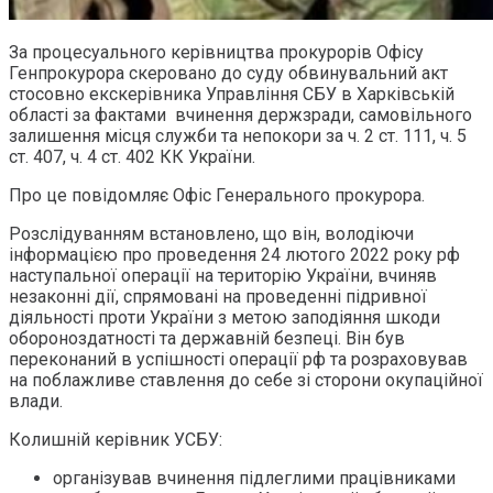
За процесуального керівництва прокурорів Офісу
Генпрокурора скеровано до суду обвинувальний акт
стосовно екскерівника Управління СБУ в Харківській
області за фактами вчинення держзради, самовільного
залишення місця служби та непокори за ч. 2 ст. 111, ч. 5
ст. 407, ч. 4 ст. 402 КК України.
Про це повідомляє Офіс Генерального прокурора.
Розслідуванням встановлено, що він, володіючи
інформацією про проведення 24 лютого 2022 року рф
наступальної операції на територію України, вчиняв
незаконні дії, спрямовані на проведенні підривної
діяльності проти України з метою заподіяння шкоди
обороноздатності та державній безпеці. Він був
переконаний в успішності операції рф та розраховував
на поблажливе ставлення до себе зі сторони окупаційної
влади.
Колишній керівник УСБУ:
організував вчинення підлеглими працівниками