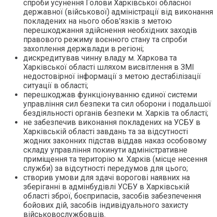
спроби усунення Голови Харківської обласної
державної (військової) адміністрації від виконання
покладених на нього обов’язків з метою
перешкоджання здійснення необхідних заходів
правового режиму воєнного стану та спроби
захоплення держвлади в регіоні;
дискредитував чинну владу м. Харкова та
Харківської області шляхом висвітлення в ЗМІ
недостовірної інформації з метою дестабілізації
ситуації в області;
перешкоджав функціонуванню єдиної системи
управління сил безпеки та сил оборони і подальшої
бездіяльності органів безпеки м. Харків та області;
не забезпечив виконання покладених на УСБУ в
Харківській області завдань та за відсутності
жодних законних підстав віддав наказ особовому
складу управління покинути адміністративне
приміщення та територію м. Харків (місце несення
служби) за відсутності передумов для цього;
створив умови для здачі ворогові наявних на
зберіганні в адмінбудівлі УСБУ в Харківській
області зброї, боєприпасів, засобів забезпечення
бойових дій, засобів індивідуального захисту
військовослужбовців.