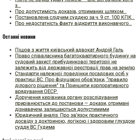
з…
Про допустимість доказів, отриманих шляхом…
Постановлена слідчим суддею за ч. 9 ст. 100 КПК…
Про недостатність факту відкриття виконавчого…
Останні новини
Пішов з життя київський адвокат Андрій Галь
Право співвласника багатоквартирного будинку на
судовий захист прибудинкової території не
залежить від державної реєстрації прав на землю
Стандарти належної поведінки посадових осіб у
практиці ВC. Про фідуціарні обов’язки, “правило
ділового рішення” та Принципи корпоративного
врядування ОЕСР
Доручення керівника органу розслідування
прирівнюється до постанови — докази, отримані
дізнавачем, залишаються допустимими
Юридичний аналіз. Про зв’язок практичного
досвіду з доктриною, логікою і здоровим глуздом
суддя ВС Гудима