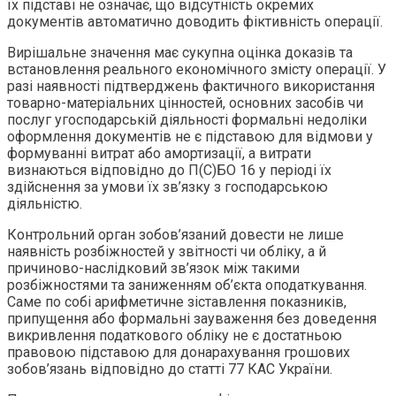
їх підставі не означає, що відсутність окремих
документів автоматично доводить фіктивність операції.
Вирішальне значення має сукупна оцінка доказів та
встановлення реального економічного змісту операції. У
разі наявності підтверджень фактичного використання
товарно-матеріальних цінностей, основних засобів чи
послуг угосподарській діяльності формальні недоліки
оформлення документів не є підставою для відмови у
формуванні витрат або амортизації, а витрати
визнаються відповідно до П(С)БО 16 у періоді їх
здійснення за умови їх зв’язку з господарською
діяльністю.
Контрольний орган зобов’язаний довести не лише
наявність розбіжностей у звітності чи обліку, а й
причиново-наслідковий зв’язок між такими
розбіжностями та заниженням об’єкта оподаткування.
Саме по собі арифметичне зіставлення показників,
припущення або формальні зауваження без доведення
викривлення податкового обліку не є достатньою
правовою підставою для донарахування грошових
зобов’язань відповідно до статті 77 КАС України.