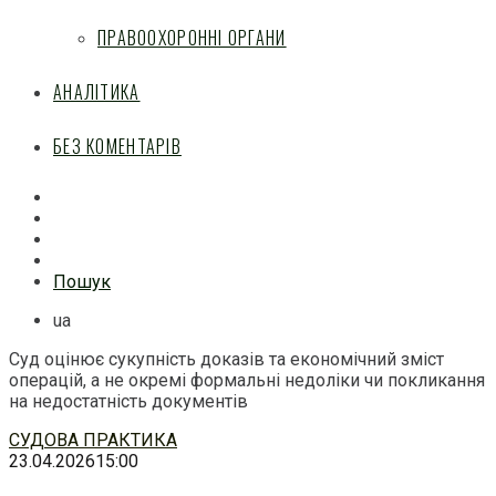
ПРАВООХОРОННІ ОРГАНИ
АНАЛІТИКА
БЕЗ КОМЕНТАРІВ
Facebook
Mail
Telegram
Feed
Пошук
ua
Суд оцінює сукупність доказів та економічний зміст
операцій, а не окремі формальні недоліки чи покликання
на недостатність документів
Перейти
СУДОВА ПРАКТИКА
до
23.04.2026
15:00
змісту