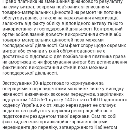
Право платника на зменшення фінансового результату
на суму витрат, зокрема пов’язаних зі списанням
товарно-матеріальних цінностей на ремонт чи поточне
обслуговування, а також на нарахування амортизації,
залежить від факту обліку відповідного активу та його
використання у господарській діяльності. Контрольний
орган зобов’язаний довести використання активів або
товарно-матеріальних цінностей поза межами
господарської діяльності. Сам факт спору щодо окремих
витрат або сумніви у їхній обґрунтованості не є
достатньою підставою для позбавлення платника права
на амортизацію чи формування витрат без встановлення
фактичного використання активів поза межами
господарської діяльності.
Застосування 30-відсоткового коригування за
операціями з нерезидентами можливе лише у випадку
наявності визначених законом передумов, закріплених
підпунктом 140.5.5-1 пункту 140.5 статті 140 Податкового
кодексу України, як-от: якщо нерезидент не сплачує
податок на прибуток у державі реєстрації або не є
податковим резидентом такої держави. Сам по собі
факт віднесення організаційно-правової форми
нерезидента до переліку, затвердженого Кабінетом