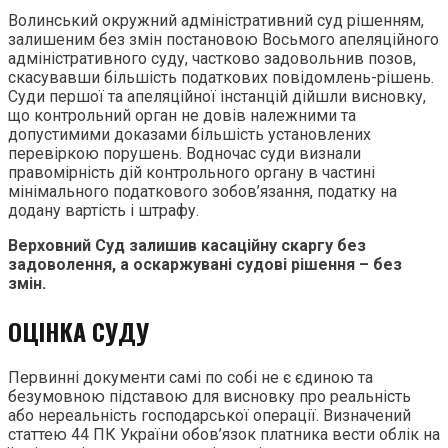
Волинський окружний адміністративний суд рішенням,
залишеним без змін постановою Восьмого апеляційного
адміністративного суду, частково задовольнив позов,
скасувавши більшість податкових повідомлень-рішень.
Суди першої та апеляційної інстанцій дійшли висновку,
що контрольний орган не довів належними та
допустимими доказами більшість установлених
перевіркою порушень. Водночас суди визнали
правомірність дій контрольного органу в частині
мінімального податкового зобов’язання, податку на
додану вартість і штрафу.
Верховний Суд залишив касаційну скаргу без
задоволення, а оскаржувані судові рішення – без
змін.
ОЦІНКА СУДУ
Первинні документи самі по собі не є єдиною та
безумовною підставою для висновку про реальність
або нереальність господарської операції. Визначений
статтею 44 ПК України обов’язок платника вести облік на