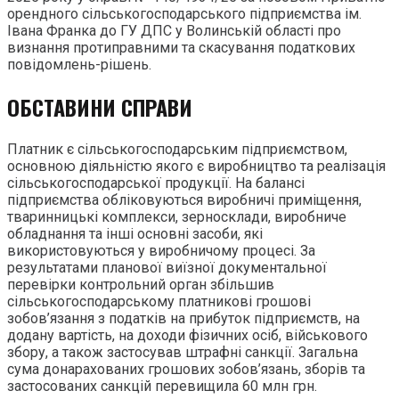
орендного сільськогосподарського підприємства ім.
Івана Франка до ГУ ДПС у Волинській області про
визнання протиправними та скасування податкових
повідомлень-рішень.
ОБСТАВИНИ СПРАВИ
Платник є сільськогосподарським підприємством,
основною діяльністю якого є виробництво та реалізація
сільськогосподарської продукції. На балансі
підприємства обліковуються виробничі приміщення,
тваринницькі комплекси, зерносклади, виробниче
обладнання та інші основні засоби, які
використовуються у виробничому процесі. За
результатами планової виїзної документальної
перевірки контрольний орган збільшив
сільськогосподарському платникові грошові
зобов’язання з податків на прибуток підприємств, на
додану вартість, на доходи фізичних осіб, військового
збору, а також застосував штрафні санкції. Загальна
сума донарахованих грошових зобов’язань, зборів та
застосованих санкцій перевищила 60 млн грн.