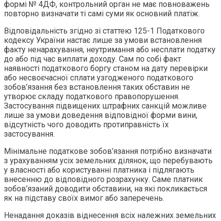
формі № 4ДФ, контрольний орган не має повноважень
повторно визначати ті самі суми як основний платіж.
Відповідальність згідно зі статтею 125-1 Податкового
кодексу України настає лише за умови встановлення
факту ненарахування, неутримання або несплати податку
до або під час виплати доходу. Сам по собі факт
наявності податкового боргу станом на дату перевірки
або несвоєчасної сплати узгодженого податкового
зобов’язання без встановлення таких обставин не
утворює складу податкового правопорушення.
Застосування підвищених штрафних санкцій можливе
лише за умови доведення відповідної форми вини,
відсутність чого доводить протиправність їх
застосування.
Мінімальне податкове зобов’язання потрібно визначати
з урахуванням усіх земельних ділянок, що перебувають
у власності або користуванні платника і підлягають
внесенню до відповідного розрахунку. Саме платник
зобов’язаний доводити обставини, на які покликається
як на підставу своїх вимог або заперечень.
Ненадання доказів віднесення всіх належних земельних