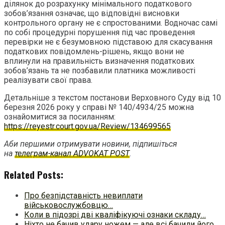
ділянок до розрахунку мінімального податкового
зобов’язання означає, що відповідні висновки
контрольного органу не є спростованими. Водночас самі
по собі процедурні порушення під час проведення
перевірки не є безумовною підставою для скасування
податкових повідомлень-рішень, якщо вони не
вплинули на правильність визначення податкових
зобов’язань та не позбавили платника можливості
реалізувати свої права.
Детальніше з текстом постанови Верховного Суду від 10
березня 2026 року у справі № 140/4934/25 можна
ознайомитися за посиланням:
https://reyestr.court.gov.ua/Review/134699565
Аби першими отримувати новини, підпишіться
на
телеграм-канал ADVOKAT POST
.
Related Posts:
Про безпідставність невиплати
військовослужбовцю…
Коли в підозрі дві кваліфікуючі ознаки складу…
Ніхто не бачив удару ножем — але всі бачили його