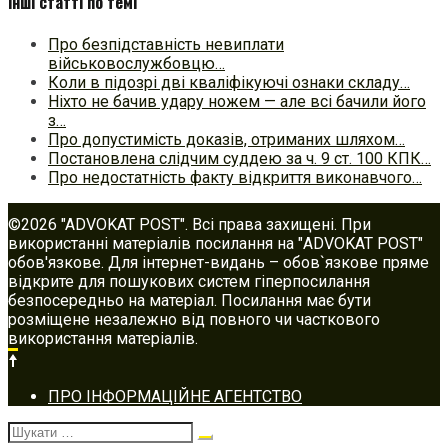
Інші статті по темі
Про безпідставність невиплати
військовослужбовцю…
Коли в підозрі дві кваліфікуючі ознаки складу…
Ніхто не бачив удару ножем — але всі бачили його
з…
Про допустимість доказів, отриманих шляхом…
Постановлена слідчим суддею за ч. 9 ст. 100 КПК…
Про недостатність факту відкриття виконавчого…
©2026 "ADVOKAT POST". Всі права захищені. При
використанні матеріалів посилання на "ADVOKAT POST"
обов'язкове. Для інтернет-видань – обов`язкове пряме
відкрите для пошукових систем гіперпосилання
безпосередньо на матеріал. Посилання має бути
розміщене незалежно від повного чи часткового
використання матеріалів.
Footer
ПРО ІНФОРМАЦІЙНЕ АГЕНТСТВО
navigation
Шукати: