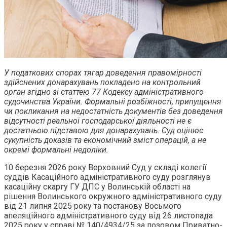
У податкових спорах тягар доведення правомірності
здійснених донарахувань покладено на контрольний
орган згідно зі статтею 77 Кодексу адміністративного
судочинства України. Формальні розбіжності, припущення
чи покликання на недостатність документів без доведення
відсутності реальної господарської діяльності не є
достатньою підставою для донарахувань. Суд оцінює
сукупність доказів та економічний зміст операцій, а не
окремі формальні недоліки.
10 березня 2026 року Верховний Суд у складі колегії
суддів Касаційного адміністративного суду розглянув
касаційну скаргу ГУ ДПС у Волинській області на
рішення Волинського окружного адміністративного суду
від 21 липня 2025 року та постанову Восьмого
апеляційного адміністративного суду від 26 листопада
2025 року у справі № 140/4934/25 за позовом Приватно-