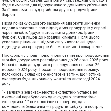
Фаріон Софія сказала, що вірить у справедливість суду і
буде вимагати для підозрюваного довічного ув’язнення.
За її словами, на суд прийшли друзі та родичі Ірини
Фаріон.
Після початку судового засідання адвокати Зінченка
подали клопотання про відвід двох прокурорів у справі
через начебто “дружні стосунки із донькою Ірини
Фаріон”. Суд пішов до нарадчої кімнати. Після цього
ухвалили рішення — відмовити у клопотанні щодо
відводу двох прокурорів без можливості оскарження.
Прокурори у справі подали клопотання про продовження
терміну досудового розслідування до 26 січня 2025 року.
Наразі термін досудового розслідування спливає 26
вересня 2024 року. Прохання продовження терміну,
пояснюють складністю експертиз та тим, що частина
експертиз буде виконана у жовтні та листопаді 2024
року.
“У зв’язку з завантаженістю експертних установ на
виконанні перебувають одна судово-психологічна
експертиза, 17 психологічних експертиз, одна
комплексна балістична — продуктів вибуху та пострілу,