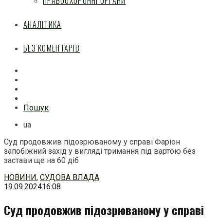
ПРАВООХОРОННІ ОРГАНИ
АНАЛІТИКА
БЕЗ КОМЕНТАРІВ
Facebook
Mail
Telegram
Feed
Пошук
ua
Суд продовжив підозрюваному у справі Фаріон
запобіжний захід у вигляді тримання під вартою без
застави ще на 60 діб
Перейти
НОВИНИ
,
СУДОВА ВЛАДА
до
19.09.2024
16:08
змісту
Суд продовжив підозрюваному у справі