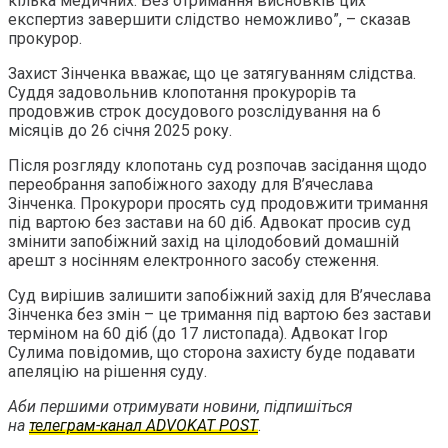
кілька медичних. Без отримання висновків цих
експертиз завершити слідство неможливо”, – сказав
прокурор.
Захист Зінченка вважає, що це затягуванням слідства.
Суддя задовольнив клопотання прокурорів та
продовжив строк досудового розслідування на 6
місяців до 26 січня 2025 року.
Після розгляду клопотань суд розпочав засідання щодо
переобрання запобіжного заходу для В’ячеслава
Зінченка. Прокурори просять суд продовжити тримання
під вартою без застави на 60 діб. Адвокат просив суд
змінити запобіжний захід на цілодобовий домашній
арешт з носінням електронного засобу стеження.
Суд вирішив залишити запобіжний захід для В’ячеслава
Зінченка без змін – це тримання під вартою без застави
терміном на 60 діб (до 17 листопада). Адвокат Ігор
Сулима повідомив, що сторона захисту буде подавати
апеляцію на рішення суду.
Аби першими отримувати новини, підпишіться
на
телеграм-канал ADVOKAT POST
.