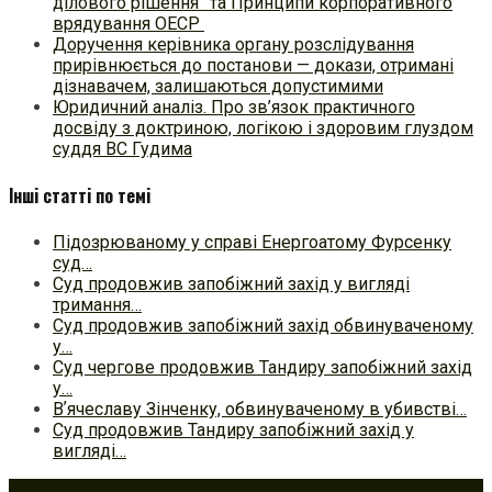
ділового рішення” та Принципи корпоративного
врядування ОЕСР
Доручення керівника органу розслідування
прирівнюється до постанови — докази, отримані
дізнавачем, залишаються допустимими
Юридичний аналіз. Про зв’язок практичного
досвіду з доктриною, логікою і здоровим глуздом
суддя ВС Гудима
Інші статті по темі
Підозрюваному у справі Енергоатому Фурсенку
суд…
Суд продовжив запобіжний захід у вигляді
тримання…
Суд продовжив запобіжний захід обвинуваченому
у…
Суд чергове продовжив Тандиру запобіжний захід
у…
Вʼячеславу Зінченку, обвинуваченому в убивстві…
Суд продовжив Тандиру запобіжний захід у
вигляді…