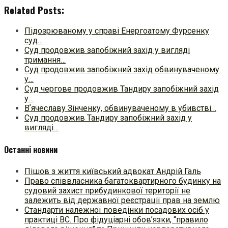
Related Posts:
Підозрюваному у справі Енергоатому Фурсенку
суд…
Суд продовжив запобіжний захід у вигляді
тримання…
Суд продовжив запобіжний захід обвинуваченому
у…
Суд чергове продовжив Тандиру запобіжний захід
у…
Вʼячеславу Зінченку, обвинуваченому в убивстві…
Суд продовжив Тандиру запобіжний захід у
вигляді…
Останні новини
Пішов з життя київський адвокат Андрій Галь
Право співвласника багатоквартирного будинку на
судовий захист прибудинкової території не
залежить від державної реєстрації прав на землю
Стандарти належної поведінки посадових осіб у
практиці ВC. Про фідуціарні обов’язки, “правило