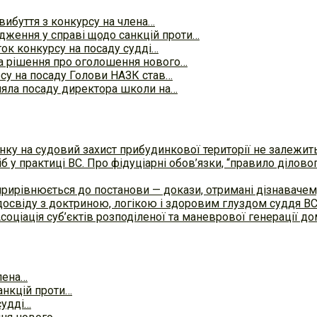
вибуття з конкурсу на члена…
ження у справі щодо санкцій проти…
ок конкурсу на посаду судді…
а рішення про оголошення нового…
у на посаду Голови НАЗК став…
йняла посаду директора школи на…
ку на судовий захист прибудинкової території не залежит
б у практиці ВC. Про фідуціарні обов’язки, “правило ділов
прирівнюється до постанови — докази, отримані дізнавач
досвіду з доктриною, логікою і здоровим глуздом суддя В
Асоціація суб’єктів розподіленої та маневрової генерації 
лена…
анкцій проти…
судді…