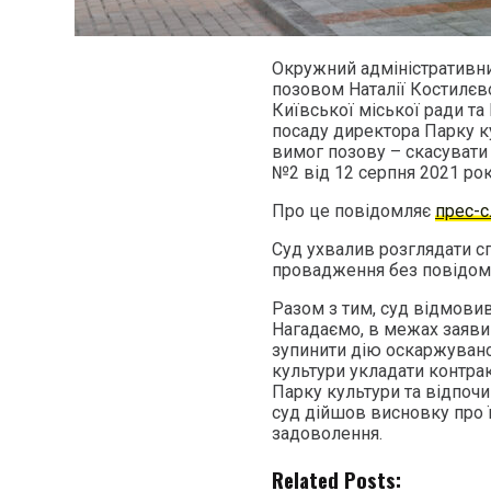
Окружний адміністративни
позовом Наталії Костилєв
Київської міської ради та
посаду директора Парку к
вимог позову – скасувати
№2 від 12 серпня 2021 рок
Про це повідомляє
прес-
Суд ухвалив розглядати с
провадження без повідомл
Разом з тим, суд відмовив
Нагадаємо, в межах заяви
зупинити дію оскаржувано
культури укладати контра
Парку культури та відпочи
суд дійшов висновку про її
задоволення.
Related Posts: