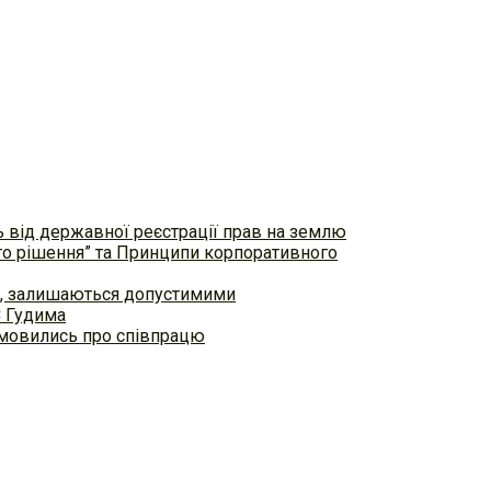
ь від державної реєстрації прав на землю
ого рішення” та Принципи корпоративного
ем, залишаються допустимими
С Гудима
домовились про співпрацю