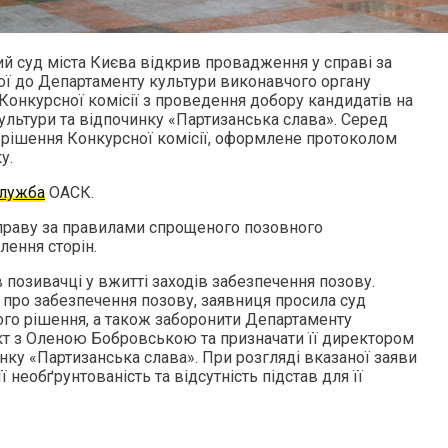
й суд міста Києва відкрив провадження у справі за
ої до Департаменту культури виконавчого органу
 Конкурсної комісії з проведення добору кандидатів на
ультури та відпочинку «Партизанська слава». Серед
 рішення Конкурсної комісії, оформлене протоколом
у.
служба
ОАСК.
праву за правилами спрощеного позовного
ення сторін.
 позивачці у вжитті заходів забезпечення позову.
 про забезпечення позову, заявниця просила суд
го рішення, а також заборонити Департаменту
кт з Оленою Бобровською та призначати її директором
нку «Партизанська слава». При розгляді вказаної заяви
 необґрунтованість та відсутність підстав для її