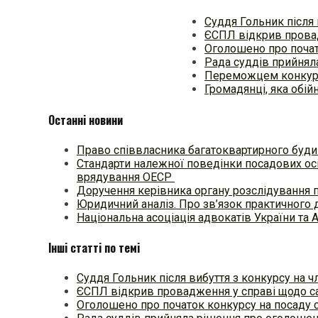
Суддя Гольник після 
ЄСПЛ відкрив провад
Оголошено про почат
Рада суддів прийнял
Переможцем конкурс
Громадянці, яка обі
Останні новини
Право співвласника багатоквартирного будин
Стандарти належної поведінки посадових осі
врядування ОЕСР
Доручення керівника органу розслідування 
Юридичний аналіз. Про зв’язок практичного 
Національна асоціація адвокатів України та 
Інші статті по темі
Суддя Гольник після вибуття з конкурсу на ч
ЄСПЛ відкрив провадження у справі щодо с
Оголошено про початок конкурсу на посаду 