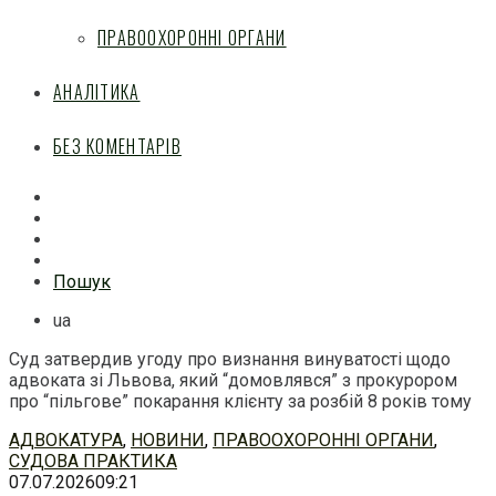
ПРАВООХОРОННІ ОРГАНИ
АНАЛІТИКА
БЕЗ КОМЕНТАРІВ
Facebook
Mail
Telegram
Feed
Пошук
ua
Суд затвердив угоду про визнання винуватості щодо
адвоката зі Львова, який “домовлявся” з прокурором
про “пільгове” покарання клієнту за розбій 8 років тому
Перейти
АДВОКАТУРА
,
НОВИНИ
,
ПРАВООХОРОННІ ОРГАНИ
,
до
СУДОВА ПРАКТИКА
змісту
07.07.2026
09:21