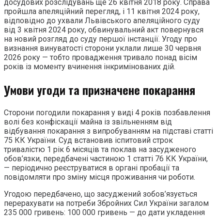
досудових розслідувань ще 26 квітня 2018 року. Справа
пройшла апеляційний перегляд, і 11 квітня 2024 року,
відповідно до ухвали Львівського апеляційного суду
від 3 квітня 2024 року, обвинувальний акт повернувся
на новий розгляд до суду першої інстанції. Угоду про
визнання винуватості сторони уклали лише 30 червня
2026 року — тобто провадження тривало понад вісім
років із моменту вчинення інкримінованих дій.
Умови угоди та призначене покарання
Сторони погодили покарання у виді 4 років позбавлення
волі без конфіскації майна із звільненням від
відбування покарання з випробуванням на підставі статті
75 КК України. Суд встановив іспитовий строк
тривалістю 1 рік 6 місяців та поклав на засудженого
обов’язки, передбачені частиною 1 статті 76 КК України,
— періодично реєструватися в органі пробації та
повідомляти про зміну місця проживання чи роботи.
Угодою передбачено, що засуджений зобов’язується
перерахувати на потреби Збройних Сил України загалом
235 000 гривень: 100 000 гривень — до дати укладення