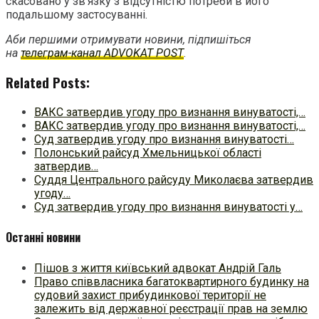
скасовано у зв’язку з відсутністю потреби в його
подальшому застосуванні.
Аби першими отримувати новини, підпишіться
на
телеграм-канал ADVOKAT POST
.
Related Posts:
ВАКС затвердив угоду про визнання винуватості,…
ВАКС затвердив угоду про визнання винуватості,…
Суд затвердив угоду про визнання винуватості…
Полонський райсуд Хмельницької області
затвердив…
Суддя Центрального райсуду Миколаєва затвердив
угоду…
Суд затвердив угоду про визнання винуватості у…
Останні новини
Пішов з життя київський адвокат Андрій Галь
Право співвласника багатоквартирного будинку на
судовий захист прибудинкової території не
залежить від державної реєстрації прав на землю