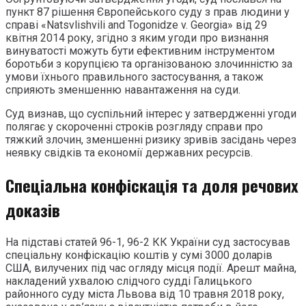
пункт 87 рішення Європейського суду з прав людини у
справі «Natsvlishvili and Togonidze v. Georgia» від 29
квітня 2014 року, згідно з яким угоди про визнання
винуватості можуть бути ефективним інструментом
боротьби з корупцією та організованою злочинністю за
умови їхнього правильного застосування, а також
сприяють зменшенню навантаження на суди.
Суд визнав, що суспільний інтерес у затвердженні угоди
полягає у скороченні строків розгляду справи про
тяжкий злочин, зменшенні ризику зривів засідань через
неявку свідків та економії державних ресурсів.
Спеціальна конфіскація та доля речових
доказів
На підставі статей 96-1, 96-2 КК України суд застосував
спеціальну конфіскацію коштів у сумі 3000 доларів
США, вилучених під час огляду місця події. Арешт майна,
накладений ухвалою слідчого судді Галицького
районного суду міста Львова від 10 травня 2018 року,