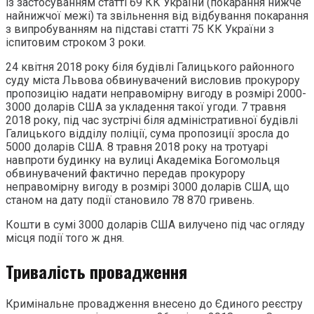
із застосуванням статті 69 КК України (покарання нижче
найнижчої межі) та звільнення від відбування покарання
з випробуванням на підставі статті 75 КК України з
іспитовим строком 3 роки.
24 квітня 2018 року біля будівлі Галицького районного
суду міста Львова обвинувачений висловив прокурору
пропозицію надати неправомірну вигоду в розмірі 2000-
3000 доларів США за укладення такої угоди. 7 травня
2018 року, під час зустрічі біля адміністративної будівлі
Галицького відділу поліції, сума пропозиції зросла до
5000 доларів США. 8 травня 2018 року на тротуарі
навпроти будинку на вулиці Академіка Богомольця
обвинувачений фактично передав прокурору
неправомірну вигоду в розмірі 3000 доларів США, що
станом на дату події становило 78 870 гривень.
Кошти в сумі 3000 доларів США вилучено під час огляду
місця події того ж дня.
Тривалість провадження
Кримінальне провадження внесено до Єдиного реєстру