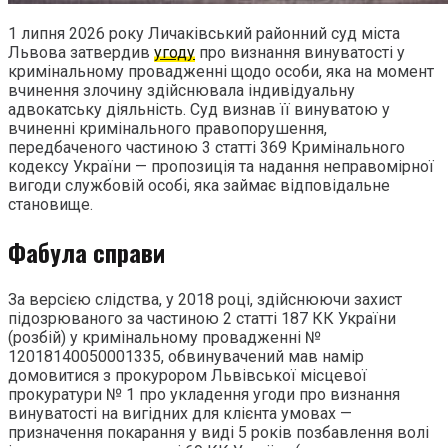
1 липня 2026 року Личаківський районний суд міста
Львова затвердив
угоду
про визнання винуватості у
кримінальному провадженні щодо особи, яка на момент
вчинення злочину здійснювала індивідуальну
адвокатську діяльність. Суд визнав її винуватою у
вчиненні кримінального правопорушення,
передбаченого частиною 3 статті 369 Кримінального
кодексу України — пропозиція та надання неправомірної
вигоди службовій особі, яка займає відповідальне
становище.
Фабула справи
За версією слідства, у 2018 році, здійснюючи захист
підозрюваного за частиною 2 статті 187 КК України
(розбій) у кримінальному провадженні №
12018140050001335, обвинувачений мав намір
домовитися з прокурором Львівської місцевої
прокуратури № 1 про укладення угоди про визнання
винуватості на вигідних для клієнта умовах —
призначення покарання у виді 5 років позбавлення волі