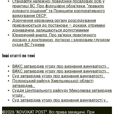
Стандарти належної поведінки посадових осіб у
практиці ВC. Про фідуціарні обов’язки, “правило
ділового рішення” та Принципи корпоративного
врядування ОЕСР
Доручення керівника органу розслідування
прирівнюється до постанови — докази, отримані
дізнавачем, залишаються допустимими
Юридичний аналіз. Про зв’язок практичного
досвіду з доктриною, логікою і здоровим глуздом
суддя ВС Гудима
Інші статті по темі
ВАКС затвердив угоду про визнання винуватості,…
ВАКС затвердив угоду про визнання винуватості,…
Суд затвердив угоду про визнання винуватості…
Полонський райсуд Хмельницької області
затвердив…
Суддя Центрального райсуду Миколаєва затвердив
угоду…
Суд затвердив угоду про визнання винуватості у…
©2026 "ADVOKAT POST". Всі права захищені. При