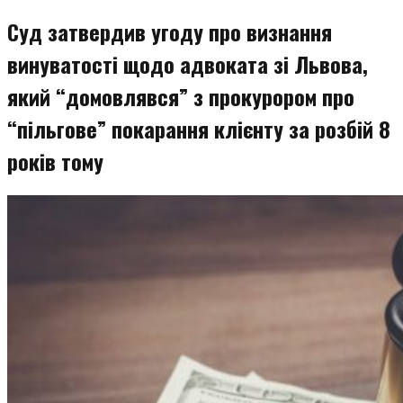
Суд затвердив угоду про визнання
винуватості щодо адвоката зі Львова,
який “домовлявся” з прокурором про
“пільгове” покарання клієнту за розбій 8
років тому