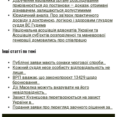
Доручення керівника органу розслідування
прирівнюється до постанови — докази, отримані
дізнавачем, залишаються допустимими
Юридичний аналіз. Про зв’язок практичного
досвіду з доктриною, логікою і здоровим глуздом
суддя ВС Гудима
Національна асоціація адвокатів України та
Асоціація суб’єктів розподіленої та маневрової
генерації домовились про співпрацю
Інші статті по темі
Публічні заяви мають ознаки чергової спроби…
Кожний суддя несе особисту відповідальність не
лише…
ВРП вважає, що законопроєкт 13429 щодо
бронювання…
Дії Маселка можуть вказувати на його
невідповідність…
Захист Кузнєцова перетворюється на захист
України в…
Подання заяви про перегляд заочного рішення за…