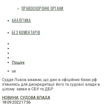
ПРАВООХОРОННІ ОРГАНИ
АНАЛІТИКА
БЕЗ КОМЕНТАРІВ
Facebook
Mail
Telegram
Feed
Пошук
ua
Суддя Львов вважає, що дані в офіційних базах рф
з’явились для дискредитації його та судової влади в
цілому: заяви в СБУ та ДБР
Перейти
НОВИНИ
,
СУДОВА ВЛАДА
до
18.09.2022
17:56
змісту