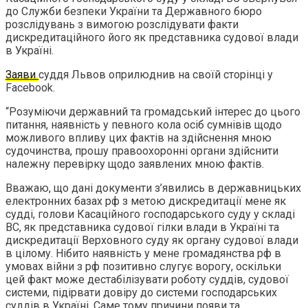
до Служби безпеки України та Державного бюро
розслідувань з вимогою розслідувати факти
дискредитаційного його як представника судової влади
в Україні.
Заяви
суддя Львов оприлюднив на своїй сторінці у
Facebook.
“Розуміючи державний та громадський інтерес до цього
питання, наявність у певного кола осіб сумнівів щодо
можливого впливу цих фактів на здійснення мною
судочинства, прошу правоохоронні органи здійснити
належну перевірку щодо заявлених мною фактів.
Вважаю, що дані документи з’явились в державницьких
електронних базах рф з метою дискредитації мене як
судді, голови Касаційного господарського суду у складі
ВС, як представника судової гілки влади в Україні та
дискредитації Верховного суду як органу судової влади
в цілому. Нібито наявність у мене громадянства рф в
умовах війни з рф позитивно слугує ворогу, оскільки
цей факт може дестабілізувати роботу суддів, судової
системи, підірвати довіру до системи господарських
суддів в Україні. Саме тому причини появи та