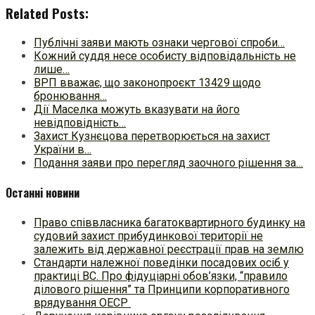
Related Posts:
Публічні заяви мають ознаки чергової спроби…
Кожний суддя несе особисту відповідальність не
лише…
ВРП вважає, що законопроєкт 13429 щодо
бронювання…
Дії Маселка можуть вказувати на його
невідповідність…
Захист Кузнєцова перетворюється на захист
України в…
Подання заяви про перегляд заочного рішення за…
Останні новини
Право співвласника багатоквартирного будинку на
судовий захист прибудинкової території не
залежить від державної реєстрації прав на землю
Стандарти належної поведінки посадових осіб у
практиці ВC. Про фідуціарні обов’язки, “правило
ділового рішення” та Принципи корпоративного
врядування ОЕСР