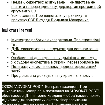
Немає бюджетних асигнувань — не підстава не
платити гонорар адвокату: держорган програв цей
аргумент у ВС
Усиновлення. Про національну практику та
практику ЄСПЛ суддя Людмила Макаренко
Інші статті по темі
Мистецтво роботи з експертизами. Про стратегічні
та…
ДНК-експертиза як інструмент для встановлення
та…
Особливості доказування в адміністративному…
Як судова експертиза в Україні перетворилась на…
Поліграф у кримінальному процесі: ефективний
засіб…
Про докази та доказування у кримінальному…
©2026 "ADVOKAT POST". Всі права захищені. При
використанні матеріалів посилання на "ADVOKAT POST"
обов'язкове. Для інтернет-видань – обов`язкове пряме
відкрите для пошукових систем гіперпосилання
безпосередньо на матеріал. Посилання має бути