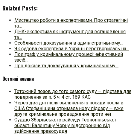
Related Posts:
Мистецтво роботи з експертизами. Про стратегічні
та…
ДНК-експертиза як інструмент для встановлення
та…
Особливості доказування в адміністративному…
Як судова експертиза в Україні перетворилась на…
Поліграф у кримінальному процесі: ефективний
засіб…
Про докази та доказування у кримінальному…
Останні новини
Тотожний позов до того самого суду — підстава для
повернення за п. 5 ч. 4 ст. 169 КАС
Через два дні після звільнення з посади посла в
США Стефанішина отримала нову підозру — вже
друге кримінальне провадження проти неї
Суддю Зборівського райсуду Тернопільської
області Валентину Чорну відсторонено від
здійснення правосуддя