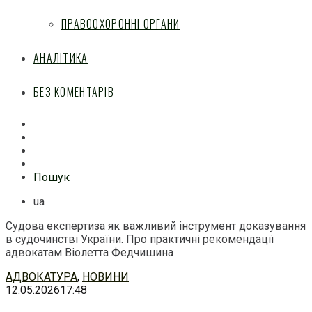
ПРАВООХОРОННІ ОРГАНИ
АНАЛІТИКА
БЕЗ КОМЕНТАРІВ
Facebook
Mail
Telegram
Feed
Пошук
ua
Судова експертиза як важливий інструмент доказування
в судочинстві України. Про практичні рекомендації
адвокатам Віолетта Федчишина
Перейти
АДВОКАТУРА
,
НОВИНИ
до
12.05.2026
17:48
змісту