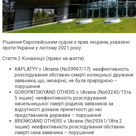
Рішення Європейським судом з прав людини, ухвалені
проти України у лютому 2021 року:
Стаття 2 Конвенції (право на життя)
KAPLATYY v. Ukraine (No39997/17): неефективність
розслідування обставин смерті колишньої дружини
заявника, що, імовірно, не була природною –
порушення
GOROPATSKIYAND OTHERS v. Ukraine (No63243/13та
5 інших): неефективність розслідування
насильницької смерті родичів заявників за
відсутності доказів причетності до неї
представників держави – порушення
BRENKOAND OTHERS v. Ukraine (No29361/18та 2
інших): неефективність розслідування обставин
смерті сина заявника – порушення