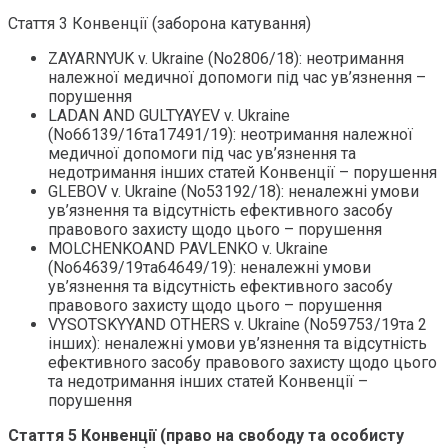
Стаття 3 Конвенції (заборона катування)
ZAYARNYUK v. Ukraine (No2806/18): неотримання
належної медичної допомоги під час ув’язнення –
порушення
LADAN AND GULTYAYEV v. Ukraine
(No66139/16та17491/19): неотримання належної
медичної допомоги під час ув’язнення та
недотримання інших статей Конвенції – порушення
GLEBOV v. Ukraine (No53192/18): неналежні умови
ув’язнення та відсутність ефективного засобу
правового захисту щодо цього – порушення
MOLCHENKOAND PAVLENKO v. Ukraine
(No64639/19та64649/19): неналежні умови
ув’язнення та відсутність ефективного засобу
правового захисту щодо цього – порушення
VYSOTSKYYAND OTHERS v. Ukraine (No59753/19та 2
інших): неналежні умови ув’язнення та відсутність
ефективного засобу правового захисту щодо цього
та недотримання інших статей Конвенції –
порушення
Стаття 5 Конвенції (право на свободу та особисту