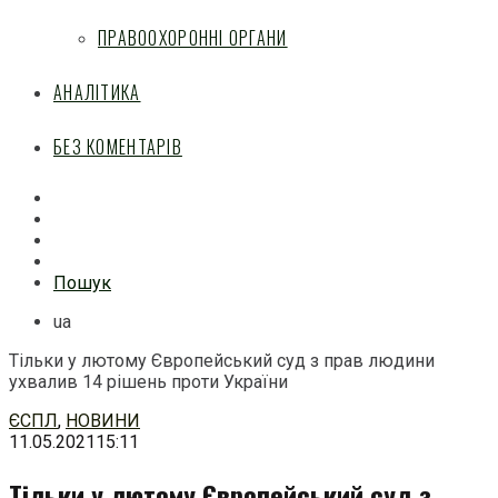
ПРАВООХОРОННІ ОРГАНИ
АНАЛІТИКА
БЕЗ КОМЕНТАРІВ
Facebook
Mail
Telegram
Feed
Пошук
ua
Тільки у лютому Європейський суд з прав людини
ухвалив 14 рішень проти України
Перейти
ЄСПЛ
,
НОВИНИ
до
11.05.2021
15:11
змісту
Тільки у лютому Європейський суд з