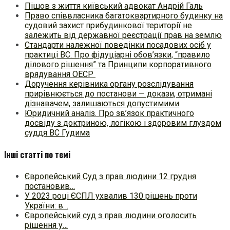
Пішов з життя київський адвокат Андрій Галь
Право співвласника багатоквартирного будинку на
судовий захист прибудинкової території не
залежить від державної реєстрації прав на землю
Стандарти належної поведінки посадових осіб у
практиці ВC. Про фідуціарні обов’язки, “правило
ділового рішення” та Принципи корпоративного
врядування ОЕСР
Доручення керівника органу розслідування
прирівнюється до постанови — докази, отримані
дізнавачем, залишаються допустимими
Юридичний аналіз. Про зв’язок практичного
досвіду з доктриною, логікою і здоровим глуздом
суддя ВС Гудима
Інші статті по темі
Європейський Суд з прав людини 12 грудня
постановив…
У 2023 році ЄСПЛ ухвалив 130 рішень проти
України: в…
Європейський суд з прав людини оголосить
рішення у…