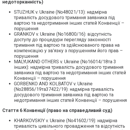
недоторканність)
STUZHUK v. Ukraine (No48021/13): надмірна
тривалість досудового тримання заявника під
вартою та недотримання інших статей Конвенції –
порушення
GRANKOV v. Ukraine (No16800/16): відсутність
доступу до процедури перегляду законності
тримання під вартою та здійснюваного права на
компенсацію у зв’язку з порушенням його прав –
порушення
MALYUKAND OTHERS v. Ukraine (No16014/18та 3
інших): надмірна тривалість досудового тримання
заявника під вартою та недотримання інших статей
Конвенції – порушення
GORBENKO AND KOLBATOV v. Ukraine
(No28856/19та37422/19): надмірна тривалість
досудового тримання заявника під вартою та
недотримання інших статей Конвенції – порушення
Стаття 6 Конвенції (право на справедливий суд)
KHARKOVSKIY v. Ukraine (No41602/19): надмірна
тривалість цивільного провадження та відсутність