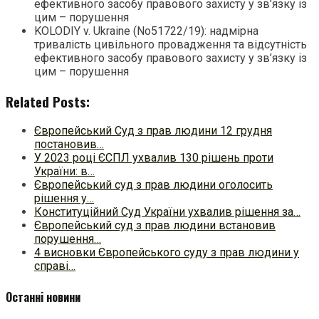
ефективного засобу правового захисту у зв’язку із
цим – порушення
KOLODIY v. Ukraine (No51722/19): надмірна
тривалість цивільного провадження та відсутність
ефективного засобу правового захисту у зв’язку із
цим – порушення
Related Posts:
Європейський Суд з прав людини 12 грудня
постановив…
У 2023 році ЄСПЛ ухвалив 130 рішень проти
України: в…
Європейський суд з прав людини оголосить
рішення у…
Конституційний Суд України ухвалив рішення за…
Європейський суд з прав людини встановив
порушення…
4 висновки Європейського суду з прав людини у
справі…
Останні новини