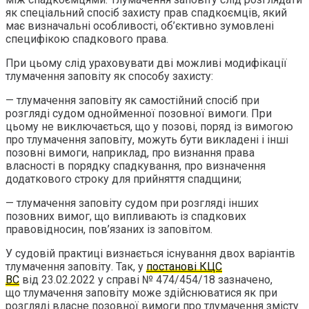
як спеціальний спосіб захисту прав спадкоємців, який
має визначальні особливості, об’єктивно зумовлені
специфікою спадкового права.
При цьому слід ураховувати дві можливі модифікації
тлумачення заповіту як способу захисту:
— тлумачення заповіту як самостійний спосіб при
розгляді судом однойменної позовної вимоги. При
цьому не виключається, що у позові, поряд із вимогою
про тлумачення заповіту, можуть бути викладені і інші
позовні вимоги, наприклад, про визнання права
власності в порядку спадкування, про визначення
додаткового строку для прийняття спадщини;
— тлумачення заповіту судом при розгляді інших
позовних вимог, що випливають із спадкових
правовідносин, пов’язаних із заповітом.
У судовій практиці визнається існування двох варіантів
тлумачення заповіту. Так, у
постанові КЦС
ВС
від 23.02.2022 у справі № 474/454/18 зазначено,
що тлумачення заповіту може здійснюватися як при
розгляді власне позовної вимоги про тлумачення змісту