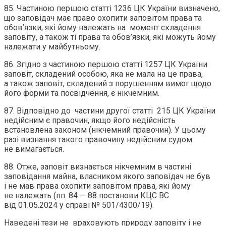
85. Частиною першою статті 1236 ЦК України визначено,
що заповідач має право охопити заповітом права та
обов’язки, які йому належать на момент складення
заповіту, а також ті права та обов’язки, які можуть йому
належати у майбутньому.
86. Згідно з частиною першою статті 1257 ЦК України
заповіт, складений особою, яка не мала на це права,
а також заповіт, складений з порушенням вимог щодо
його форми та посвідчення, є нікчемним.
87. Відповідно до частини другої статті 215 ЦК України
недійсним є правочин, якщо його недійсність
встановлена законом (нікчемний правочин). У цьому
разі визнання такого правочину недійсним судом
не вимагається.
88. Отже, заповіт визнається нікчемним в частині
заповідання майна, власником якого заповідач не був
і не мав права охопити заповітом права, які йому
не належать (пп. 84 — 88 постанови КЦС ВС
від 01.05.2024 у справі № 501/4300/19).
Наведені тези не враховують природу заповіту і не