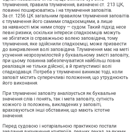
тлумачення, правила тлумачення, визначені ст. 213 ЦК,
повинні поширюватись і на тлумачення заповітів.
За ст. 1256 ЦК загальним правилом тлумачення заповітів
є тлумачення його самими спадкоємцями, а лише
за наявності між ними спору — судом. Такий підхід несе
певні ризики, оскільки інтереси спадкоємців можуть
не збігатися із справжньою волею заповідача, тому
тлумачення, яке здійснили спадкоємці, може призвести
до викривлення волі заповідача. Тлумачення має на меті
усунення незрозумілостей у буквальному змісті заповіту,
при цьому повинна забезпечуватися найбільш повна
реалізація не тільки дійсної, а й припустимої волі
спадкодавця. Потреба у тлумаченні виникає тоді, коли
заповіт містить суперечливі положення, що утруднюють
його виконання.
При тлумаченні заповіту аналізується як буквальне
значення слів і понять, так і мета заповіту, сутність
кожного із положень, викладених у заповіті,
враховуються інші обставини, що мають істотне
значення.
Перед судовою і нотаріальною практикою постали
завдання визначення критеріїв, певних лекал, за якими