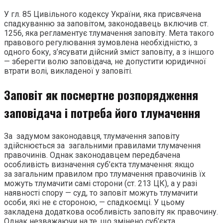
У гл. 85 Цивільного кодексу України, яка присвячена
спадкуванню за заповітом, законодавець включив ст.
1256, яка регламентує тлумачення заповіту. Мета такого
правового регулювання зумовлена необхідністю, з
одного боку, з’ясувати дійсний зміст заповіту, а з іншого
— зберегти волю заповідача, не допустити юридичної
втрати волі, викладеної у заповіті.
Заповіт як посмертне розпорядження
заповідача і потреба його тлумачення
За задумом законодавця, тлумачення заповіту
здійснюється за загальними правилами тлумачення
правочинів. Однак законодавцем передбачена
особливість визначення суб’єкта тлумачення: якщо
за загальним правилом про тлумачення правочинів їх
можуть тлумачити самі сторони (ст. 213 ЦК), а у разі
наявності спору — суд, то заповіт можуть тлумачити
особи, які не є стороною, — спадкоємці. У цьому
закладена додаткова особливість заповіту як правочину.
Однак незважаючи на те, що змінено суб’єкта