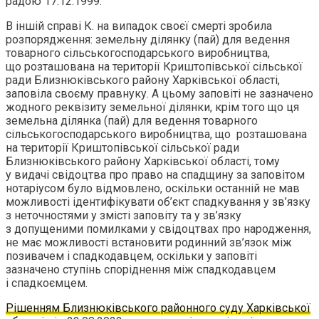
радою 17.12.1999.
В іншій справі К. на випадок своєї смерті зробила
розпорядження: земельну ділянку (пай) для ведення
товарного сільськогосподарського виробництва,
що розташована на території Криштопівської сільської
ради Близнюківського району Харківської області,
заповіла своєму правнуку. А цьому заповіті не зазначено
жодного реквізиту земельної ділянки, крім того що ця
земельна ділянка (пай) для ведення товарного
сільськогосподарського виробництва, що розташована
на території Криштопівської сільської ради
Близнюківського району Харківської області, тому
у видачі свідоцтва про право на спадщину за заповітом
нотаріусом було відмовлено, оскільки останній не мав
можливості ідентифікувати об’єкт спадкування у зв’язку
з неточностями у змісті заповіту та у зв’язку
з допущеними помилками у свідоцтвах про народження,
не має можливості встановити родинний зв’язок між
позивачем і спадкодавцем, оскільки у заповіті
зазначено ступінь споріднення між спадкодавцем
і спадкоємцем.
Рішенням Близнюківського районного суду Харківської