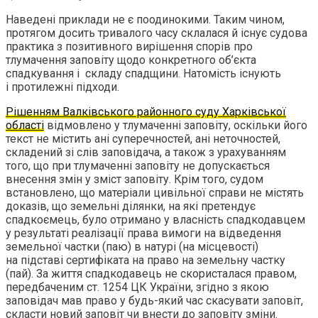
Наведені приклади не є поодинокими. Таким чином,
протягом досить тривалого часу склалася й існує судова
практика з позитивного вирішення спорів про
тлумачення заповіту щодо конкретного об’єкта
спадкування і складу спадщини. Натомість існують
і протилежні підходи.
Рішенням Валківського районного суду Харківської
області
відмовлено у тлумаченні заповіту, оскільки його
текст не містить ані суперечностей, ані неточностей,
складений зі слів заповідача, а також з урахуванням
того, що при тлумаченні заповіту не допускається
внесення змін у зміст заповіту. Крім того, судом
встановлено, що матеріали цивільної справи не містять
доказів, що земельні ділянки, на які претендує
спадкоємець, було отримано у власність спадкодавцем
у результаті реалізації права вимоги на відведення
земельної частки (паю) в натурі (на місцевості)
на підставі сертифіката на право на земельну частку
(пай). За життя спадкодавець не скористалася правом,
передбаченим ст. 1254 ЦК України, згідно з якою
заповідач мав право у будь-який час скасувати заповіт,
скласти новий заповіт чи внести до заповіту зміни.