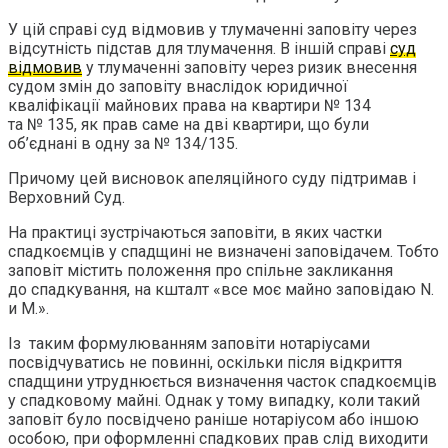
У цій справі суд відмовив у тлумаченні заповіту через
відсутність підстав для тлумачення. В іншій справі
суд
відмовив
у тлумаченні заповіту через ризик внесення
судом змін до заповіту внаслідок юридичної
кваліфікації майнових права на квартири № 134
та № 135, як прав саме на дві квартири, що були
об’єднані в одну за № 134/135.
Причому цей висновок апеляційного суду підтримав і
Верховний Суд.
На практиці зустрічаються заповіти, в яких частки
спадкоємців у спадщині не визначені заповідачем. Тобто
заповіт містить положення про спільне закликання
до спадкування, на кшталт «все моє майно заповідаю N.
и M.».
Із таким формулюванням заповіти нотаріусами
посвідчуватись не повинні, оскільки після відкриття
спадщини утруднюється визначення часток спадкоємців
у спадковому майні. Однак у тому випадку, коли такий
заповіт було посвідчено раніше нотаріусом або іншою
особою, при оформленні спадкових прав слід виходити