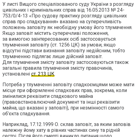
У листі Вищого спеціалізованого суду України з розгляду
цивільних і кримінальних справ від 16.05.2013 № 24-
753/0/4-13 «Про судову практику розгляду цивільних
справ про спадкування» вказано на суперечливість
положень заповіту як необхідну умову його тлумачення.
Якщо заповіт містить суперечливі положення,
за вимогою заінтересованих осіб застосовується
тлумачення заповіту (ст. 1256 ЦК) за умови, якщо
відсутні підстави визнання заповіту недійсним, тобто
тлумаченню підлягає лише дійсний заповіт.
Для тлумачення змісту заповіту застосовуються також
загальні правила тлумачення змісту правочинів,
установлені
ст. 213 ЦК
.
Потреба у тлумаченні заповіту спадкоємцями може мати
місце при оформленні спадкових прав, зокрема, коли
змінилися реквізити спадкового майна
(правовстановлюючий документ та інші реквізити
майна, що вказані у заповіті), при незмінності самого
об’єкта спадкування.
Наприклад, 17.12.1999 О. склав заповіт, за яким заповів
належну йому хату в рівних частинах сину та рідній
сестрі. Після його смерті виникло питання щодо