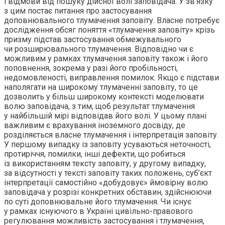
і відмови від пошуку дійсної волі заповідача. У зв’язку
з цим постає питання про застосування
доповнювального тлумачення заповіту. Власне потребує
дослідження обсяг поняття «тлумачення заповіту» крізь
призму підстав застосування обмежувального
чи розширювального тлумачення. Відповідно чи є
можливим у рамках тлумачення заповіту також і його
поповнення, зокрема у разі його пробільності,
недомовленості, виправлення помилок. Якщо є підстави
наполягати на широкому тлумаченні заповіту, то це
дозволить у більш широкому контексті моделювати
волю заповідача, з тим, щоб результат тлумачення
у найбільшій мірі відповідав його волі. У цьому плані
важливим є врахування іноземного досвіду, де
розділяється власне тлумачення і інтерпретація заповіту.
У першому випадку із заповіту усуваються неточності,
протиріччя, помилки, інші дефекти, що робиться
із використанням тексту заповіту, у другому випадку,
за відсутності у тексті заповіту таких положень, суб’єкт
інтерпретації самостійно «добудовує» ймовірну волю
заповідача у розрізі конкретних обставин, здійснюючи
по суті доповнювальне його тлумачення. Чи існує
у рамках існуючого в Україні цивільно-правового
регулювання можливість застосування і тлумачення,