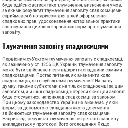
буде здійснюватися таке тлумачення, визначення умов,
за якими результат тлумачення заповіту спадкоємцями
сприймався б нотаріусом для цілей оформлення
спадкових прав, удосконалення нотаріальної практики
застосування цивільно-правових норм про тлумачення
заповіту.
Тлумачення заповіту спадкоємцями
Первісним суб’єктом тлумачення заповіту є спадкоємці,
як зазначено у ст. 1256 ЦК України, тлумачення заповіту
може бути здійснене після відкриття спадщини самими
спадкоємцями. Постає питання, як визначити коло
спадкоємців, які є суб’єктами тлумачення? На нашу
думку, такими суб’єктами є не тільки спадкоємці за цим
заповітом, а й інші спадкоємці, інтереси яких цей заповіт
буде стосуватися, наприклад спадкоємці за законом.
При цьому законодавство України не визначає, у якій
формі, за допомогою складання якого документа
здійснюється тлумачення заповіту спадкоємцями.
Наприклад, результат тлумачення секретного заповіту
викладається у протоколі його оголошення. Якщо