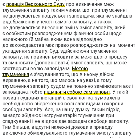
є
позиція Верховного Суду
про визначення меж
тлумачення заповіту таким чином, що при тлумаченні
не допускається пошук волі заповідача, яка не знайшла
відображення у тексті самого заповіту, а також
не допускається внесення змін у зміст заповіту, який
є особистим розпорядженням фізичної особи щодо
належного їй майна, яким вона відповідно
до законодавства має право розпоряджатися на момент
укладення заповіту. Cуд, здійснюючи тлумачення
заповіту, не повинен виходити за межі цього процесу
та змінювати (доповнювати) зміст заповіту, що може
спотворити волю заповідача.
Метою
тлумачення
є з’ясування того, що в ньому дійсно
виражено, а не того, що малось на увазі, а тому
тлумачення заповіту судом не повинно замінювати волі
заповідача, тобто
підміняти собою сам заповіт
. У такій
позиції судових інстанцій є своя логіка, зумовлена
необхідністю збереження волі заповідача і охорони
свободи заповіту. Але, на нашу думку, такий підхід
занадто збіднює інструментарій тлумачення при
спадкуванні і не відповідає засадам свободи заповіту.
Тим більше, відсутні належні доводи з приводу
виключно обмежувального тлумачення змісту заповіту