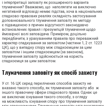
і інтерпретації заповіту як розширеного варіанта
тлумачення? Вважаємо, що наполягати на виключно
негативній відповіді немає підстав, хоча в національних
спадково-правових реаліях складність застосування
доповнювального тлумачення заповіту як методу
є підвищеною з причин відсутності законодавчо
встановлених правил і презумпцій тлумачення щодо
ймовірної волі заповідача. Приміром, доцільно
передбачити, з урахуванням правила про переважний
характер спадкування за заповітом (частини 1, 2 ст. 1223
ЦК), що у випадку спору між спадкоємцем за цим
заповітом і іншим спадкоємцем (за законом),
тлумачення заповіту здійснюється на користь
спадкоємця за цим заповітом.
Тлумачення заповіту як спосіб захисту
У ст. 16 ЦК серед перелічених способів захисту не
вказано такого способу, як тлумачення заповіту або ж
іншого правочину сфери спадкового права. Однак це
не виключає існування такого способу, з огляду
на можливість існування спору про тлумачення заповіту
між спадкоємцями. Тлумачення заповіту слід розглядати