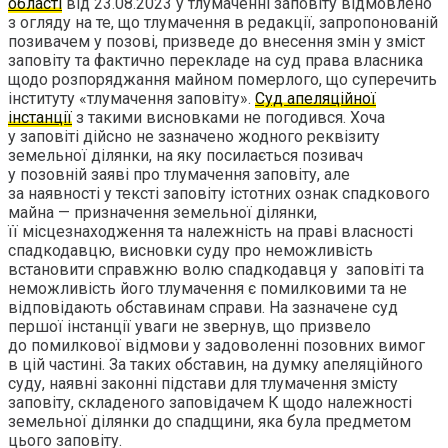
області
від 23.08.2023 у тлумаченні заповіту відмовлено
з огляду на те, що тлумачення в редакції, запропонованій
позивачем у позові, призведе до внесення змін у зміст
заповіту та фактично перекладе на суд права власника
щодо розпоряджання майном померлого, що суперечить
інституту «тлумачення заповіту».
Суд апеляційної
інстанції
з такими висновками не погодився. Хоча
у заповіті дійсно не зазначено жодного реквізиту
земельної ділянки, на яку посилається позивач
у позовній заяві про тлумачення заповіту, але
за наявності у тексті заповіту істотних ознак спадкового
майна — призначення земельної ділянки,
її місцезнаходження та належність на праві власності
спадкодавцю, висновки суду про неможливість
встановити справжню волю спадкодавця у заповіті та
неможливість його тлумачення є помилковими та не
відповідають обставинам справи. На зазначене суд
першої інстанції уваги не звернув, що призвело
до помилкової відмови у задоволенні позовних вимог
в цій частині. За таких обставин, на думку апеляційного
суду, наявні законні підстави для тлумачення змісту
заповіту, складеного заповідачем К щодо належності
земельної ділянки до спадщини, яка була предметом
цього заповіту.