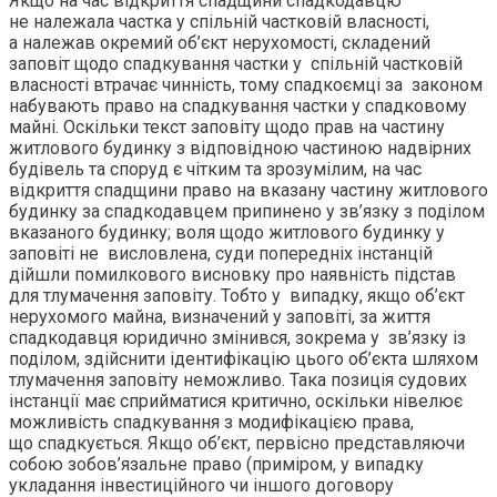
Якщо на час відкриття спадщини спадкодавцю
не належала частка у спільній частковій власності,
а належав окремий об’єкт нерухомості, складений
заповіт щодо спадкування частки у спільній частковій
власності втрачає чинність, тому спадкоємці за законом
набувають право на спадкування частки у спадковому
майні. Оскільки текст заповіту щодо прав на частину
житлового будинку з відповідною частиною надвірних
будівель та споруд є чітким та зрозумілим, на час
відкриття спадщини право на вказану частину житлового
будинку за спадкодавцем припинено у зв’язку з поділом
вказаного будинку; воля щодо житлового будинку у
заповіті не висловлена, суди попередніх інстанцій
дійшли помилкового висновку про наявність підстав
для тлумачення заповіту. Тобто у випадку, якщо об’єкт
нерухомого майна, визначений у заповіті, за життя
спадкодавця юридично змінився, зокрема у зв’язку із
поділом, здійснити ідентифікацію цього об’єкта шляхом
тлумачення заповіту неможливо. Така позиція судових
інстанції має сприйматися критично, оскільки нівелює
можливість спадкування з модифікацією права,
що спадкується. Якщо об’єкт, первісно представляючи
собою зобов’язальне право (приміром, у випадку
укладання інвестиційного чи іншого договору