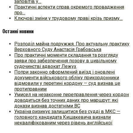
заповітів у…
Практичні аспекти справ окремого провадження
про…
Ключові зміни у трудовому праві крізь призму…
Останні новини
Розподіл майна подружжя. Про актуальну практику
Верховного Суду Анастасія Грабовська
Про практичні моменти складання та розгляду
заяви про забезпечення позову в цивільному
судочинстві адвокат Лежух
Попри законно оформлений виїзд і оновлені
документи військового обліку прикордонники
відмовили у перетині кордону — суд визнав це
протиправним
Умисел на незаконне переправлення через кордон
доводиться без точних даних про маршрут: які
докази визнав достатніми ВС
Україна ризикує залишитися без судді в МКС —
головного кандидата Кишакевича визнали
некваліфікованим через рівень англійської