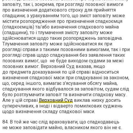
заповіту, так і, зокрема, при розгляді позовної вимоги
про визначення додаткового строку для прийняття
спадщини; з урахуванням того, що зміст заповіту може
містити розпорядження про призначення спадкоємця
(спадкоємців) та/або визначення спадкового майна
(спадщини), то і тлумачення змісту заповіту може
здійснюватися щодо таких розпоряджень заповідача.
Тлумачення заповіту може здійснюватися як при
розгляді справи з такими позовними вимогами, так і при
розгляді справ щодо спадкування без заявлення таких
позовних вимог, що не буде виходом судами за межі
позовних вимог. Верховний Суд вказав, якщо
до предмета доказування по цій справі відноситься
визначення спадкової маси при спадкуванні за законом,
що, серед іншого, вимагає з’ясування обсягу майна,
спадкування якого відбувалося за заповітом, судам слід
було розтлумачити заповіт та визначити спадкову масу.
Але у цій справі
Верховний Суд
виклав низку досить
суперечливих, а іноді і відверто помилкових суджень
щодо визначення складу спадкової маси.
84. В той же час слід враховувати, що спадкодавець
не може заповідати майно, власником якого він не є.