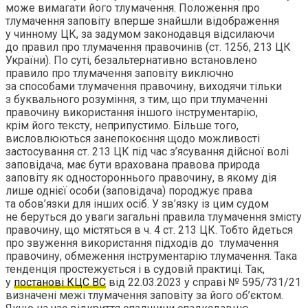
може вимагати його тлумачення. Положення про
тлумачення заповіту вперше знайшли відображення
у чинному ЦК, за задумом законодавця відсилаючи
до правил про тлумачення правочинів (ст. 1256, 213 ЦК
України). По суті, безальтернативно встановлено
правило про тлумачення заповіту виключно
за способами тлумачення правочину, виходячи тільки
з буквального розуміння, з тим, що при тлумаченні
правочину використання іншого інструментарію,
крім його тексту, неприпустимо. Більше того,
висловлюються занепокоєння щодо можливості
застосування ст. 213 ЦК під час з’ясування дійсної волі
заповідача, має бути врахована правова природа
заповіту як одностороннього правочину, в якому дія
лише однієї особи (заповідача) породжує права
та обов’язки для інших осіб. У зв’язку із цим судом
не беруться до уваги загальні правила тлумачення змісту
правочину, що містяться в ч. 4 ст. 213 ЦК. Тобто йдеться
про звуження використання підходів до тлумачення
правочину, обмеження інструментарію тлумачення. Така
тенденція простежується і в судовій практиці. Так,
у
постанові КЦС ВС
від 22.03.2023 у справі № 595/731/21
визначені межі тлумачення заповіту за його об’єктом.