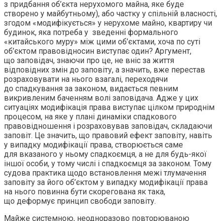
з придбання об’єкта нерухомого майна, яке буде
створено у майбутньому), або частку у спільній власності,
згодом «модифікується» у нерухоме майно, квартиру чи
будинок, яка потреба у зведенні формального
«китайського муру» між цими об’єктами, хоча по суті
об’єктом правовідносин виступає один? Аргумент,
що заповідач, знаючи про це, не вніс за життя
відповідних змін до заповіту, а значить, вже перестав
розраховувати на нього взагалі, переходячи
до спадкування за законом, видається певним
викривленим баченням волі заповідача. Адже у цих
ситуаціях модифікація права виступає цілком природнім
процесом, на яке у плані динаміки спадкового
правовідношення і розраховував заповідач, складаючи
заповіт. Це значить, що правовий ефект заповіту, навіть
у випадку модифікації права, створюється саме
для вказаного у ньому спадкоємця, а не для будь-якої
іншої особи, у тому числі і спадкоємця за законом. Тому
судова практика щодо встановлення межі тлумачення
заповіту за його об’єктом у випадку модифікації права
на нього повинна бути скорегована як така,
що деформує принцип свободи заповіту.
Майже системною, неодноразово повторюваною