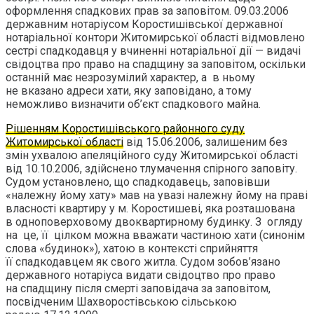
оформлення спадкових прав за заповітом. 09.03.2006
державним нотаріусом Коростишівської державної
нотаріальної контори Житомирської області відмовлено
сестрі спадкодавця у вчиненні нотаріальної дії — видачі
свідоцтва про право на спадщину за заповітом, оскільки
останній має незрозумілий характер, а в ньому
не вказано адреси хати, яку заповідано, а тому
неможливо визначити об’єкт спадкового майна.
Рішенням Коростишівського районного суду
Житомирської області
від 15.06.2006, залишеним без
змін ухвалою апеляційного суду Житомирської області
від 10.10.2006, здійснено тлумачення спірного заповіту.
Судом установлено, що спадкодавець, заповівши
«належну йому хату» мав на увазі належну йому на праві
власності квартиру у м. Коростишеві, яка розташована
в одноповерховому двоквартирному будинку. З огляду
на це, її цілком можна вважати частиною хати (синонім
слова «будинок»), хатою в контексті сприйняття
її спадкодавцем як свого житла. Судом зобов’язано
державного нотаріуса видати свідоцтво про право
на спадщину після смерті заповідача за заповітом,
посвідченим Шахворостівською сільською