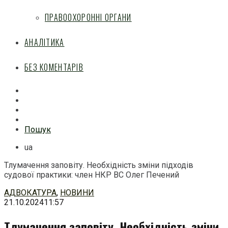
ПРАВООХОРОННІ ОРГАНИ
АНАЛІТИКА
БЕЗ КОМЕНТАРІВ
Facebook
Mail
Telegram
Feed
Пошук
ua
Тлумачення заповіту. Необхідність зміни підходів
судової практики: член НКР ВС Олег Печений
Перейти
АДВОКАТУРА
,
НОВИНИ
до
21.10.2024
11:57
змісту
Тлумачення заповіту. Необхідність зміни