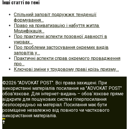
Інші статті по темі
Спільний заповіт подружжя: тенденції
формування…
Право на приватизацію і набуття житла.
Модифікація…
Про практичні аспекти позовної давності в
умовах…
Про проблеми застосування окремих видів
заповітів у…
Практичні аспекти справ окремого провадження
про…
Ключові зміни у трудовому праві крізь призму…
©2026 "ADVOKAT POST". Всі права захищені. При
використанні матеріалів посилання на "ADVOKAT POST"
обов'язкове. Для інтернет-видань – обов`язкове пряме
відкрите для пошукових систем гіперпосилання
безпосередньо на матеріал. Посилання має бути
розміщене незалежно від повного чи часткового
використання матеріалів.