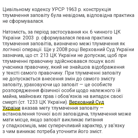
Цивільному кодексу УРСР 1963 р. конструкція
тлумачення заповіту була невідома, відповідна практика
не сформувалася.
Натомість, за період застосування кн. 6 чинного ЦК
України 2003 р. сформувалася певна практика
тлумачення заповітів, визначено межі тлумачення як
логічної операції. Ще у 2008 році Верховний Суд України
зазначив, що ст. 213 ЦК України не допускає, щоб при
тлумаченні правочину здійснювався пошук волі
учасника правочину, який не знайшов відображення
у тексті самого правочину. При тлумаченні заповіту
не допускається внесення змін до самого змісту
заповіту, ураховуючи що заповіт — це особисте
розпорядження фізичної особи щодо належного їй
майна, майнових прав і обов’язків на випадок своєї
смерті (ст. 1233 ЦК України).
Верховний Суд
України
вказав мету тлумачення заповіту —
встановлення точної волі заповідача, тлумачення може
мати місце, якщо заповіт викликає питання
у спадкоємців, має суперечливий характер, у зв’язку
з чим виникає потреба уточнити його зміст.