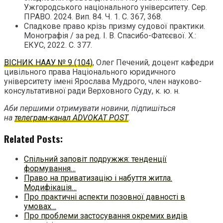
Ужгородського національного університету. Сер.
ПРАВО. 2024. Вип. 84. Ч. 1. С. 367, 368.
Спадкове право крізь призму судової практики.
Монографія / за ред. І. В. Спасибо-Фатєєвої. Х.:
ЕКУС, 2022. С. 377.
ВІСНИК НААУ № 9 (104)
, Олег Печений, доцент кафедри
цивільного права Національного юридичного
університету імені Ярослава Мудрого, член науково-
консультативної ради Верховного Суду, к. ю. н.
Аби першими отримувати новини, підпишіться
на
телеграм-канал ADVOKAT POST
.
Related Posts:
Спільний заповіт подружжя: тенденції
формування…
Право на приватизацію і набуття житла.
Модифікація…
Про практичні аспекти позовної давності в
умовах…
Про проблеми застосування окремих видів