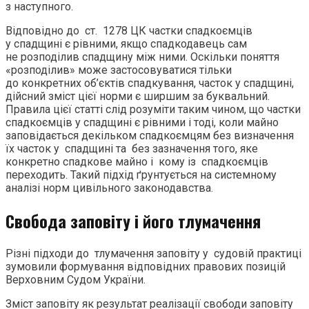
з наступного.
Відповідно до ст. 1278 ЦК частки спадкоємців
у спадщині є рівними, якщо спадкодавець сам
не розподілив спадщину між ними. Оскільки поняття
«розподілив» може застосовуватися тільки
до конкретних об’єктів спадкування, часток у спадщині,
дійсний зміст цієї норми є ширшим за буквальний.
Правила цієї статті слід розуміти таким чином, що частки
спадкоємців у спадщині є рівними і тоді, коли майно
заповідається декільком спадкоємцям без визначення
їх часток у спадщині та без зазначення того, яке
конкретно спадкове майно і кому із спадкоємців
переходить. Такий підхід ґрунтується на системному
аналізі норм цивільного законодавства.
Свобода заповіту і його тлумачення
Різні підходи до тлумачення заповіту у судовій практиці
зумовили формування відповідних правових позицій
Верховним Судом України.
Зміст заповіту як результат реалізації свободи заповіту