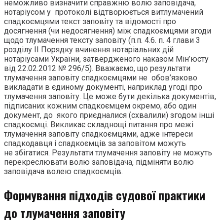
неможливо визначити справжню волю заповідача,
нотаріусом у протоколі відтворюється витлумачений
спадкоємцями текст заповіту та відомості про
досягнення (чи недосягнення) між спадкоємцями згоди
щодо тлумачення тексту заповіту (п.п. 4.6. п. 4 глави 3
розділу II Порядку вчинення нотаріальних дій
нотаріусами України, затвердженого наказом Мін’юсту
від 22.02.2012 № 296/5). Вважаємо, що результати
тлумачення заповіту спадкоємцями не обов’язково
викладати в єдиному документі, наприклад угоді про
тлумачення заповіту. Це може бути декілька документів,
підписаних кожним спадкоємцем окремо, або один
документ, до якого приєдналися (схвалили) згодом інші
спадкоємці. Викликає складнощі питання про межі
тлумачення заповіту спадкоємцями, адже інтереси
спадкодавця і спадкоємців за заповітом можуть
не збігатися. Результати тлумачення заповіту не можуть
перекреслювати волю заповідача, підміняти волю
заповідача волею спадкоємців.
Формування підходів судової практики
до тлумачення заповіту