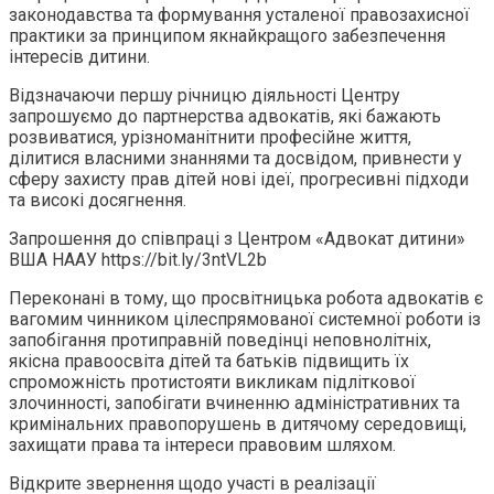
законодавства та формування усталеної правозахисної
практики за принципом якнайкращого забезпечення
інтересів дитини.
Відзначаючи першу річницю діяльності Центру
запрошуємо до партнерства адвокатів, які бажають
розвиватися, урізноманітнити професійне життя,
ділитися власними знаннями та досвідом, привнести у
сферу захисту прав дітей нові ідеї, прогресивні підходи
та високі досягнення.
Запрошення до співпраці з Центром «Адвокат дитини»
ВША НААУ https://bit.ly/3ntVL2b
Переконані в тому, що просвітницька робота адвокатів є
вагомим чинником цілеспрямованої системної роботи із
запобігання протиправній поведінці неповнолітніх,
якісна правоосвіта дітей та батьків підвищить їх
спроможність протистояти викликам підліткової
злочинності, запобігати вчиненню адміністративних та
кримінальних правопорушень в дитячому середовищі,
захищати права та інтереси правовим шляхом.
Відкрите звернення щодо участі в реалізації