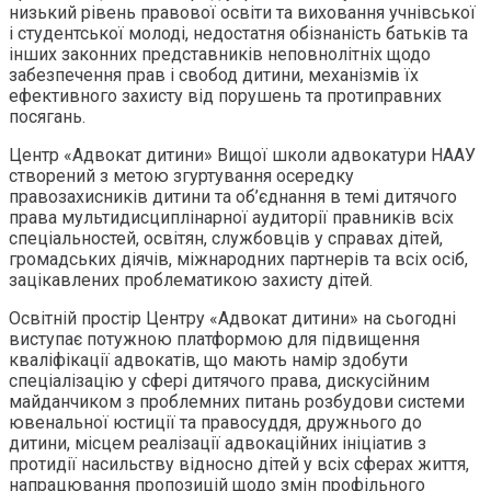
низький рівень правової освіти та виховання учнівської
і студентської молоді, недостатня обізнаність батьків та
інших законних представників неповнолітніх щодо
забезпечення прав і свобод дитини, механізмів їх
ефективного захисту від порушень та протиправних
посягань.
Центр «Адвокат дитини» Вищої школи адвокатури НААУ
створений з метою згуртування осередку
правозахисників дитини та об’єднання в темі дитячого
права мультидисциплінарної аудиторії правників всіх
спеціальностей, освітян, службовців у справах дітей,
громадських діячів, міжнародних партнерів та всіх осіб,
зацікавлених проблематикою захисту дітей.
Освітній простір Центру «Адвокат дитини» на сьогодні
виступає потужною платформою для підвищення
кваліфікації адвокатів, що мають намір здобути
спеціалізацію у сфері дитячого права, дискусійним
майданчиком з проблемних питань розбудови системи
ювенальної юстиції та правосуддя, дружнього до
дитини, місцем реалізації адвокаційних ініціатив з
протидії насильству відносно дітей у всіх сферах життя,
напрацювання пропозицій щодо змін профільного