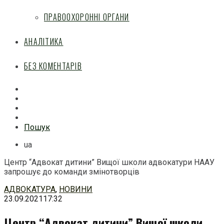
ПРАВООХОРОННІ ОРГАНИ
АНАЛІТИКА
БЕЗ КОМЕНТАРІВ
Facebook
Mail
Telegram
Feed
Пошук
ua
Центр “Адвокат дитини” Вищої школи адвокатури НААУ
запрошує до команди змінотворців
Перейти
АДВОКАТУРА
,
НОВИНИ
до
23.09.2021
17:32
змісту
Центр “Адвокат дитини” Вищої школи