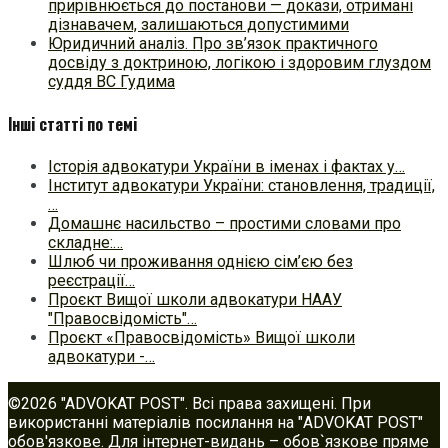
прирівнюється до постанови — докази, отримані
дізнавачем, залишаються допустимими
Юридичний аналіз. Про зв’язок практичного
досвіду з доктриною, логікою і здоровим глуздом
суддя ВС Гудима
Інші статті по темі
Історія адвокатури України в іменах і фактах у…
Інститут адвокатури України: становлення, традиції,
…
Домашнє насильство – простими словами про
складне:…
Шлюб чи проживання однією сім’єю без
реєстрації…
Проєкт Вищої школи адвокатури НААУ
"Правосвідомість"…
Проєкт «Правосвідомість» Вищої школи
адвокатури -…
©2026 "ADVOKAT POST". Всі права захищені. При
використанні матеріалів посилання на "ADVOKAT POST"
обов'язкове. Для інтернет-видань – обов`язкове пряме