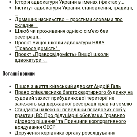
Історія адвокатури України в іменах і фактах у…
Інститут адвокатури України: становлення, традиції,
…
Домашнє насильство – простими словами про
складне:…
Шлюб чи проживання однією сім’єю без
реєстрації…
Проєкт Вищої школи адвокатури НААУ
"Правосвідомість"…
Проєкт «Правосвідомість» Вищої школи
адвокатури -…
Останні новини
Пішов з життя київський адвокат Андрій Галь
Право співвласника багатоквартирного будинку на
судовий захист прибудинкової території не
залежить від державної реєстрації прав на землю
Стандарти належної поведінки посадових осіб у
практиці ВC. Про фідуціарні обов’язки, “правило
ділового рішення” та Принципи корпоративного
врядування ОЕСР
Доручення керівника органу розслідування