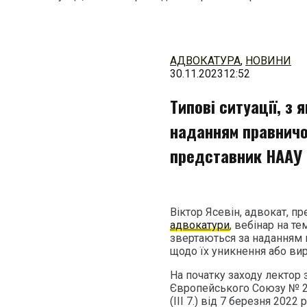
Перейти
до
змісту
АДВОКАТУРА
,
НОВИНИ
30.11.2023
12:52
Типові ситуації, з
наданням правничої
представник НААУ 
Віктор Ясевін, адвокат, п
адвокатури
, вебінар на те
звертаються за наданням 
щодо їх уникнення або ви
На початку заходу лектор
Європейського Союзу № 2
(ІІІ 7.) від 7 березня 202