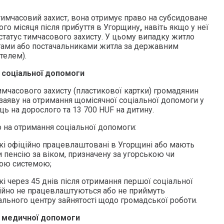
тимчасовий захист, вона отримує право на субсидоване
го місяця після прибуття в Угорщину
,
навіть якщо у неї
статус тимчасового захисту. У цьому випадку житло
тами або постачальниками житла за державним
телем).
 соціальної допомоги
имчасового захисту (пластикової картки) громадянин
заяву на отримання щомісячної соціальної допомоги у
яць на дорослого та 13 700 HUF на дитину.
 на отримання соціальної допомоги:
які офіційно працевлаштовані в Угорщині або мають
 пенсію за віком, призначену за угорською чи
ною системою;
кі через 45 днів після отримання першої соціальної
тійно не працевлаштуються або не приймуть
ального центру зайнятості щодо громадської роботи.
 медичної допомоги