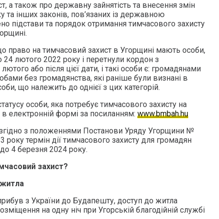
т, а також про державну зайнятість та внесення змін
ку та інших законів, пов’язаних із державною
ено підстави та порядок отримання тимчасового захисту
орщині.
що право на тимчасовий захист в Угорщині мають особи,
о 24 лютого 2022 року і перетнули кордон з
того або після цієї дати, і такі особи є: громадянами
обами без громадянства, які раніше були визнані в
оби, що належить до однієї з цих категорій.
статусу особи, яка потребує тимчасового захисту на
 в електронній формі за посиланням:
www.bmbah.hu
 згідно з положеннями Постанови Уряду Угорщини №
3 року термін дії тимчасового захисту для громадян
до 4 березня 2024 року.
имчасовий захист?
 житла
прибув з України до Будапешту, доступ до житла
зміщення на одну ніч при Угорській благодійній службі