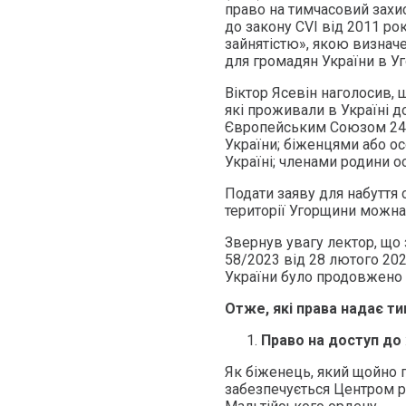
право на тимчасовий захис
до закону CVI від 2011 ро
зайнятістю», якою визнач
для громадян України в Уг
Віктор Ясевін наголосив, 
які проживали в Україні д
Європейським Союзом 24 лю
України; біженцями або ос
Україні; членами родини ос
Подати заяву для набуття 
території Угорщини можна
Звернув увагу лектор, що
58/2023 від 28 лютого 202
України було продовжено 
Отже, які права надає т
Право на доступ до
Як біженець, який щойно 
забезпечується Центром ро