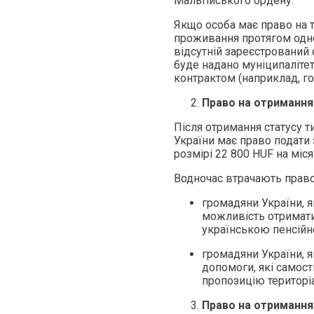
Мальтійського ордену.
Якщо особа має право на 
проживання протягом одно
відсутній зареєстрований 
буде надано муніципаліте
контрактом (наприклад, го
Право на отримання
Після отримання статусу т
України має право подати 
розмірі 22 800 HUF на міс
Водночас втрачають право
громадяни України, 
можливість отримати
українською пенсій
громадяни України, я
допомоги, які самос
пропозицію територі
Право на отримання