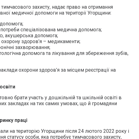
є тимчасового захисту, надає право на отримання
вної медичної допомоги на території Угорщини:
допомога;
і потреби спеціалізована медична допомога;
тю, акушерська допомога;
 охорону здоров’я – медикаменти;
хронічні захворювання;
ологічна допомога та лікування для збереження зубів,
аклади охорони здоров’я за місцем реєстрації на
освіти
вно брати участь у дошкільній та шкільній освіті в
их закладах на тих самих умовах, що й громадяни
ринку праці
їхали на територію Угорщини після 24 лютого 2022 року і
я статусу особи, яка потребує тимчасового захисту,