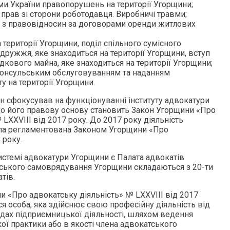
и України правопорушень на території Угорщини;
прав зі сторони роботодавця. Виробничі травми;
ь з правовідносин за договорами оренди житлових
території Угорщини, поділ спільного сумісного
дружжя, яке знаходиться на території Угорщини, вступ
кового майна, яке знаходиться на території Угорщини;
з консульським обслуговуванням та наданням
у на території Угорщини.
н сфокусував на функціонуванні інституту адвокатури
що його правову основу становить Закон Угорщини «Про
 LXXVIII від 2017 року. До 2017 року діяльність
ула регламентована Законом Угорщини «Про
 року.
стемі адвокатури Угорщини є Палата адвокатів
ського самоврядування Угорщини складаються з 20-ти
тів.
и «Про адвокатську діяльність» № LXXVIII від 2017
я особа, яка здійснює свою професійну діяльність від
садах підприємницької діяльності, шляхом ведення
ої практики або в якості члена адвокатського