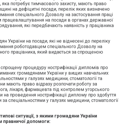
, яка потребує тимчасового захисту, мають право
щині на дефіцитні посади, перелік яких визначено
мання спеціального Дозволу на застосування праці
м працевлаштування на посади в органах державної
рядування, які передбачають наявність у працівника
 України на посади, які не віднесені до переліку
имання роботодавцем спеціального Дозволу на
много працівника, який видається за спрощеною
спрощену процедуру нострифікації дипломів про
триманих громадянами України у вищих навчальних
альностями у галузях медицини, стоматології та
їни мають право відразу розпочати роботу за
ога, лікаря, фармацевта під контролем угорського
ки на проведення нострифікації диплому про здобуття
и за спеціальностями у галузях медицини, стоматології
ипові ситуації, з якими громадяни України
м правничої допомоги: