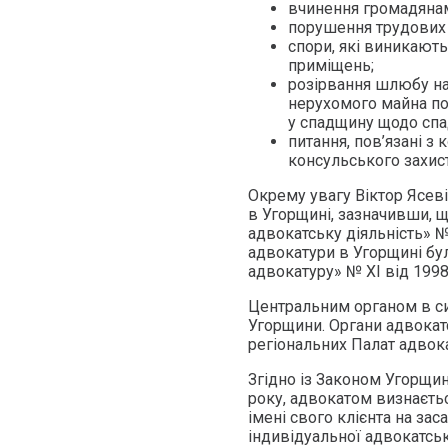
вчинення громадянам
порушення трудових 
спори, які виникают
приміщень;
розірвання шлюбу на 
нерухомого майна по
у спадщину щодо спад
питання, пов’язані 
консульського захист
Окрему увагу Віктор Ясеві
в Угорщині, зазначивши, 
адвокатську діяльність» №
адвокатури в Угорщині б
адвокатуру» № XI від 1998
Центральним органом в си
Угорщини. Органи адвокат
регіональних Палат адвока
Згідно із Законом Угорщин
року, адвокатом визнаєтьс
імені свого клієнта на за
індивідуальної адвокатськ