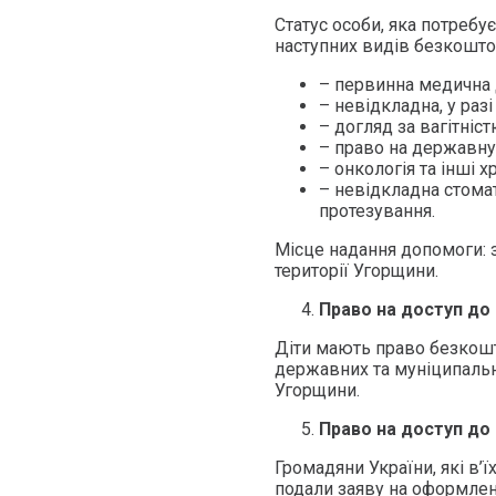
Статус особи, яка потребу
наступних видів безкошто
– первинна медична 
– невідкладна, у раз
– догляд за вагітніс
– право на державну
– онкологія та інші 
– невідкладна стомат
протезування.
Місце надання допомоги: з
території Угорщини.
Право на доступ до 
Діти мають право безкошто
державних та муніципальн
Угорщини.
Право на доступ до 
Громадяни України, які в’
подали заяву на оформленн