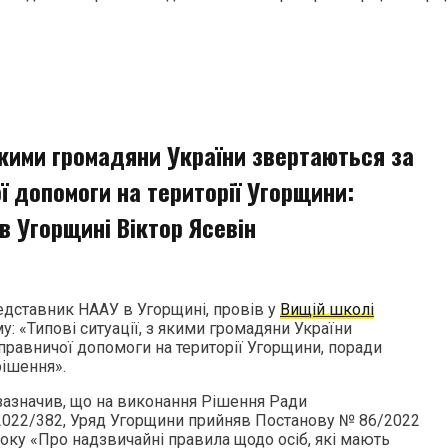
 якими громадяни України звертаються за
 допомоги на території Угорщини:
в Угорщині Віктор Ясевін
редставник НААУ в Угорщині, провів у
Вищій школі
му: «Типові ситуації, з якими громадяни України
правничої допомоги на території Угорщини, поради
рішення».
 зазначив, що на виконання Рішення Ради
022/382, Уряд Угорщини прийняв Постанову № 86/2022
2 року «Про надзвичайні правила щодо осіб, які мають