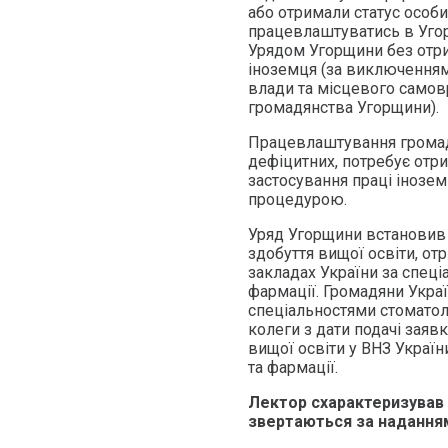
або отримали статус особи
працевлаштуватись в Угор
Урядом Угорщини без отри
іноземця (за виключення
влади та місцевого самов
громадянства Угорщини).
Працевлаштування громадян
дефіцитних, потребує отр
застосування праці інозе
процедурою.
Уряд Угорщини встановив 
здобуття вищої освіти, о
закладах України за спеці
фармації. Громадяни Укра
спеціальностями стоматол
колеги з дати подачі заяв
вищої освіти у ВНЗ Україн
та фармації.
Лектор схарактеризував т
звертаються за надання