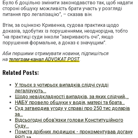
Було б доцільно змінити законодавство так, щоб надати
стороні обшуку можливість брати участь у розгляді
питання про легалізацію”, – сказав він.
Втім, за оцінкою Кривенка, судова практика щодо
доказів, здобутих із порушеннями, неоднорідна, тобто
“на практиці суди інколи “закривають очі”, якщо
порушення формальне, а доказ є значущим”.
Аби першими отримувати новини, підпишіться
на
телеграм-канал ADVOKAT POST
.
Related Posts:
У трьох з чотирьох випадків слідчі судді
легалізують…
Щодо невідкладності випадків, за яких слідчий,…
НАБУ провело обшуки у водія, матері та брата…
Суд затвердив угоду у справі про 250 тис доларів
за…
Відсьогодні обов'язки голови Конституційного
Суду…
Помста дрібних людишок - прокоментував догану
ВРП за…