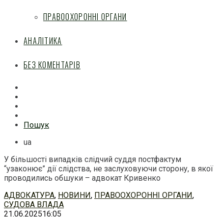
ПРАВООХОРОННІ ОРГАНИ
АНАЛІТИКА
БЕЗ КОМЕНТАРІВ
Facebook
Mail
Telegram
Feed
Пошук
ua
У більшості випадків слідчий суддя постфактум
“узаконює” дії слідства, не заслуховуючи сторону, в якої
проводились обшуки – адвокат Кривенко
Перейти
АДВОКАТУРА
,
НОВИНИ
,
ПРАВООХОРОННІ ОРГАНИ
,
до
СУДОВА ВЛАДА
змісту
21.06.2025
16:05