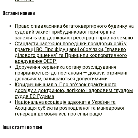
Останні новини
Право співвласника багатоквартирного будинку на
судовий захист прибудинкової території не
залежить від державної реєстрації прав на землю
Стандарти належної поведінки посадових осіб у
практиці ВC. Про фідуціарні обов’язки, “правило
ділового рішення” та Принципи корпоративного
врядування ОЕСР
Доручення керівника органу розслідування
прирівнюється до постанови — докази, отримані
дізнавачем, залишаються допустимими
Юридичний аналіз. Про зв’язок практичного
досвіду з доктриною, логікою і здоровим глуздом
суддя ВС Гудима
Національна асоціація адвокатів України та
Асоціація суб’єктів розподіленої та маневрової
генерації домовились про співпрацю
Інші статті по темі