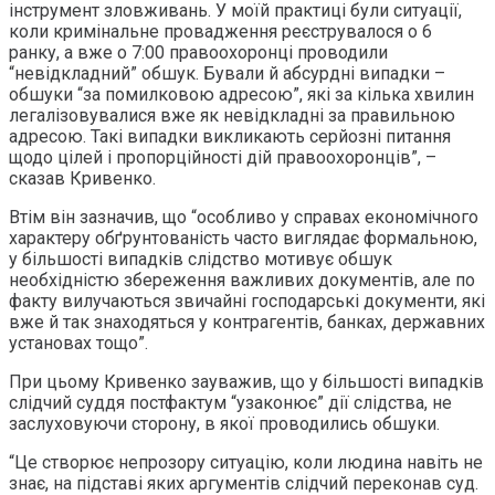
інструмент зловживань. У моїй практиці були ситуації,
коли кримінальне провадження реєструвалося о 6
ранку, а вже о 7:00 правоохоронці проводили
“невідкладний” обшук. Бували й абсурдні випадки –
обшуки “за помилковою адресою”, які за кілька хвилин
легалізовувалися вже як невідкладні за правильною
адресою. Такі випадки викликають серйозні питання
щодо цілей і пропорційності дій правоохоронців”, –
сказав Кривенко.
Втім він зазначив, що “особливо у справах економічного
характеру обґрунтованість часто виглядає формальною,
у більшості випадків слідство мотивує обшук
необхідністю збереження важливих документів, але по
факту вилучаються звичайні господарські документи, які
вже й так знаходяться у контрагентів, банках, державних
установах тощо”.
При цьому Кривенко зауважив, що у більшості випадків
слідчий суддя постфактум “узаконює” дії слідства, не
заслуховуючи сторону, в якої проводились обшуки.
“Це створює непрозору ситуацію, коли людина навіть не
знає, на підставі яких аргументів слідчий переконав суд.