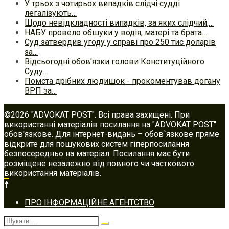
У трьох з чотирьох випадків слідчі судді
легалізують…
Щодо невідкладності випадків, за яких слідчий,…
НАБУ провело обшуки у водія, матері та брата…
Суд затвердив угоду у справі про 250 тис доларів
за…
Відсьогодні обов'язки голови Конституційного
Суду…
Помста дрібних людишок - прокоментував догану
ВРП за…
©2026 "ADVOKAT POST". Всі права захищені. При
використанні матеріалів посилання на "ADVOKAT POST"
обов'язкове. Для інтернет-видань – обов`язкове пряме
відкрите для пошукових систем гіперпосилання
безпосередньо на матеріал. Посилання має бути
розміщене незалежно від повного чи часткового
використання матеріалів.
Footer
ПРО ІНФОРМАЦІЙНЕ АГЕНТСТВО
navigation
Шукати: