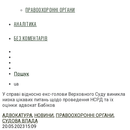
ПРАВООХОРОННІ ОРГАНИ
АНАЛІТИКА
БЕЗ КОМЕНТАРІВ
Facebook
Mail
Telegram
Feed
Пошук
ua
У справі відносно екс-голови Верховного Суду виникла
низка цікавих питань щодо проведення НСРД та їх
оцінки: адвокат Бабіков
Перейти
АДВОКАТУРА
,
НОВИНИ
,
ПРАВООХОРОННІ ОРГАНИ
,
до
СУДОВА ВЛАДА
змісту
20.05.2023
15:09