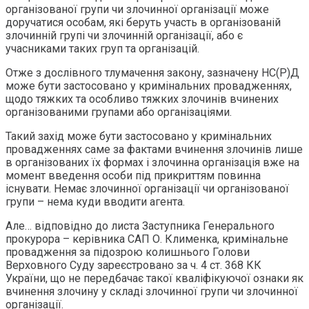
організованої групи чи злочинної організації може
доручатися особам, які беруть участь в організованій
злочинній групі чи злочинній організації, або є
учасниками таких груп та організацій.
Отже з дослівного тлумачення закону, зазначену НС(Р)Д
може бути застосовано у кримінальних провадженнях,
щодо тяжких та особливо тяжких злочинів вчинених
організованими групами або організаціями.
Такий захід може бути застосовано у кримінальних
провадженнях саме за фактами вчинення злочинів лише
в організованих їх формах і злочинна організація вже на
момент введення особи під прикриттям повинна
існувати. Немає злочинної організації чи організованої
групи – нема куди вводити агента.
Але… відповідно до листа Заступника Генерального
прокурора – керівника САП О. Клименка, кримінальне
провадження за підозрою колишнього Голови
Верховного Суду зареєстровано за ч. 4 ст. 368 КК
України, що не передбачає такої кваліфікуючої ознаки як
вчинення злочину у складі злочинної групи чи злочинної
організації.