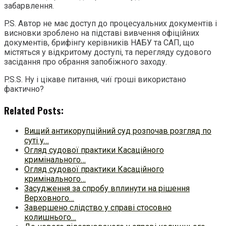
забарвлення.
P.S. Автор не має доступ до процесуальних документів і
висновки зроблено на підставі вивчення офіційних
документів, брифінгу керівників НАБУ та САП, що
містяться у відкритому доступі, та перегляду судового
засідання про обрання запобіжного заходу.
P.S.S. Ну і цікаве питання, чиї гроші використано
фактично?
Related Posts:
Вищий антикорупційний суд розпочав розгляд по
суті у…
Огляд судової практики Касаційного
кримінального…
Огляд судової практики Касаційного
кримінального…
Засудження за спробу вплинути на рішення
Верховного…
Завершено слідство у справі стосовно
колишнього…