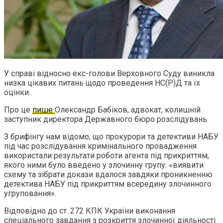
У справі відносно екс-голови Верховного Суду виникла
низка цікавих питань щодо проведення НС(Р)Д та їх
оцінки.
Про це
пише
Олександр Бабіков, адвокат, колишній
заступник директора Державного бюро розслідувань.
З брифінгу нам відомо, що прокурори та детективи НАБУ
під час розслідування кримінального провадження
використали результати роботи агента під прикриттям,
якого ними було введено у злочинну групу: «виявити
схему та зібрати докази вдалося завдяки проникненню
детектива НАБУ під прикриттям всередину злочинного
угруповання».
Відповідно до ст. 272 КПК України виконання
спеціального завдання з розкриття злочинної діяльності