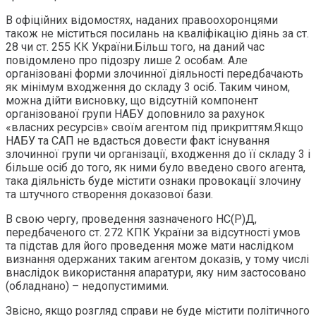
В офіційних відомостях, наданих правоохоронцями
також не міститься посилань на кваліфікацію діянь за ст.
28 чи ст. 255 КК України.Більш того, на даний час
повідомлено про підозру лише 2 особам. Але
організовані форми злочинної діяльності передбачають
як мінімум входження до складу 3 осіб. Таким чином,
можна дійти висновку, що відсутній компонент
організованої групи НАБУ доповнило за рахунок
«власних ресурсів» своїм агентом під прикриттям.Якщо
НАБУ та САП не вдасться довести факт існування
злочинної групи чи організації, входження до її складу 3 і
більше осіб до того, як ними було введено свого агента,
така діяльність буде містити ознаки провокації злочину
та штучного створення доказової бази.
В свою чергу, проведення зазначеного НС(Р)Д,
передбаченого ст. 272 КПК України за відсутності умов
та підстав для його проведення може мати наслідком
визнання одержаних таким агентом доказів, у тому числі
внаслідок використання апаратури, яку ним застосовано
(обладнано) – недопустимими.
Звісно, якщо розгляд справи не буде містити політичного