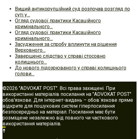
Вищий антикорупційний суд розпочав розгляд по
суті у…
Огляд судової практики Касаційного
кримінального…
Огляд судової практики Касаційного
кримінального…
Засудження за спробу вплинути на рішення
Верховного…
Завершено слідство у справі стосовно
колишнього…
До нового підозрюваного у справі колишнього
голови…
©2026 "ADVOKAT POST". Всі права захищені. При
використанні матеріалів посилання на "ADVOKAT POST"
обов'язкове. Для інтернет-видань – обов`язкове пряме
відкрите для пошукових систем гіперпосилання
безпосередньо на матеріал. Посилання має бути
розміщене незалежно від повного чи часткового
використання матеріалів.