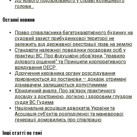
До нового підозрюваного у справі колишнього
голови…
Останні новини
Право співвласника багатоквартирного будинку на
судовий захист прибудинкової території не
залежить від державної реєстрації прав на землю
Стандарти належної поведінки посадових осіб у
практиці ВC. Про фідуціарні обов’язки, “правило
ділового рішення” та Принципи корпоративного
врядування ОЕСР
Доручення керівника органу розслідування
прирівнюється до постанови — докази, отримані
дізнавачем, залишаються допустимими
Юридичний аналіз. Про зв’язок практичного
досвіду з доктриною, логікою і здоровим глуздом
суддя ВС Гудима
Національна асоціація адвокатів України та
Асоціація суб’єктів розподіленої та маневрової
генерації домовились про співпрацю
Інші статті по темі