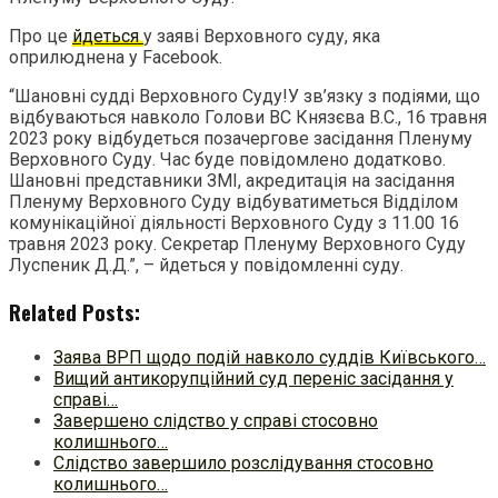
Про це
йдеться
у заяві Верховного суду, яка
оприлюднена у Facebook.
“Шановні судді Верховного Суду!У зв’язку з подіями, що
відбуваються навколо Голови ВС Князєва В.С., 16 травня
2023 року відбудеться позачергове засідання Пленуму
Верховного Суду. Час буде повідомлено додатково.
Шановні представники ЗМІ, акредитація на засідання
Пленуму Верховного Суду відбуватиметься Відділом
комунікаційної діяльності Верховного Суду з 11.00 16
травня 2023 року. Секретар Пленуму Верховного Суду
Луспеник Д.Д.”, – йдеться у повідомленні суду.
Related Posts:
Заява ВРП щодо подій навколо суддів Київського…
Вищий антикорупційний суд переніс засідання у
справі…
Завершено слідство у справі стосовно
колишнього…
Слідство завершило розслідування стосовно
колишнього…