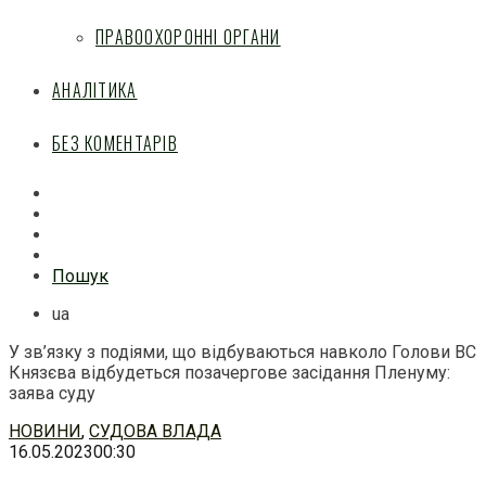
ПРАВООХОРОННІ ОРГАНИ
АНАЛІТИКА
БЕЗ КОМЕНТАРІВ
Facebook
Mail
Telegram
Feed
Пошук
ua
У зв’язку з подіями, що відбуваються навколо Голови ВС
Князєва відбудеться позачергове засідання Пленуму:
заява суду
Перейти
НОВИНИ
,
СУДОВА ВЛАДА
до
16.05.2023
00:30
змісту