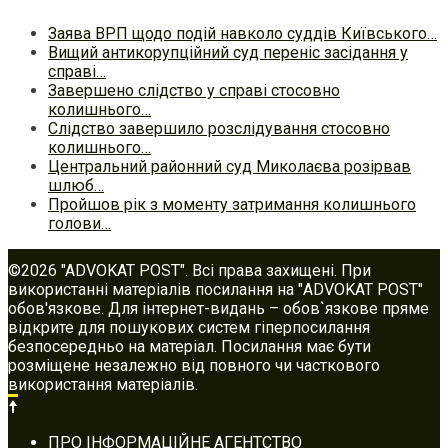
Заява ВРП щодо подій навколо суддів Київського…
Вищий антикорупційний суд переніс засідання у
справі…
Завершено слідство у справі стосовно
колишнього…
Слідство завершило розслідування стосовно
колишнього…
Центральний районний суд Миколаєва розірвав
шлюб…
Пройшов рік з моменту затримання колишнього
голови…
©2026 "ADVOKAT POST". Всі права захищені. При
використанні матеріалів посилання на "ADVOKAT POST"
обов'язкове. Для інтернет-видань – обов`язкове пряме
відкрите для пошукових систем гіперпосилання
безпосередньо на матеріал. Посилання має бути
розміщене незалежно від повного чи часткового
використання матеріалів.
Footer
ПРО ІНФОРМАЦІЙНЕ АГЕНТСТВО