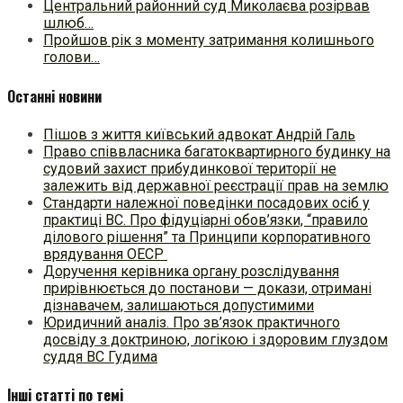
Центральний районний суд Миколаєва розірвав
шлюб…
Пройшов рік з моменту затримання колишнього
голови…
Останні новини
Пішов з життя київський адвокат Андрій Галь
Право співвласника багатоквартирного будинку на
судовий захист прибудинкової території не
залежить від державної реєстрації прав на землю
Стандарти належної поведінки посадових осіб у
практиці ВC. Про фідуціарні обов’язки, “правило
ділового рішення” та Принципи корпоративного
врядування ОЕСР
Доручення керівника органу розслідування
прирівнюється до постанови — докази, отримані
дізнавачем, залишаються допустимими
Юридичний аналіз. Про зв’язок практичного
досвіду з доктриною, логікою і здоровим глуздом
суддя ВС Гудима
Інші статті по темі