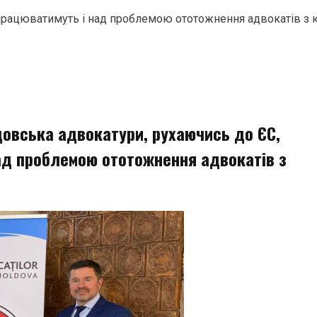
 працюватимуть і над проблемою ототожнення адвокатів з 
довська адвокатури, рухаючись до ЄС,
ад проблемою ототожнення адвокатів з