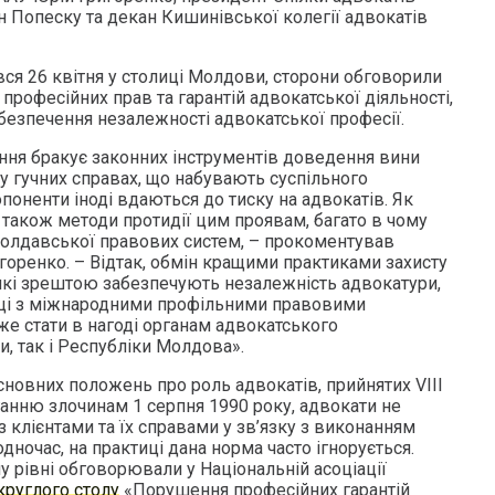
 Попеску та декан Кишинівської колегії адвокатів
увся 26 квітня у столиці Молдови, сторони обговорили
професійних прав та гарантій адвокатської діяльності,
безпечення незалежності адвокатської професії.
ння бракує законних інструментів доведення вини
у гучних справах, що набувають суспільного
опоненти іноді вдаються до тиску на адвокатів. Як
 також методи протидії цим проявам, багато в чому
 молдавської правових систем, – прокоментував
игоренко. – Відтак, обмін кращими практиками захисту
які зрештою забезпечують незалежність адвокатури,
аці з міжнародними профільними правовими
же стати в нагоді органам адвокатського
, так і Республіки Молдова».
Основних положень про роль адвокатів, прийнятих VIII
анню злочинам 1 серпня 1990 року, адвокати не
з клієнтами та їх справами у зв’язку з виконанням
дночас, на практиці дана норма часто ігнорується.
 рівні обговорювали у Національній асоціації
круглого столу
«Порушення професійних гарантій