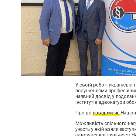
У своїй роботі українські
порушеннями професійних 
наявний досвід у подолан
інститутів адвокатури обох
Про це
повідомляє
Націон
Можливість спільного нап
участь у якій взяли заступ
адвокатської діяльності Н