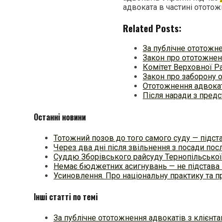
адвоката в частині ототож
Related Posts:
За публічне ототожне
Закон про ототожненн
Комітет Верховної Р
Закон про заборону 
Ототожнення адвокат
Після наради з пре
Останні новини
Тотожний позов до того самого суду — підстав
Через два дні після звільнення з посади п
Суддю Зборівського райсуду Тернопільської
Немає бюджетних асигнувань — не підстава 
Усиновлення. Про національну практику та
Інші статті по темі
За публічне ототожнення адвокатів з клієнт