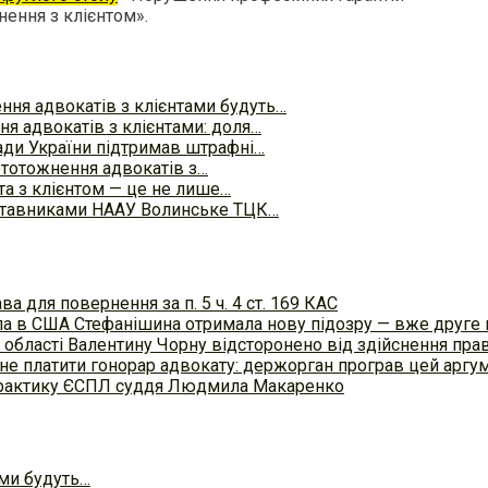
нення з клієнтом».
ння адвокатів з клієнтами будуть…
я адвокатів з клієнтами: доля…
ади України підтримав штрафні…
ототожнення адвокатів з…
а з клієнтом — це не лише…
дставниками НААУ Волинське ТЦК…
а для повернення за п. 5 ч. 4 ст. 169 КАС
осла в США Стефанішина отримала нову підозру — вже друге
 області Валентину Чорну відсторонено від здійснення пра
не платити гонорар адвокату: держорган програв цей аргум
 практику ЄСПЛ суддя Людмила Макаренко
ами будуть…