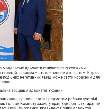
 та молдавські адвокати стикаються із схожими
гарантій, зокрема – ототожненням з клієнтом. Відтак,
ні подібних негативних явищ може стати корисним для
 країн.
альна асоціація адвокатів України.
рацювання рішень стала предметом робочої зустрічі,
ник Голови Комітету захисту прав адвокатів та гарантій
ААУ Юрій Григоренко, президент Спілки адвокатів