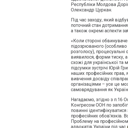
Республіки Молдова Дорін
Олександр Цуркан.
Під час заходу, який відб
поточний стан дотримання 
а також окремі аспекти за
«Коли стороні обвинуваче
підозрюваного (особливо 
розголосу), процесуальні 
виявилося, форми тиску, а
схожі для української та
підсумки зустрічі Юрій Гр
наших професійних прав, 
вивчення досвіду співпр
організаціями – усе це мо
самоврядування як України
Нагадаємо, згідно з п.16 
Конгресом ООН по запобіг
повинні ідентифікуватися 
професійних обов’язків. Во
Проблему на професійному
адвокатів України під час