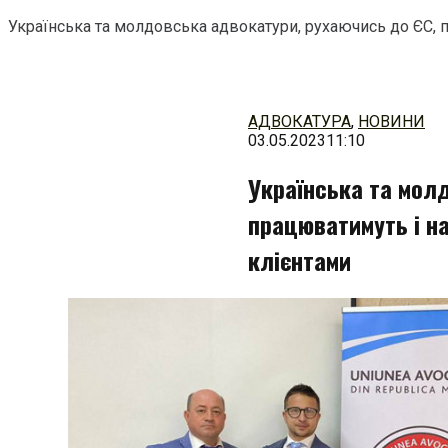
Українська та молдовська адвокатури, рухаючись до ЄС,
Перейти
до
змісту
АДВОКАТУРА
,
НОВИНИ
03.05.2023
11:10
Українська та мол
працюватимуть і н
клієнтами