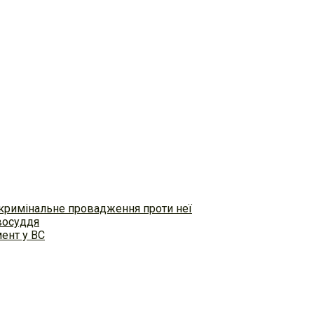
 кримінальне провадження проти неї
восуддя
ент у ВС