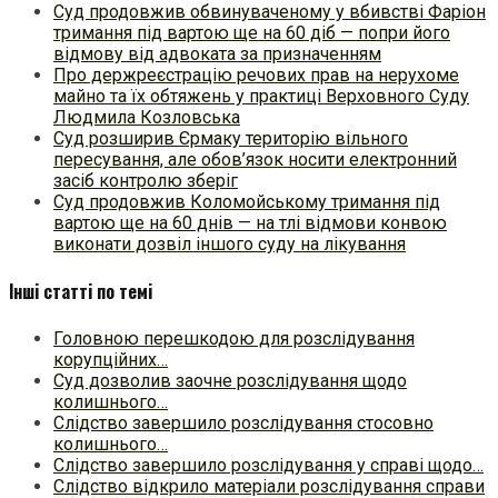
Суд продовжив обвинуваченому у вбивстві Фаріон
тримання під вартою ще на 60 діб — попри його
відмову від адвоката за призначенням
Про держреєстрацію речових прав на нерухоме
майно та їх обтяжень у практиці Верховного Суду
Людмила Козловська
Суд розширив Єрмаку територію вільного
пересування, але обов’язок носити електронний
засіб контролю зберіг
Суд продовжив Коломойському тримання під
вартою ще на 60 днів — на тлі відмови конвою
виконати дозвіл іншого суду на лікування
Інші статті по темі
Головною перешкодою для розслідування
корупційних…
Суд дозволив заочне розслідування щодо
колишнього…
Слідство завершило розслідування стосовно
колишнього…
Слідство завершило розслідування у справі щодо…
Слідство відкрило матеріали розслідування справи