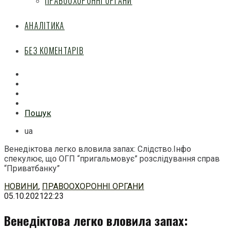
ПРАВООХОРОННІ ОРГАНИ
АНАЛІТИКА
БЕЗ КОМЕНТАРІВ
Facebook
Mail
Telegram
Feed
Пошук
ua
Венедіктова легко вловила запах: Слідство.Інфо
спекулює, що ОГП “пригальмовує” розслідування справ
“Приватбанку”
Перейти
НОВИНИ
,
ПРАВООХОРОННІ ОРГАНИ
до
05.10.2021
22:23
змісту
Венедіктова легко вловила запах: