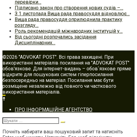
перевірки…
Підписано закон про створення нових судів –…
З 1 листопада Вища рада правосуддя відновлює…
Вища рада правосуддя оприлюднила практику
розгляду…
Роль рекомендацій міжнародних інституцій у…
Від сьогодні розпочались засідання
Дисциплінарних…
©2026 "ADVOKAT POST". Всі права захищені. При
використанні матеріалів посилання на "ADVOKAT POST"
обов'язкове. Для інтернет-видань – обов`язкове пряме
відкрите для пошукових систем гіперпосилання
безпосередньо на матеріал. Посилання має бути
розміщене незалежно від повного чи часткового
використання матеріалів.
Footer
ПРО ІНФОРМАЦІЙНЕ АГЕНТСТВО
navigation
Шукати:
Почніть набирати ваш пошуковий запит та натисніть