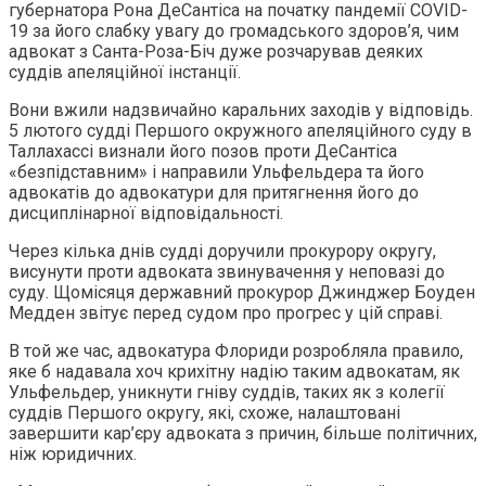
губернатора Рона ДеСантіса на початку пандемії COVID-
19 за його слабку увагу до громадського здоров’я, чим
адвокат з Санта-Роза-Біч дуже розчарував деяких
суддів апеляційної інстанції.
Вони вжили надзвичайно каральних заходів у відповідь.
5 лютого судді Першого окружного апеляційного суду в
Таллахассі визнали його позов проти ДеСантіса
«безпідставним» і направили Ульфельдера та його
адвокатів до адвокатури для притягнення його до
дисциплінарної відповідальності.
Через кілька днів судді доручили прокурору округу,
висунути проти адвоката звинувачення у неповазі до
суду. Щомісяця державний прокурор Джинджер Боуден
Медден звітує перед судом про прогрес у цій справі.
В той же час, адвокатура Флориди розробляла правило,
яке б надавала хоч крихітну надію таким адвокатам, як
Ульфельдер, уникнути гніву суддів, таких як з колегії
суддів Першого округу, які, схоже, налаштовані
завершити кар’єру адвоката з причин, більше політичних,
ніж юридичних.