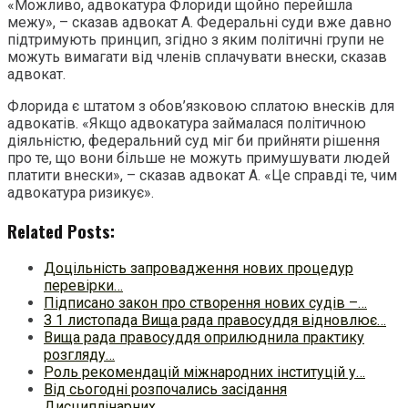
«Можливо, адвокатура Флориди щойно перейшла
межу», – сказав адвокат А. Федеральні суди вже давно
підтримують принцип, згідно з яким політичні групи не
можуть вимагати від членів сплачувати внески, сказав
адвокат.
Флорида є штатом з обов’язковою сплатою внесків для
адвокатів. «Якщо адвокатура займалася політичною
діяльністю, федеральний суд міг би прийняти рішення
про те, що вони більше не можуть примушувати людей
платити внески», – сказав адвокат А. «Це справді те, чим
адвокатура ризикує».
Related Posts:
Доцільність запровадження нових процедур
перевірки…
Підписано закон про створення нових судів –…
З 1 листопада Вища рада правосуддя відновлює…
Вища рада правосуддя оприлюднила практику
розгляду…
Роль рекомендацій міжнародних інституцій у…
Від сьогодні розпочались засідання
Дисциплінарних…