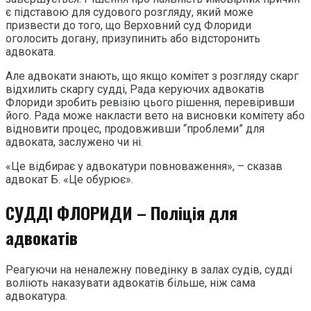
є підставою для судового розгляду, який може
призвести до того, що Верховний суд Флориди
оголосить догану, призупинить або відсторонить
адвоката.
Але адвокати знають, що якщо комітет з розгляду скарг
відхилить скаргу судді, Рада керуючих адвокатів
Флориди зробить ревізію цього рішення, перевіривши
його. Рада може накласти вето на висновки комітету або
відновити процес, продовживши “проблеми” для
адвоката, заслужено чи ні.
«Це відбирає у адвокатури повноваження», – сказав
адвокат Б. «Це обурює».
СУДДІ ФЛОРИДИ – Поліція для
адвокатів
Реагуючи на неналежну поведінку в залах судів, судді
воліють наказувати адвокатів більше, ніж сама
адвокатура.