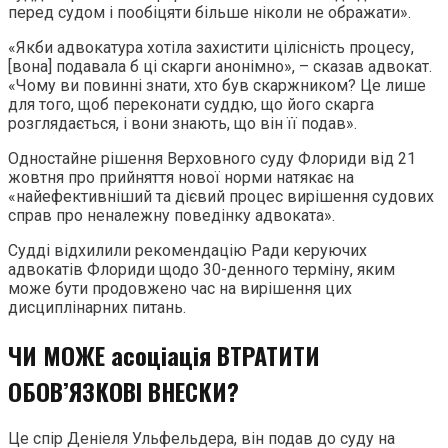
перед судом і пообіцяти більше ніколи не ображати».
«Якби адвокатура хотіла захистити цілісність процесу,
[вона] подавала б ці скарги анонімно», – сказав адвокат.
«Чому ви повинні знати, хто був скаржником? Це лише
для того, щоб переконати суддю, що його скарга
розглядається, і вони знають, що він її подав».
Одностайне рішення Верховного суду Флориди від 21
жовтня про прийняття нової норми натякає на
«найефективніший та дієвий процес вирішення судових
справ про неналежну поведінку адвоката».
Судді відхилили рекомендацію Ради керуючих
адвокатів Флориди щодо 30-денного терміну, яким
може бути продовжено час на вирішення цих
дисциплінарних питань.
ЧИ МОЖЕ асоціація ВТРАТИТИ
ОБОВ’ЯЗКОВІ ВНЕСКИ?
Це спір Деніеля Ульфельдера, він подав до суду на