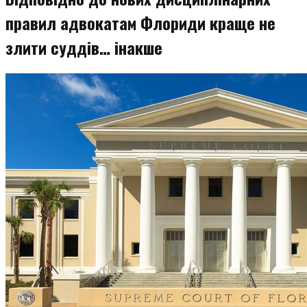
правил адвокатам Флориди краще не
злити суддів… інакше