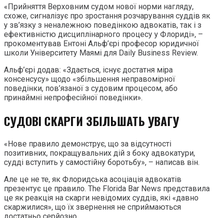
«Прийняття Верховним судом нової норми нагляду,
схоже, сигналізує про зростання розчарування суддів як
у зв’язку з неналежною поведінкою адвокатів, так і з
ефективністю дисциплінарного процесу у Флориді», –
прокоментував Ентоні Альф’єрі професор юридичної
школи Університету Маямі для Daily Business Review.
Альф’єрі додав: «Здається, існує достатня міра
консенсусу» щодо «збільшення неправомірної
поведінки, пов’язаної з судовим процесом, або
принаймні непрофесійної поведінки».
СУДОВІ СКАРГИ ЗБІЛЬШАТЬ УВАГУ
«Нове правило демонструє, що за відсутності
позитивних, покращувальних дій з боку адвокатури,
судді вступить у самостійну боротьбу», – написав він.
Але це не те, як Флоридська асоціація адвокатів
презентує це правило. The Florida Bar News представила
це як реакція на скарги невідомих суддів, які «давно
скаржилися», що їх звернення не сприймаються
достатньо серйозно.