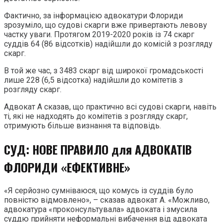
Фактично, за інформацією адвокатури Флориди
зрозуміло, що судові скарги вже привертають левову
частку уваги. Протягом 2019-2020 років із 74 скарг
суддів 64 (86 відсотків) надійшли до комісій з розгляду
скарг.
В той же час, з 3483 скарг від широкої громадськості
лише 228 (6,5 відсотка) надійшли до комітетів з
розгляду скарг.
Адвокат А сказав, що практично всі судові скарги, навіть
ті, які не надходять до комітетів з розгляду скарг,
отримують більше визнання та відповідь.
СУД: НОВЕ ПРАВИЛО для АДВОКАТІВ
ФЛОРИДИ «ЕФЕКТИВНЕ»
«Я серйозно сумніваюся, що комусь із суддів було
повністю відмовлено», – сказав адвокат А. «Можливо,
адвокатура «проконсультувала» адвоката і змусила
суддю прийняти неформальні вибачення від адвоката