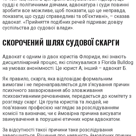
судді є політичними діячами, адвокатура і суди повинні
зробити все можливе, щоб показати, що це неправда,
показати, що судді справедливі та об’єктивні», – сказав
адвокат. «Прийняття подібних речей підриває довіру
суспільства до судової влади».
СКОРОЧЕНИЙ ШЛЯХ СУДОВОЇ СКАРГИ
Адвокат є одним із двох юристів Флориди, які знають
дисциплінарний процес, які спілкувалися з Florida Bulldog
на умовах анонімності. Це юрист А; інший – адвокат Б.
Як правило, скарга, яка відповідає формальним
вимогам і не перенаправляється для з’ясування причин
психічного захворювання або зловживання
психоактивними речовинами, передається до комітету з
розгляду скарг. Ця група юристів та людей, не
пов’язаних професією наглядає за розслідуванням
комісії та визначає, чи є ймовірна причина висувати
звинувачення в порушені етичних норм адвокатом.
За відсутності такої причини таке розслідування
завершується. Рішення про наявність ймовірних причин