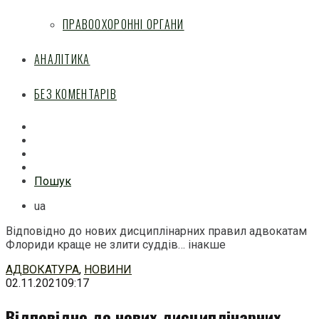
ПРАВООХОРОННІ ОРГАНИ
АНАЛІТИКА
БЕЗ КОМЕНТАРІВ
Facebook
Mail
Telegram
Feed
Пошук
ua
Відповідно до нових дисциплінарних правил адвокатам
Флориди краще не злити суддів… інакше
Перейти
АДВОКАТУРА
,
НОВИНИ
до
02.11.2021
09:17
змісту
Відповідно до нових дисциплінарних