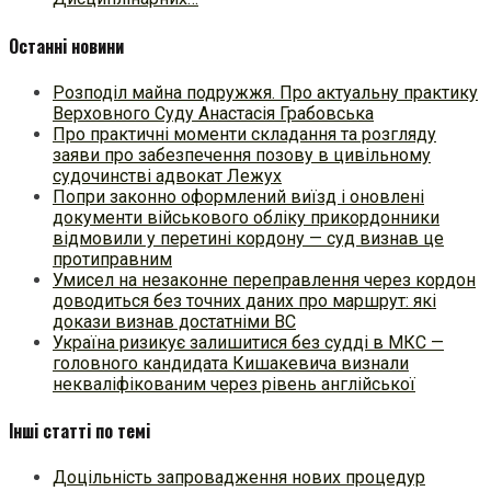
Останні новини
Розподіл майна подружжя. Про актуальну практику
Верховного Суду Анастасія Грабовська
Про практичні моменти складання та розгляду
заяви про забезпечення позову в цивільному
судочинстві адвокат Лежух
Попри законно оформлений виїзд і оновлені
документи військового обліку прикордонники
відмовили у перетині кордону — суд визнав це
протиправним
Умисел на незаконне переправлення через кордон
доводиться без точних даних про маршрут: які
докази визнав достатніми ВС
Україна ризикує залишитися без судді в МКС —
головного кандидата Кишакевича визнали
некваліфікованим через рівень англійської
Інші статті по темі
Доцільність запровадження нових процедур