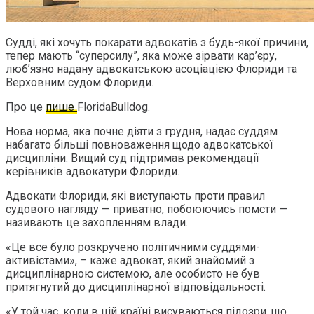
Судді, які хочуть покарати адвокатів з будь-якої причини,
тепер мають “суперсилу”, яка може зірвати кар’єру,
люб’язно надану адвокатською асоціацією Флориди та
Верховним судом Флориди.
Про це
пише
FloridaBulldog.
Нова норма, яка почне діяти з грудня, надає суддям
набагато більші повноваження щодо адвокатської
дисципліни. Вищий суд підтримав рекомендації
керівників адвокатури Флориди.
Адвокати Флориди, які виступають проти правил
судового нагляду — приватно, побоюючись помсти —
називають це захопленням влади.
«Це все було розкручено політичними суддями-
активістами», – каже адвокат, який знайомий з
дисциплінарною системою, але особисто не був
притягнутий до дисциплінарної відповідальності.
«У той час, коли в цій країні висуваються підозри, що