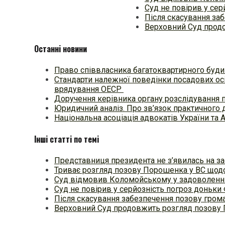
Суд не повірив у сер
Після скасування за
Верховний Суд прод
Останні новини
Право співвласника багатоквартирного будин
Стандарти належної поведінки посадових осі
врядування ОЕСР
Доручення керівника органу розслідування 
Юридичний аналіз. Про зв’язок практичного 
Національна асоціація адвокатів України та 
Інші статті по темі
Представниця президента не з’явилась на з
Триває розгляд позову Порошенка у ВС щод
Суд відмовив Коломойському у задоволенні
Суд не повірив у серйозність погроз доньки
Після скасування забезпечення позову гром
Верховний Суд продовжить розгляд позову