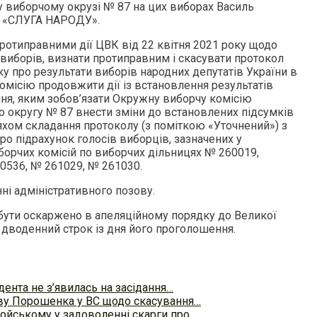
 виборчому окрузі № 87 на цих виборах Василь
ія «СЛУГА НАРОДУ».
ротиправними дії ЦВК від 22 квітня 2021 року щодо
 виборів, визнати протиправним і скасувати протокол
ку про результати виборів народних депутатів України в
Комісію продовжити дії із встановлення результатів
ння, яким зобов’язати Окружну виборчу комісію
 округу № 87 внести зміни до встановлених підсумків
хом складання протоколу (з поміткою «Уточнений») з
о підрахунок голосів виборців, зазначених у
борчих комісій по виборчих дільницях № 260019,
0536, № 261029, № 261030.
ні адміністративного позову.
ути оскаржено в апеляційному порядку до Великої
 дводенний строк із дня його проголошення.
ента не з’явилась на засідання…
ву Порошенка у ВС щодо скасування…
ойському у задоволенні скарги про…