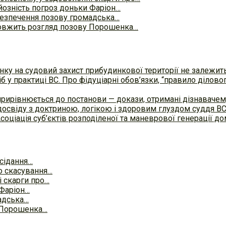
йозність погроз доньки Фаріон…
безпечення позову громадська…
овжить розгляд позову Порошенка…
ку на судовий захист прибудинкової території не залежит
б у практиці ВC. Про фідуціарні обов’язки, “правило ділов
прирівнюється до постанови — докази, отримані дізнавач
досвіду з доктриною, логікою і здоровим глуздом суддя В
Асоціація суб’єктів розподіленої та маневрової генерації 
асідання…
о скасування…
 скарги про…
 Фаріон…
адська…
 Порошенка…