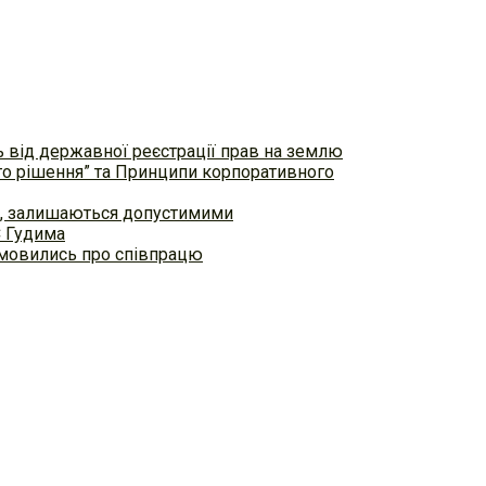
ь від державної реєстрації прав на землю
ого рішення” та Принципи корпоративного
ем, залишаються допустимими
С Гудима
домовились про співпрацю