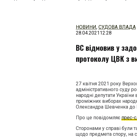
Перейти
до
змісту
НОВИНИ
,
СУДОВА ВЛАДА
28.04.2021
12:28
ВС відмовив у зад
протоколу ЦВК з в
27 квітня 2021 року Верхо
адміністративного суду р
народні депутати України
проміжних виборах народн
Олександра Шевченка до Ц
Про це повідомляє
прес-
Сторонами у справі були т
щодо предмета спору, на с