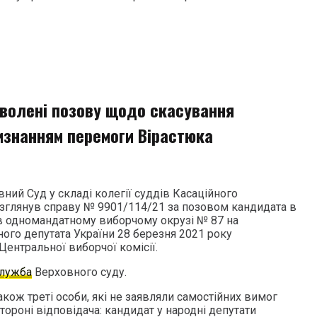
оволені позову щодо скасування
изнанням перемоги Вірастюка
вний Суд у складі колегії суддів Касаційного
озглянув справу № 9901/114/21 за позовом кандидата в
 в одномандатному виборчому окрузі № 87 на
ого депутата України 28 березня 2021 року
ентральної виборчої комісії.
служба
Верховного суду.
акож треті особи, які не заявляли самостійних вимог
тороні відповідача: кандидат у народні депутати