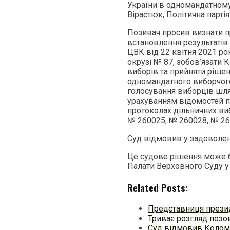
України в одномандатному
Вірастюк, Політична парт
Позивач просив визнати п
встановлення результатів
ЦВК від 22 квітня 2021 ро
окрузі № 87, зобов’язати 
виборів та прийняти ріше
одномандатного виборчого
голосування виборців шля
урахуванням відомостей пр
протоколах дільничних ви
№ 260025, № 260028, № 26
Суд відмовив у задоволен
Це судове рішення може б
Палати Верховного Суду у
Related Posts:
Представниця презид
Триває розгляд позо
Суд відмовив Колом