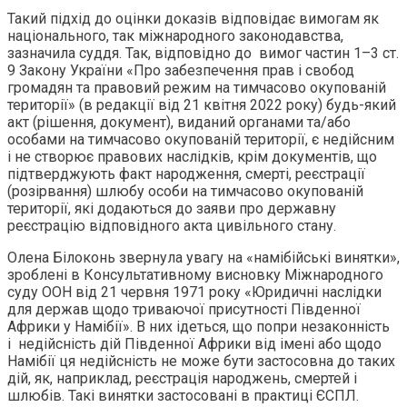
Такий підхід до оцінки доказів відповідає вимогам як
національного, так міжнародного законодавства,
зазначила суддя. Так, відповідно до вимог частин 1–3 ст.
9 Закону України «Про забезпечення прав і свобод
громадян та правовий режим на тимчасово окупованій
території» (в редакції від 21 квітня 2022 року) будь-який
акт (рішення, документ), виданий органами та/або
особами на тимчасово окупованій території, є недійсним
і не створює правових наслідків, крім документів, що
підтверджують факт народження, смерті, реєстрації
(розірвання) шлюбу особи на тимчасово окупованій
території, які додаються до заяви про державну
реєстрацію відповідного акта цивільного стану.
Олена Білоконь звернула увагу на «намібійські винятки»,
зроблені в Консультативному висновку Міжнародного
суду ООН від 21 червня 1971 року «Юридичні наслідки
для держав щодо триваючої присутності Південної
Африки у Намібії». В них ідеться, що попри незаконність
і недійсність дій Південної Африки від імені або щодо
Намібії ця недійсність не може бути застосовна до таких
дій, як, наприклад, реєстрація народжень, смертей і
шлюбів. Такі винятки застосовані в практиці ЄСПЛ.