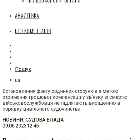
ПРАВООХОРОННІ ОРГАНИ
АНАЛІТИКА
БЕЗ КОМЕНТАРІВ
Facebook
Mail
Telegram
Feed
Пошук
ua
Встановлення факту родинних стосунків з метою
отримання грошової компенсації у зв’язку зі смертю
військовослужбовця не підлягають вирішенню в
порядку цивільного судочинства
Перейти
НОВИНИ
,
СУДОВА ВЛАДА
до
09.06.2023
12:46
змісту