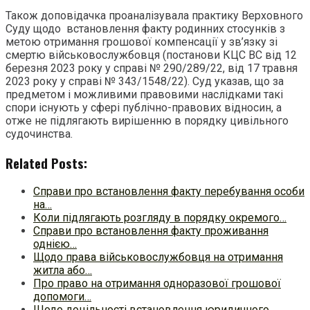
Також доповідачка проаналізувала практику Верховного
Суду щодо встановлення факту родинних стосунків з
метою отримання грошової компенсації у зв’язку зі
смертю військовослужбовця (постанови КЦС ВС від 12
березня 2023 року у справі № 290/289/22, від 17 травня
2023 року у справі № 343/1548/22). Суд указав, що за
предметом і можливими правовими наслідками такі
спори існують у сфері публічно-правових відносин, а
отже не підлягають вирішенню в порядку цивільного
судочинства.
Related Posts:
Справи про встановлення факту перебування особи
на…
Коли підлягають розгляду в порядку окремого…
Справи про встановлення факту проживання
однією…
Щодо права військовослужбовця на отримання
житла або…
Про право на отримання одноразової грошової
допомоги…
Щодо доцільності встановлення юридичного