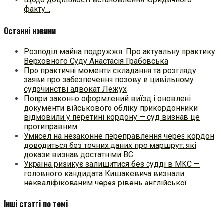
факту…
Останні новини
Розподіл майна подружжя. Про актуальну практику
Верховного Суду Анастасія Грабовська
Про практичні моменти складання та розгляду
заяви про забезпечення позову в цивільному
судочинстві адвокат Лежух
Попри законно оформлений виїзд і оновлені
документи військового обліку прикордонники
відмовили у перетині кордону — суд визнав це
протиправним
Умисел на незаконне переправлення через кордон
доводиться без точних даних про маршрут: які
докази визнав достатніми ВС
Україна ризикує залишитися без судді в МКС —
головного кандидата Кишакевича визнали
некваліфікованим через рівень англійської
Інші статті по темі