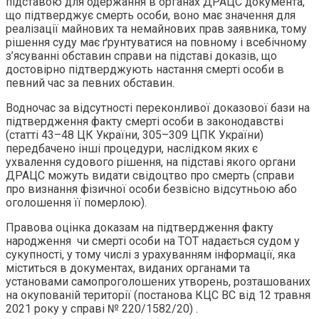
підставою для одержання в органах ДРАЦС документа,
що підтверджує смерть особи, воно має значення для
реалізації майнових та немайнових прав заявника, тому
рішення суду має ґрунтуватися на повному і всебічному
з’ясуванні обставин справи на підставі доказів, що
достовірно підтверджують настання смерті особи в
певний час за певних обставин.
Водночас за відсутності переконливої доказової бази на
підтвердження факту смерті особи в законодавстві
(статті 43–48 ЦК України, 305–309 ЦПК України)
передбачено інші процедури, наслідком яких є
ухвалення судового рішення, на підставі якого органи
ДРАЦС можуть видати свідоцтво про смерть (справи
про визнання фізичної особи безвісно відсутньою або
оголошення її померлою).
Правова оцінка доказам на підтвердження факту
народження чи смерті особи на ТОТ надається судом у
сукупності, у тому числі з урахуванням інформації, яка
міститься в документах, виданих органами та
установами самопроголошених утворень, розташованих
на окупованій території (постанова КЦС ВС від 12 травня
2021 року у справі № 220/1582/20) .