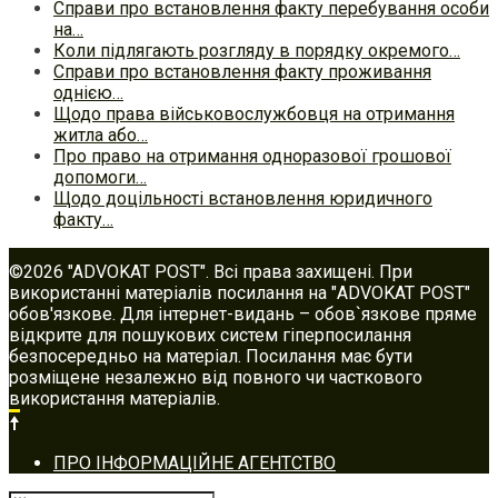
Справи про встановлення факту перебування особи
на…
Коли підлягають розгляду в порядку окремого…
Справи про встановлення факту проживання
однією…
Щодо права військовослужбовця на отримання
житла або…
Про право на отримання одноразової грошової
допомоги…
Щодо доцільності встановлення юридичного
факту…
©2026 "ADVOKAT POST". Всі права захищені. При
використанні матеріалів посилання на "ADVOKAT POST"
обов'язкове. Для інтернет-видань – обов`язкове пряме
відкрите для пошукових систем гіперпосилання
безпосередньо на матеріал. Посилання має бути
розміщене незалежно від повного чи часткового
використання матеріалів.
Footer
ПРО ІНФОРМАЦІЙНЕ АГЕНТСТВО
navigation