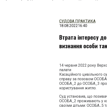
Перейти
до
змісту
СУДОВА ПРАКТИКА
18.08.2022
16:40
Втрата інтересу д
визнання особи та
14 червня 2022 року Верхо
палати
Касаційного цивільного с
справу за позовом ОСОБА_1
ОСОБА_2 до ОСОБА_3 про 
користування житло.
Суд установив, що позив
ОСОБА_2 проживають у ква
своїми дітьми: ОСОБА_5 т