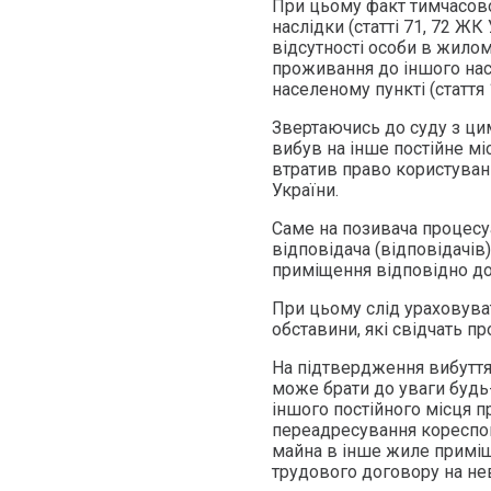
При цьому факт тимчасової
наслідки (статті 71, 72 Ж
відсутності особи в жилому
проживання до іншого нас
населеному пункті (стаття
Звертаючись до суду з цим
вибув на інше постійне мі
втратив право користува
України.
Саме на позивача процесу
відповідача (відповідачів
приміщення відповідно до 
При цьому слід ураховува
обставини, які свідчать п
На підтвердження вибуття
може брати до уваги будь-
іншого постійного місця п
переадресування кореспонд
майна в інше жиле приміщ
трудового договору на не