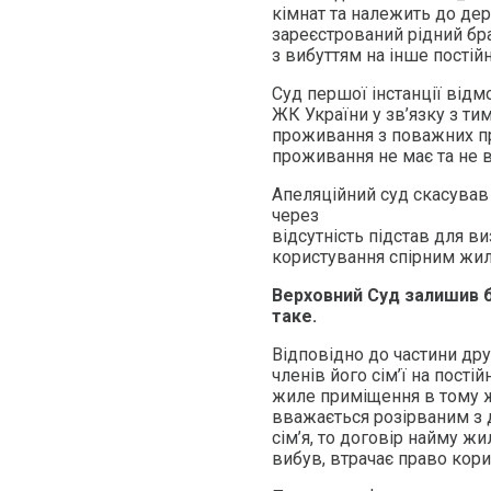
кімнат та належить до де
зареєстрований рідний бра
з вибуттям на інше постій
Суд першої інстанції відм
ЖК України у зв’язку з ти
проживання з поважних пр
проживання не має та не в
Апеляційний суд скасував 
через
відсутність підстав для в
користування спірним жил
Верховний Суд залишив б
таке.
Відповідно до частини друг
членів його сім’ї на пост
жиле приміщення в тому 
вважається розірваним з 
сім’я, то договір найму жи
вибув, втрачає право кор