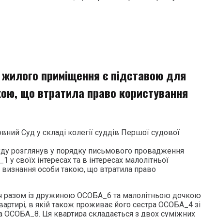
о жилого приміщення є підставою для
кою, що втратила право користування
вний Суд у складі колегії суддів Першої судової
уду розглянув у порядку письмового провадження
 у своїх інтересах та в інтересах малолітньої
визнання особи такою, що втратила право
ач разом із дружиною ОСОБА_6 та малолітньою дочкою
ртирі, в якій також проживає його сестра ОСОБА_4 зі
а ОСОБА_8. Ця квартира складається з двох суміжних