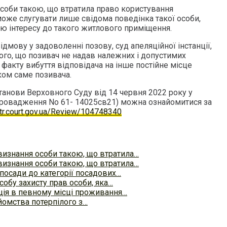
соби такою, що втратила право користування
же слугувати лише свідома поведінка такої особи,
ею інтересу до такого житлового приміщення.
мову у задоволенні позову, суд апеляційної інстанції,
ого, що позивач не надав належних і допустимих
факту вибуття відповідача на інше постійне місце
ком саме позивача.
танови Верховного Суду від 14 червня 2022 року у
провадження No 61- 14025св21) можна ознайомитися за
str.court.gov.ua/Review/104748340
изнання особи такою, що втратила…
изнання особи такою, що втратила…
посади до категорії посадових…
обу захисту прав особи, яка…
ація в певному місці проживання…
йомства потерпілого з…