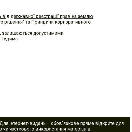
ь від державної реєстрації прав на землю
ого рішення” та Принципи корпоративного
ем, залишаються допустимими
С Гудима
 Для інтернет-видань – обов`язкове пряме відкрите для
 чи часткового використання матеріалів.