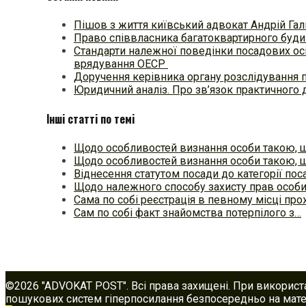
Пішов з життя київський адвокат Андрій Гал
Право співвласника багатоквартирного будин
Стандарти належної поведінки посадових осі
врядування ОЕСР
Доручення керівника органу розслідування 
Юридичний аналіз. Про зв’язок практичного 
Інші статті по темі
Щодо особливостей визнання особи такою, 
Щодо особливостей визнання особи такою, 
Віднесення статутом посади до категорії по
Щодо належного способу захисту прав особи
Сама по собі реєстрація в певному місці пр
Сам по собі факт знайомства потерпілого з…
©2026 "ADVOKAT POST". Всі права захищені. При використ
пошукових систем гіперпосилання безпосередньо на матер