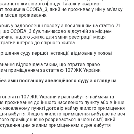
ржавного житлового фонду. Також у квартирі
т позивача ОСОБА_3, який не проживає у ній у зв’язку
не місце проживання.
овив у задоволенні позову з посиланням на статтю 71
м, що ОСОБА_3 був тимчасово відсутній за місцем
ичин, іншого житла для зміни реєстрації місця
тратив інтерес до спірного житла.
рішення суду першої інстанції, відмовив у позові
изнання відповідача таким, що втратив право
им приміщенням за статтею 107 ЖК України.
ез змін постанову апеляційного суду з огляду на
ої статті 107 ЖК України у разі вибуття наймача та
ійне проживання до іншого населеного пункту або в інше
ж населеному пункті договір найму жилого приміщення
дня вибуття. Якщо з жилого приміщення вибуває не вся
лого приміщення не розривається, а член сім’ї, який
истування цим жилим приміщенням з дня вибуття.