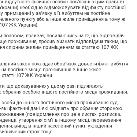
 відсутності фізичної особи і пов’язані з цим правові
К України) необхідно відмежовувати від факту постійної
 приміщенні у зв’язку з її вибуттям на постійне
еленого пункту або в інше жиле приміщення в тому ж
 107 ЖК України).
 позовом, позивач, посилаючись на те, що відповідач
сце проживання, просив визнати відповідача таким, що
ння спірним жилим приміщенням за статтею 107 ЖК
альний закон покладає обов’язок довести факт вибуття
) на постійне місце проживання в інше жиле
статті 107 ЖК України.
ти, що доказуванню у цьому разі підлягають
ро обрання особою іншого постійного місця проживання.
 особи до іншого постійного місця проживання суд
які фактичні дані, які свідчать про обрання стороною
роживання (повідомлення про це в листах, розписка,
енції, утворення сім’ї в іншому місці, перевезення
ення, виїзд в інший населений пункт, укладення
визначений строк тощо.