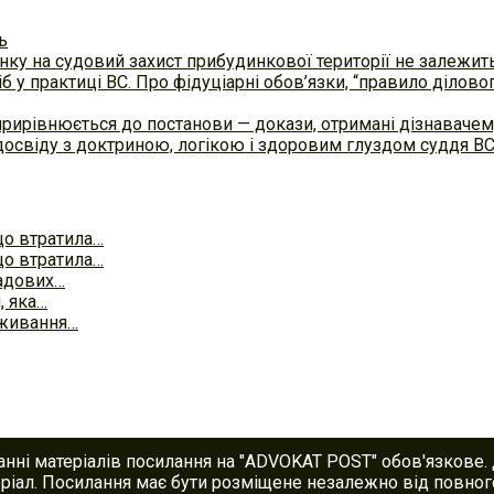
ь
ку на судовий захист прибудинкової території не залежит
б у практиці ВC. Про фідуціарні обов’язки, “правило ділов
прирівнюється до постанови — докази, отримані дізнавач
досвіду з доктриною, логікою і здоровим глуздом суддя В
що втратила…
що втратила…
садових…
, яка…
оживання…
анні матеріалів посилання на "ADVOKAT POST" обов'язкове.
іал. Посилання має бути розміщене незалежно від повного