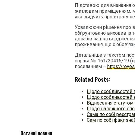
Підставою для визнання о
житловим приміщенням, мо
яка свідчить про втрату н
Ухвалюючи рішення про від
обґрунтовано виходив із т
доказів на підтвердження 
проживання, що є обов’яз
Детальніше з текстом пос
справі No 161/20415/19 (
посиланням –
https://reye
Related Posts:
Щодо особливостей в
Щодо особливостей в
Віднесення статутом 
Щодо належного спос
Сама по собі реєстр
Сам по собі факт зна
Останні новини