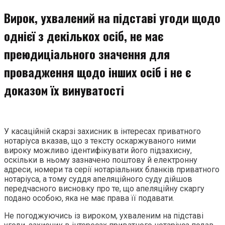
змісту
Вирок, ухвалений на підставі угоди щодо
однієї з декількох осіб, не має
преюдиціального значення для
провадження щодо інших осіб і не є
доказом їх винуватості
У касаційній скарзі захисник в інтересах приватного
нотаріуса вказав, що з тексту оскаржуваного ними
вироку можливо ідентифікувати його підзахисну,
оскільки в ньому зазначено поштову й електронну
адреси, номери та серії нотаріальних бланків приватного
нотаріуса, а тому суддя апеляційного суду дійшов
передчасного висновку про те, що апеляційну скаргу
подано особою, яка не має права її подавати.
Не погоджуючись із вироком, ухваленим на підставі