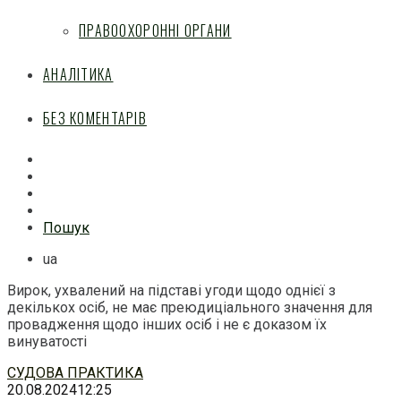
ПРАВООХОРОННІ ОРГАНИ
АНАЛІТИКА
БЕЗ КОМЕНТАРІВ
Facebook
Mail
Telegram
Feed
Пошук
ua
Вирок, ухвалений на підставі угоди щодо однієї з
декількох осіб, не має преюдиціального значення для
провадження щодо інших осіб і не є доказом їх
винуватості
Перейти
СУДОВА ПРАКТИКА
до
20.08.2024
12:25