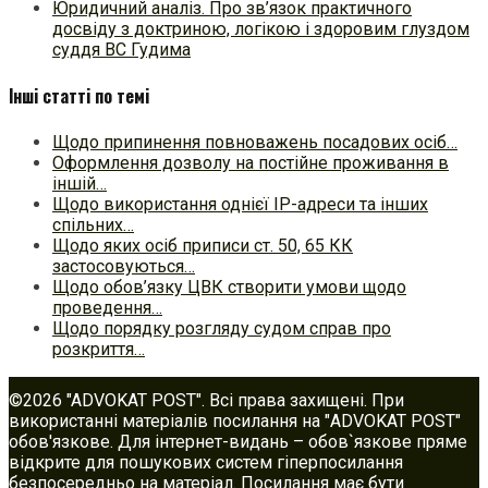
Юридичний аналіз. Про зв’язок практичного
досвіду з доктриною, логікою і здоровим глуздом
суддя ВС Гудима
Інші статті по темі
Щодо припинення повноважень посадових осіб…
Оформлення дозволу на постійне проживання в
іншій…
Щодо використання однієї IP-адреси та інших
спільних…
Щодо яких осіб приписи ст. 50, 65 КК
застосовуються…
Щодо обов’язку ЦВК створити умови щодо
проведення…
Щодо порядку розгляду судом справ про
розкриття…
©2026 "ADVOKAT POST". Всі права захищені. При
використанні матеріалів посилання на "ADVOKAT POST"
обов'язкове. Для інтернет-видань – обов`язкове пряме
відкрите для пошукових систем гіперпосилання
безпосередньо на матеріал. Посилання має бути