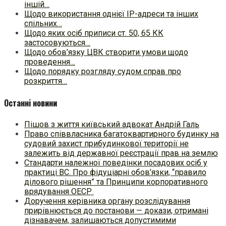
іншій…
Щодо використання однієї IP-адреси та інших
спільних…
Щодо яких осіб приписи ст. 50, 65 КК
застосовуються…
Щодо обов’язку ЦВК створити умови щодо
проведення…
Щодо порядку розгляду судом справ про
розкриття…
Останні новини
Пішов з життя київський адвокат Андрій Галь
Право співвласника багатоквартирного будинку на
судовий захист прибудинкової території не
залежить від державної реєстрації прав на землю
Стандарти належної поведінки посадових осіб у
практиці ВC. Про фідуціарні обов’язки, “правило
ділового рішення” та Принципи корпоративного
врядування ОЕСР
Доручення керівника органу розслідування
прирівнюється до постанови — докази, отримані
дізнавачем, залишаються допустимими