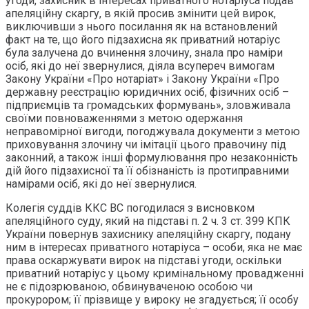
угоди, захисник в інтересах приватного нотаріуса подав
апеляційну скаргу, в якій просив змінити цей вирок,
виключивши з нього посилання як на встановлений
факт на те, що його підзахисна як приватний нотаріус
була залучена до вчинення злочину, знала про наміри
осіб, які до неї звернулися, діяла всупереч вимогам
Закону України «Про нотаріат» і Закону України «Про
державну реєстрацію юридичних осіб, фізичних осіб –
підприємців та громадських формувань», зловживала
своїми повноваженнями з метою одержання
неправомірної вигоди, погоджувала документи з метою
приховування злочину чи імітації цього правочину під
законний, а також інші формулювання про незаконність
дій його підзахисної та її обізнаність із протиправними
намірами осіб, які до неї звернулися.
Колегія суддів ККС ВС погодилася з висновком
апеляційного суду, який на підставі п. 2 ч. 3 ст. 399 КПК
України повернув захиснику апеляційну скаргу, подану
ним в інтересах приватного нотаріуса – особи, яка не має
права оскаржувати вирок на підставі угоди, оскільки
приватний нотаріус у цьому кримінальному провадженні
не є підозрюваною, обвинуваченою особою чи
прокурором; її прізвище у вироку не згадується; її особу