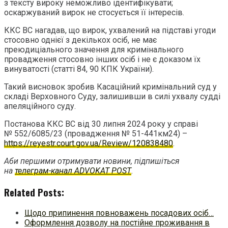
з тексту вироку неможливо ідентифікувати;
оскаржуваний вирок не стосується її інтересів.
ККС ВС нагадав, що вирок, ухвалений на підставі угоди
стосовно однієї з декількох осіб, не має
преюдиціального значення для кримінального
провадження стосовно інших осіб і не є доказом їх
винуватості (статті 84, 90 КПК України).
Такий висновок зробив Касаційний кримінальний суд у
складі Верховного Суду, залишивши в силі ухвалу судді
апеляційного суду.
Постанова ККС ВС від 30 липня 2024 року у справі
№ 552/6085/23 (провадження № 51-441км24) –
https://reyestr.court.gov.ua/Review/120838480
.
Аби першими отримувати новини, підпишіться
на
телеграм-канал ADVOKAT POST
.
Related Posts:
Щодо припинення повноважень посадових осіб…
Оформлення дозволу на постійне проживання в