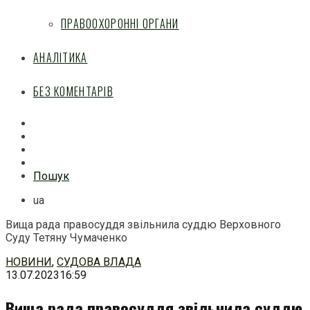
ПРАВООХОРОННІ ОРГАНИ
АНАЛІТИКА
БЕЗ КОМЕНТАРІВ
Facebook
Mail
Telegram
Feed
Пошук
ua
Вища рада правосуддя звільнила суддю Верховного
Суду Тетяну Чумаченко
Перейти
НОВИНИ
,
СУДОВА ВЛАДА
до
13.07.2023
16:59
змісту
Вища рада правосуддя звільнила суддю