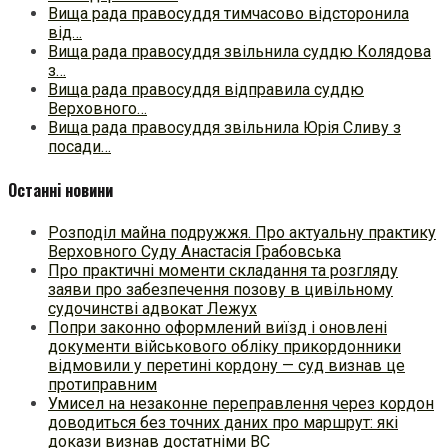
Вища рада правосуддя тимчасово відсторонила
від…
Вища рада правосуддя звільнила суддю Колядова
з…
Вища рада правосуддя відправила суддю
Верховного…
Вища рада правосуддя звільнила Юрія Сливу з
посади…
Останні новини
Розподіл майна подружжя. Про актуальну практику
Верховного Суду Анастасія Грабовська
Про практичні моменти складання та розгляду
заяви про забезпечення позову в цивільному
судочинстві адвокат Лежух
Попри законно оформлений виїзд і оновлені
документи військового обліку прикордонники
відмовили у перетині кордону — суд визнав це
протиправним
Умисел на незаконне переправлення через кордон
доводиться без точних даних про маршрут: які
докази визнав достатніми ВС