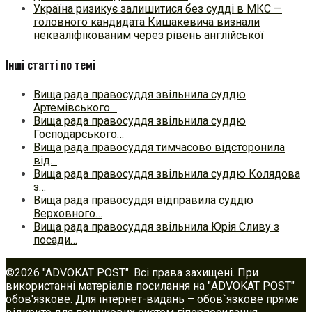
Україна ризикує залишитися без судді в МКС —
головного кандидата Кишакевича визнали
некваліфікованим через рівень англійської
Інші статті по темі
Вища рада правосуддя звільнила суддю
Артемівського…
Вища рада правосуддя звільнила суддю
Господарського…
Вища рада правосуддя тимчасово відсторонила
від…
Вища рада правосуддя звільнила суддю Колядова
з…
Вища рада правосуддя відправила суддю
Верховного…
Вища рада правосуддя звільнила Юрія Сливу з
посади…
©2026 "ADVOKAT POST". Всі права захищені. При
використанні матеріалів посилання на "ADVOKAT POST"
обов'язкове. Для інтернет-видань – обов`язкове пряме