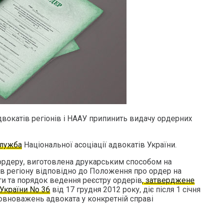
адвокатів регіонів і НААУ припинить видачу ордерних
служба
Національної асоціації адвокатів України.
ордеру, виготовлена друкарським способом на
в регіону відповідно до Положення про ордер на
и та порядок ведення реєстру ордерів
, затверджене
України No 36
від 17 грудня 2012 року, діє після 1 січня
повноважень адвоката у конкретній справі