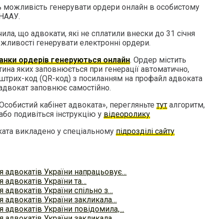
 можливість генерувати ордери онлайн в особистому
 НААУ.
ила, що адвокати, які не сплатили внески до 31 січня
ожливості генерувати електронні ордери.
анки ордерів генеруються онлайн
. Ордер містить
стина яких заповнюється при генерації автоматично,
штрих-код (QR-код) з посиланням на профайл адвоката
 адвокат заповнює самостійно.
Особистий кабінет адвоката», перегляньте
тут
алгоритм,
 або подивіться інструкцію у
відеоролику
ката викладено у спеціальному
підрозділі сайту
ія адвокатів України напрацьовує…
я адвокатів України та…
я адвокатів України спільно з…
я адвокатів України закликала…
я адвокатів України повідомила,…
я адвокатів України закликала…