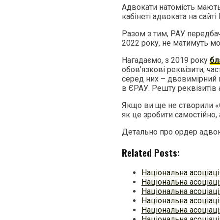
Адвокати натомість мають
кабінеті адвоката на сайті
Разом з тим, РАУ передбач
2022 року, не матимуть м
Нагадаємо, з 2019 року
бл
обов’язкові реквізити, ча
серед них – двовимірний 
в ЄРАУ. Решту реквізитів
Якщо ви ще не створили «
як це зробити самостійно,
Детально про ордер адво
Related Posts:
Національна асоціац
Національна асоціаці
Національна асоціаці
Національна асоціаці
Національна асоціаці
Національна асоціаці