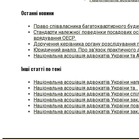
Останні новини
Право співвласника багатоквартирного будин
Стандарти належної поведінки посадових осі
врядування ОЕСР
Доручення керівника органу розслідування 
Юридичний аналіз. Про зв’язок практичного 
Національна асоціація адвокатів України та 
Інші статті по темі
Національна асоціація адвокатів України на
Національна асоціація адвокатів України та…
Національна асоціація адвокатів України спі
Національна асоціація адвокатів України за
Національна асоціація адвокатів України по
Національна асоціація адвокатів України за