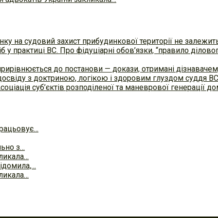
ку на судовий захист прибудинкової території не залежит
б у практиці ВC. Про фідуціарні обов’язки, “правило ділов
прирівнюється до постанови — докази, отримані дізнавач
досвіду з доктриною, логікою і здоровим глуздом суддя В
Асоціація суб’єктів розподіленої та маневрової генерації 
працьовує…
льно з…
кликала…
відомила,…
кликала…