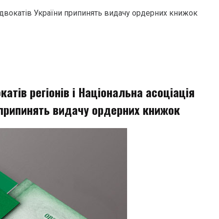
я адвокатів України припинять видачу ордерних книжок
катів регіонів і Національна асоціація
 припинять видачу ордерних книжок