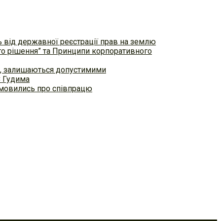
ь від державної реєстрації прав на землю
ого рішення” та Принципи корпоративного
ем, залишаються допустимими
С Гудима
домовились про співпрацю