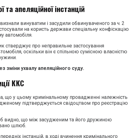
ої та апеляційної інстанцій
 визнали винуватим і засудили обвинуваченого за ч. 2
а застосували на користь держави спеціальну конфіскацію
у автомобіля.
сник стверджує про неправильне застосування
втомобіля, оскільки він є спільною сумісною власністю
ружини.
з зміни ухвалу апеляційного суду.
иції ККС
ла, що у цьому кримінальному провадженні належність
удженому підтверджується свідоцтвом про реєстрацію
юб видно, що між засудженим та його дружиною
овано шлюб.
ередніх інстанцій, в ході вчинення кримінального