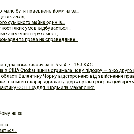
го мало бути повернене йому на за…
ія як захід…
ного сумісного майна один із…
пності яких умов відбувається…
име знесення нерухомості,…
ромадян та права на справедливе…
а для повернення за п. 5 ч. 4 ст. 169 КАС
осла в США Стефанішина отримала нову підозру — вже друге
 області Валентину Чорну відсторонено від здійснення пра
не платити гонорар адвокату: держорган програв цей аргум
 практику ЄСПЛ суддя Людмила Макаренко
йому на за…
н із…
вається…