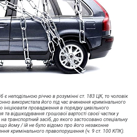
б є неподільною річчю в розумінні ст. 183 ЦК, то чоловік
конно використала його під час вчинення кримінального
о ініціювати провадження в порядку цивільного
я та відшкодування грошової вартості своєї частки у
і на транспортний засіб, до якого застосовано спеціальну
якщо йому / їй не було відомо про його незаконне
ення кримінального правопорушення (ч. 9 ст. 100 КПК).