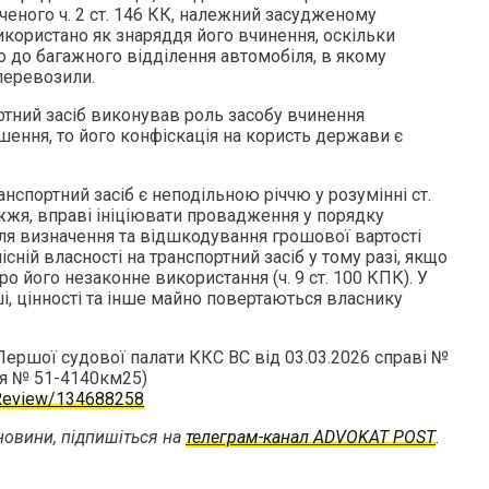
еного ч. 2 ст. 146 КК, належний засудженому
икористано як знаряддя його вчинення, оскільки
о до багажного відділення автомобіля, в якому
перевозили.
ортний засіб виконував роль засобу вчинення
ення, то його конфіскація на користь держави є
анспортний засіб є неподільною річчю у розумінні ст.
жжя, вправі ініціювати провадження у порядку
ля визначення та відшкодування грошової вартості
місній власності на транспортний засіб у тому разі, якщо
про його незаконне використання (ч. 9 ст. 100 КПК). У
ші, цінності та інше майно повертаються власнику
Першої судової палати ККС ВС від 03.03.2026 справі №
я № 51-4140км25)
a/Review/134688258
овини, підпишіться на
телеграм-канал ADVOKAT POST
.