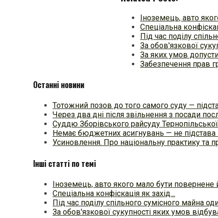
Іноземець, авто яко
Спеціальна конфіскац
Під час поділу спіль
За обов'язкової суку
За яких умов допуст
Забезпечення прав г
Останні новини
Тотожний позов до того самого суду — підстав
Через два дні після звільнення з посади п
Суддю Зборівського райсуду Тернопільської
Немає бюджетних асигнувань — не підстава 
Усиновлення. Про національну практику та
Інші статті по темі
Іноземець, авто якого мало бути повернене 
Спеціальна конфіскація як захід…
Під час поділу спільного сумісного майна оди
За обов'язкової сукупності яких умов відбу