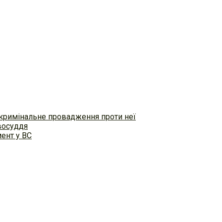
 кримінальне провадження проти неї
восуддя
ент у ВС