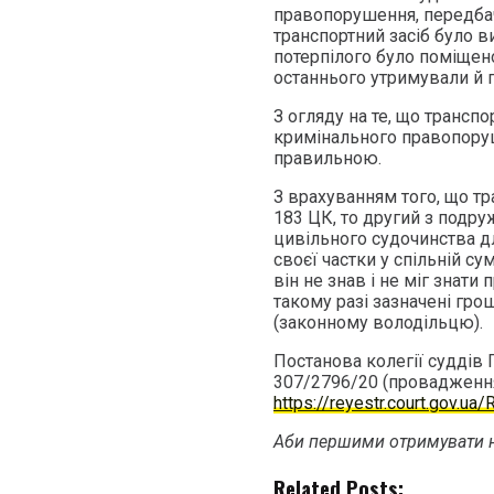
правопорушення, передбач
транспортний засіб було в
потерпілого було поміщен
останнього утримували й 
З огляду на те, що трансп
кримінального правопоруш
правильною.
З врахуванням того, що тр
183 ЦК, то другий з подру
цивільного судочинства д
своєї частки у спільній су
він не знав і не міг знати 
такому разі зазначені гро
(законному володільцю).
Постанова колегії суддів 
307/2796/20 (провадженн
https://reyestr.court.gov.u
Аби першими отримувати н
Related Posts: