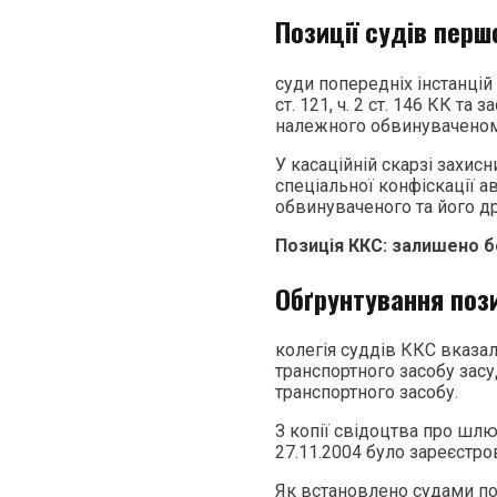
Позиції судів перш
суди попередніх інстанцій
ст. 121, ч. 2 ст. 146 КК т
належного обвинуваченом
У касаційній скарзі захи
спеціальної конфіскації а
обвинуваченого та його д
Позиція ККС: залишено бе
Обґрунтування поз
колегія суддів ККС вказа
транспортного засобу зас
транспортного засобу.
З копії свідоцтва про шл
27.11.2004 було зареєстр
Як встановлено судами поп