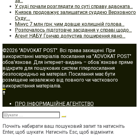
за…
У суді почали розглядати по суті справу адвоката…
Князєв продовжує залишатися суддею Верховного
Суду:…
Мінус 7 млн грн: чим довше колишній голова…
Розпочалось підготовче засідання у справі щодо…
Агент НАБУ Гончар допустив поширення явно…
©2026 "ADVOKAT POST". Всі права захищені. При
використанні матеріалів посилання на "ADVOKAT POST"
обов'язкове. Для інтернет-видань – обов`язкове пряме
відкрите для пошукових систем гіперпосилання
безпосередньо на матеріал. Посилання має бути
розміщене незалежно від повного чи часткового
використання матеріалів.
Footer
ПРО ІНФОРМАЦІЙНЕ АГЕНТСТВО
navigation
Шукати:
Почніть набирати ваш пошуковий запит та натисніть
Enter, щоб шукати. Натисніть Esc, щоб відмінити.