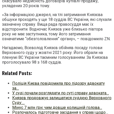
скасувало недійсність договорів купівлі-продажу,
укладених 20 років тому.
«За інформацією джерел, на тлі затримання Князєва
обшуки проходять у ще 18 суддів ВС України, які слухали
зазначену справу. Вища рада правосуддя має їх
відсторонити. Водночас Князєв уже близько півтора
року не має заступника, тому його затримання
означатиме “обезголовлення” органу», – повідомило ZN.
Нагадаємо, Всеволод Князєв обійняв посаду голови
Верховного суду у жовтні 2021 року. Його обрали на
пленумі ВС України таємним голосуванням. За Князєва
проголосувало 98 з 168 суддів.
Related Posts:
Поліція Києва повідомила про підозру адвокату
за…
У суді почали розглядати по суті справу адвоката…
Князєв продовжує залишатися суддею Верховного
Суду:…
Мінус 7 млн грн: чим довше колишній голова…
Розпочалось підготовче засідання у справі щодо…