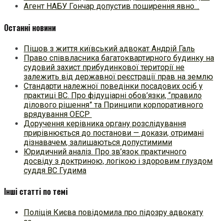
Агент НАБУ Гончар допустив поширення явно…
Останні новини
Пішов з життя київський адвокат Андрій Галь
Право співвласника багатоквартирного будинку на
судовий захист прибудинкової території не
залежить від державної реєстрації прав на землю
Стандарти належної поведінки посадових осіб у
практиці ВC. Про фідуціарні обов’язки, “правило
ділового рішення” та Принципи корпоративного
врядування ОЕСР
Доручення керівника органу розслідування
прирівнюється до постанови — докази, отримані
дізнавачем, залишаються допустимими
Юридичний аналіз. Про зв’язок практичного
досвіду з доктриною, логікою і здоровим глуздом
суддя ВС Гудима
Інші статті по темі
Поліція Києва повідомила про підозру адвокату