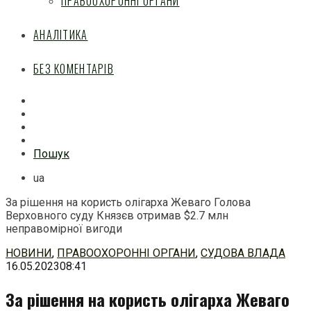
ПРАВООХОРОННІ ОРГАНИ
АНАЛІТИКА
БЕЗ КОМЕНТАРІВ
Facebook
Mail
Telegram
Feed
Пошук
ua
За рішення на користь олігарха Жеваго Голова
Верховного суду Князєв отримав $2.7 млн
неправомірної вигоди
Перейти
НОВИНИ
,
ПРАВООХОРОННІ ОРГАНИ
,
СУДОВА ВЛАДА
до
16.05.2023
08:41
змісту
За рішення на користь олігарха Жеваго