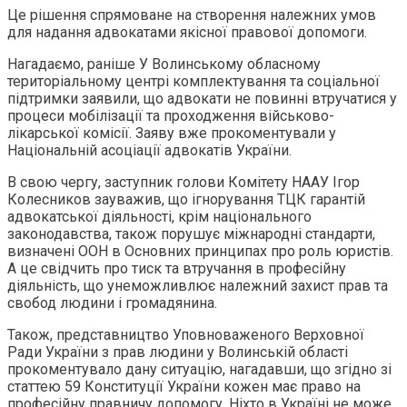
Це рішення спрямоване на створення належних умов
для надання адвокатами якісної правової допомоги.
Нагадаємо, раніше У Волинському обласному
територіальному центрі комплектування та соціальної
підтримки заявили, що адвокати не повинні втручатися у
процеси мобілізації та проходження військово-
лікарської комісії. Заяву вже прокоментували у
Національній асоціації адвокатів України.
В свою чергу, заступник голови Комітету НААУ Ігор
Колесников зауважив, що ігнорування ТЦК гарантій
адвокатської діяльності, крім національного
законодавства, також порушує міжнародні стандарти,
визначені ООН в Основних принципах про роль юристів.
А це свідчить про тиск та втручання в професійну
діяльність, що унеможливлює належний захист прав та
свобод людини і громадянина.
Також, представництво Уповноваженого Верховної
Ради України з прав людини у Волинській області
прокоментувало дану ситуацію, нагадавши, що згідно зі
статтею 59 Конституції України кожен має право на
професійну правничу допомогу. Ніхто в Україні не може