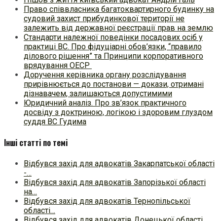
Право співвласника багатоквартирного будинку на
судовий захист прибудинкової території не
залежить від державної реєстрації прав на землю
Стандарти належної поведінки посадових осіб у
практиці ВC. Про фідуціарні обов’язки, “правило
ділового рішення” та Принципи корпоративного
врядування ОЕСР
Доручення керівника органу розслідування
прирівнюється до постанови — докази, отримані
дізнавачем, залишаються допустимими
Юридичний аналіз. Про зв’язок практичного
досвіду з доктриною, логікою і здоровим глуздом
суддя ВС Гудима
Інші статті по темі
Відбувся захід для адвокатів Закарпатської області
-…
Відбувся захід для адвокатів Запорізької області
на…
Відбувся захід для адвокатів Тернопільської
області…
Відбувся захід для адвокатів Донецької області