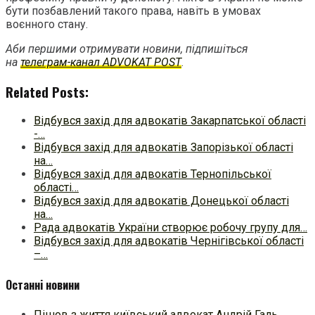
бути позбавлений такого права, навіть в умовах
воєнного стану.
Аби першими отримувати новини, підпишіться
на
телеграм-канал ADVOKAT POST
.
Related Posts:
Відбувся захід для адвокатів Закарпатської області
-…
Відбувся захід для адвокатів Запорізької області
на…
Відбувся захід для адвокатів Тернопільської
області…
Відбувся захід для адвокатів Донецької області
на…
Рада адвокатів України створює робочу групу для…
Відбувся захід для адвокатів Чернігівської області
–…
Останні новини
Пішов з життя київський адвокат Андрій Галь