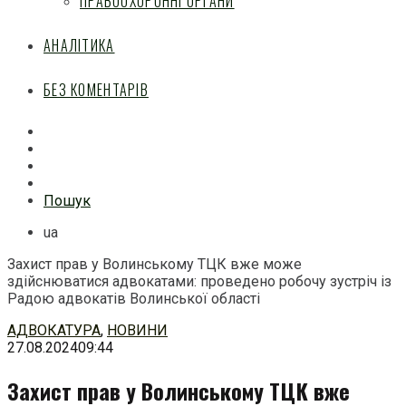
ПРАВООХОРОННІ ОРГАНИ
АНАЛІТИКА
БЕЗ КОМЕНТАРІВ
Facebook
Mail
Telegram
Feed
Пошук
ua
Захист прав у Волинському ТЦК вже може
здійснюватися адвокатами: проведено робочу зустріч із
Радою адвокатів Волинської області
Перейти
АДВОКАТУРА
,
НОВИНИ
до
27.08.2024
09:44
змісту
Захист прав у Волинському ТЦК вже