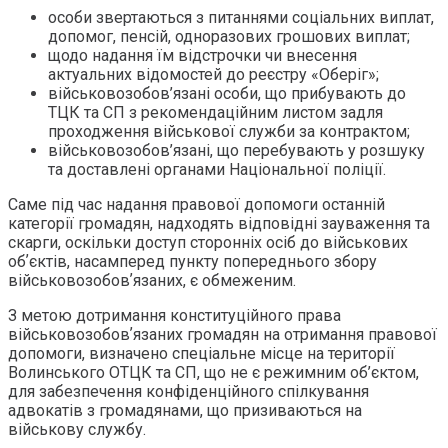
особи звертаються з питаннями соціальних виплат,
допомог, пенсій, одноразових грошових виплат;
⁠щодо надання їм відстрочки чи внесення
актуальних відомостей до реєстру «Оберіг»;
військовозобов’язані особи, що прибувають до
ТЦК та СП з рекомендаційним листом задля
проходження військової служби за контрактом;
військовозобов’язані, що перебувають у розшуку
та доставлені органами Національної поліції.
Саме під час надання правової допомоги останній
категорії громадян, надходять відповідні зауваження та
скарги, оскільки доступ сторонніх осіб до військових
обʼєктів, насамперед пункту попереднього збору
військовозобовʼязаних, є обмеженим.
З метою дотримання конституційного права
військовозобовʼязаних громадян на отримання правової
допомоги, визначено спеціальне місце на території
Волинського ОТЦК та СП, що не є режимним об’єктом,
для забезпечення конфіденційного спілкування
адвокатів з громадянами, що призиваються на
військову службу.