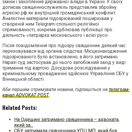
зміни і захоплення державної влади в Україні. У своїх
дописав священнослужитель представляв збройну
агресію рф як внутрішній громадянський конфлікт.
Аналогічні матеріали підозрюваний поширював у
створеній ним Telegram-спільноті релігійної
спрямованості, зокрема дублював публікації про
діяльність «патріарха московського і всієї русі».
Після повідомлення про підозру священник деякий час
переховувався від органів слідства. Місцезнаходження
підозрюваного було встановлено, а його затримано.
Наразі суд застосував до нього запобіжний захід у виді
тримання під вартою. Досудове розслідування у
кримінальному провадженні здійснює Управління СБУ у
Вінницькій області.
Аби першим отримувати новини, підпишіться на
телеграм-
канал ADVOKAT POST
.
Related Posts:
На Одещині затримано священника – адвоката,
який за…
СБУ затримала священника УПЦ МП, який був