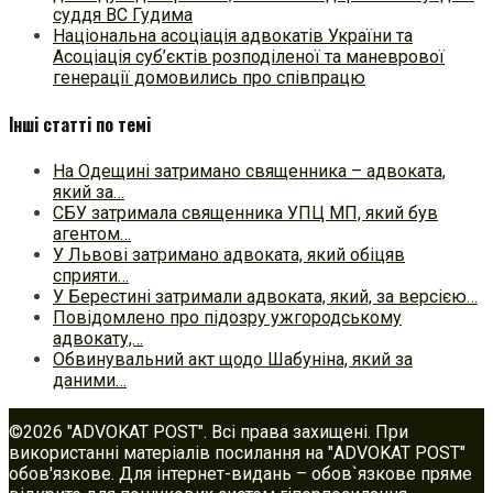
суддя ВС Гудима
Національна асоціація адвокатів України та
Асоціація суб’єктів розподіленої та маневрової
генерації домовились про співпрацю
Інші статті по темі
На Одещині затримано священника – адвоката,
який за…
СБУ затримала священника УПЦ МП, який був
агентом…
У Львові затримано адвоката, який обіцяв
сприяти…
У Берестині затримали адвоката, який, за версією…
Повідомлено про підозру ужгородському
адвокату,…
Обвинувальний акт щодо Шабуніна, який за
даними…
©2026 "ADVOKAT POST". Всі права захищені. При
використанні матеріалів посилання на "ADVOKAT POST"
обов'язкове. Для інтернет-видань – обов`язкове пряме