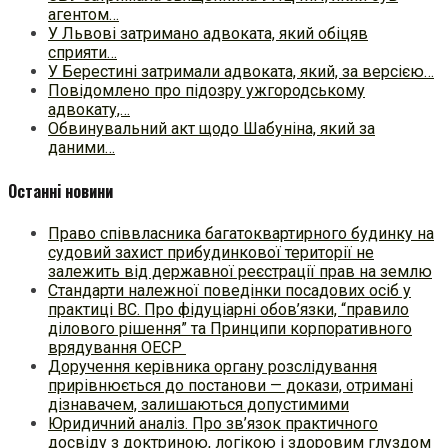
агентом…
У Львові затримано адвоката, який обіцяв
сприяти…
У Берестині затримали адвоката, який, за версією…
Повідомлено про підозру ужгородському
адвокату,…
Обвинувальний акт щодо Шабуніна, який за
даними…
Останні новини
Право співвласника багатоквартирного будинку на
судовий захист прибудинкової території не
залежить від державної реєстрації прав на землю
Стандарти належної поведінки посадових осіб у
практиці ВC. Про фідуціарні обов’язки, “правило
ділового рішення” та Принципи корпоративного
врядування ОЕСР
Доручення керівника органу розслідування
прирівнюється до постанови — докази, отримані
дізнавачем, залишаються допустимими
Юридичний аналіз. Про зв’язок практичного
досвіду з доктриною, логікою і здоровим глуздом