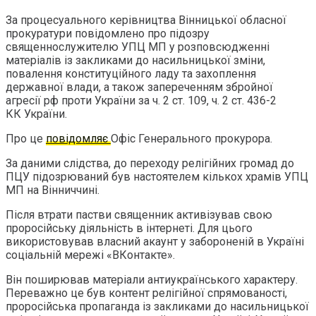
За процесуального керівництва Вінницької обласної
прокуратури повідомлено про підозру
священнослужителю УПЦ МП у розповсюдженні
матеріалів із закликами до насильницької зміни,
повалення конституційного ладу та захоплення
державної влади, а також запереченням збройної
агресії рф проти України за ч. 2 ст. 109, ч. 2 ст. 436-2
КК України.
Про це
повідомляє
Офіс Генерального прокурора.
За даними слідства, до переходу релігійних громад до
ПЦУ підозрюваний був настоятелем кількох храмів УПЦ
МП на Вінниччині.
Після втрати пастви священник активізував свою
проросійську діяльність в інтернеті. Для цього
використовував власний акаунт у забороненій в Україні
соціальній мережі «ВКонтакте».
Він поширював матеріали антиукраїнського характеру.
Переважно це був контент релігійної спрямованості,
проросійська пропаганда із закликами до насильницької