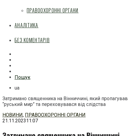
ПРАВООХОРОННІ ОРГАНИ
АНАЛІТИКА
БЕЗ КОМЕНТАРІВ
Facebook
Mail
Telegram
Feed
Пошук
ua
Затримано священника на Вінниччині, який пропагував
“руський мир” та переховувався від слідства
Перейти
НОВИНИ
,
ПРАВООХОРОННІ ОРГАНИ
до
21.11.2023
11:07
змісту
Затримано священника на Вінниччині,