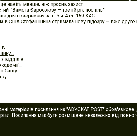
 це навіть менше, ніж просив захист
тий: “Вимога Євросоюзу — третій рік поспіль”
а для повернення за п. 5 ч. 4 ст. 169 КАС
осла в США Стефанішина отримала нову підозру — вже друге
У в…
ьнику…
з відділів…
Академії…
ті Саїву…
тру…
анні матеріалів посилання на "ADVOKAT POST" обов'язкове.
іал. Посилання має бути розміщене незалежно від повного