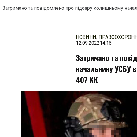
Затримано та повідомлено про підозру колишньому начальник
Перейти
до
змісту
НОВИНИ
,
ПРАВООХОРОНН
12.09.2022
14:16
Затримано та пові
начальнику УСБУ в Ха
407 КК