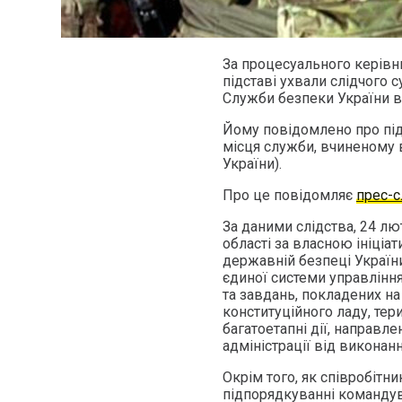
За процесуального керівн
підставі ухвали слідчого
Служби безпеки України в 
Йому повідомлено про під
місця служби, вчиненому в 
України).
Про це повідомляє
прес-
За даними слідства, 24 лю
області за власною ініціа
державній безпеці Украї
єдиної системи управління
та завдань, покладених на
конституційного ладу, тери
багатоетапні дії, направл
адміністрації від виконанн
Окрім того, як співробітн
підпорядкуванні командув