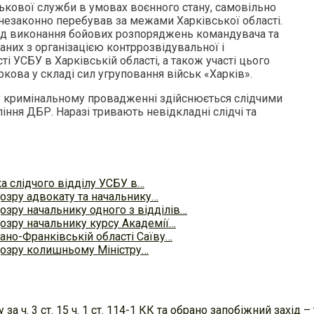
ськової служби в умовах воєнного стану, самовільно
незаконно перебував за межами Харківської області.
ід виконання бойових розпоряджень командувача та
аних з організацією контррозвідувальної і
ті УСБУ в Харківській області, а також участі цього
ркова у складі сил угруповання військ «Харків».
у кримінальному провадженні здійснюється слідчими
іння ДБР. Наразі тривають невідкладні слідчі та
а слідчого відділу УСБУ в…
озру адвокату та начальнику…
озру начальнику одного з відділів…
озру начальнику курсу Академії…
ано-Франківській області Саїву…
дозру колишньому Міністру…
а ч. 3 ст. 15 ч. 1 ст. 114-1 КК та обрано запобіжний захід