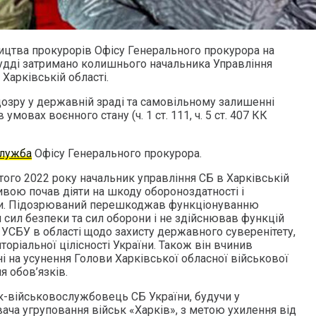
ицтва прокурорів Офісу Генерального прокурора на
 судді затримано колишнього начальника Управління
Харківській області.
озру у державній зраді та самовільному залишенні
умовах воєнного стану (ч. 1 ст. 111, ч. 5 ст. 407 КК
служба
Офісу Генерального прокурора.
того 2022 року начальник управління СБ в Харківській
тивою почав діяти на шкоду обороноздатності і
ни. Підозрюваний перешкоджав функціонуванню
 сил безпеки та сил оборони і не здійснював функцій
 УСБУ в області щодо захисту державного суверенітету,
торіальної цілісності України. Також він вчинив
ені на усунення Голови Харківської обласної військової
я обов’язків.
ик-військовослужбовець СБ України, будучи у
ача угруповання військ «Харків», з метою ухилення від