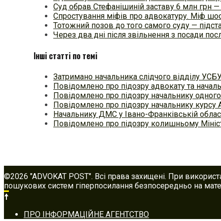
Суд обрав Стефанішиній заставу 6 млн грн —
Спростування міфів про адвокатуру. Міф шос
Тотожний позов до того самого суду — підстав
Через два дні після звільнення з посади п
Інші статті по темі
Затримано начальника слідчого відділу УСБ
Повідомлено про підозру адвокату та начал
Повідомлено про підозру начальнику одного 
Повідомлено про підозру начальнику курсу 
Начальнику ДМС у Івано-Франківській облас
Повідомлено про підозру колишньому Мініс
©2026 "ADVOKAT POST". Всі права захищені. При використ
пошукових систем гіперпосилання безпосередньо на матер
Footer
ПРО ІНФОРМАЦІЙНЕ АГЕНТСТВО
navigation