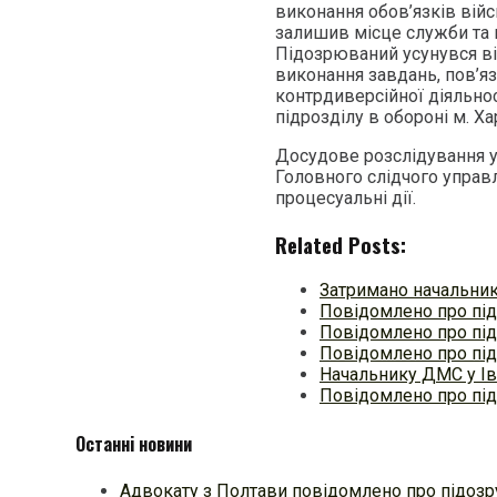
виконання обов’язків вій
залишив місце служби та 
Підозрюваний усунувся в
виконання завдань, пов’яз
контрдиверсійної діяльнос
підрозділу в обороні м. Ха
Досудове розслідування 
Головного слідчого управл
процесуальні дії.
Related Posts:
Затримано начальник
Повідомлено про під
Повідомлено про під
Повідомлено про під
Начальнику ДМС у Ів
Повідомлено про пі
Останні новини
Адвокату з Полтави повідомлено про підозру з