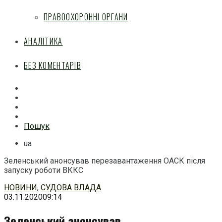
ПРАВООХОРОННІ ОРГАНИ
АНАЛІТИКА
БЕЗ КОМЕНТАРІВ
Facebook
Mail
Telegram
Feed
Пошук
ua
Зеленський анонсував перезавантаження ОАСК після
запуску роботи ВККС
Перейти
НОВИНИ
,
СУДОВА ВЛАДА
до
03.11.2020
09:14
змісту
Зеленський анонсував