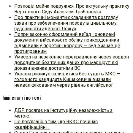
Розподіл майна подружжя. Про актуальну практику
Верховного Суду Анастасія Грабовська
Про практичні моменти складання та розгляду
заяви про забезпечення позову в цивільному
судочинстві адвокат Лежух
Попри законно оформлений виїзд і оновлені
документи військового обліку прикордонники
відмовили у перетині кордону — суд визнав це
протиправним
Умисел на незаконне переправлення через кордон
доводиться без точних даних про маршрут: які
докази визнав достатніми ВС
Україна ризикує залишитися без судді в МКС —
головного кандидата Кишакевича визнали
некваліфікованим через рівень англійської
Інші статті по темі
ДБР посягає на інституційну незалежність з
метою…
Це пов’язано з тим, що ВККС починає
кваліфікаційні…
Суддя Гольник після вибуття з конкурсу на члена…