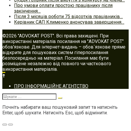
Про умови оплати простою працівнику після
закінчення…
Після 3 місяців роботи 75 відсотків працівників…
Керівник САП Клименко анонсував завершення…
©2026 "ADVOKAT POST". Всі права захищені. При
використанні матеріалів посилання на "ADVOKAT POST"
обов'язкове. Для інтернет-видань – обов`язкове пряме
відкрите для пошукових систем гіперпосилання
безпосередньо на матеріал. Посилання має бути
розміщене незалежно від повного чи часткового
використання матеріалів.
Footer
ПРО ІНФОРМАЦІЙНЕ АГЕНТСТВО
navigation
Шукати:
Почніть набирати ваш пошуковий запит та натисніть
Enter, щоб шукати. Натисніть Esc, щоб відмінити.
Меню