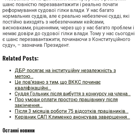
шанс повністю перезавантажити і реально почати
реформування судової гілки влади. У нас багато
нормальних суддів, але є реально небезпечні судді, які
постійно виходять з небезпечними кейсами,
висновками, рішеннями, через що у нас багато проблем і
немає довіри до судової гілки влади. Тому у нас сьогодні
є шанс перезавантажити, починаючи з Конституційного
суду», – зазначив Президент.
Related Posts:
ДБР посягає на інституційну незалежність з
метою…
Це пов’язано з тим, що ВККС починає
кваліфікаційні…
Суддя Гольник після вибуття з конкурсу на члена…
Про умови оплати простою працівнику після
закінчення…
Після 3 місяців роботи 75 відсотків працівників…
Керівник САП Клименко анонсував завершення…
Останні новини