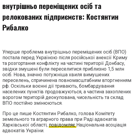
внутрішньо переміщених осіб та
релокованих підприємств: Костянтин
Рибалко
Уперше проблема внутрішньо переміщених осіб (ВПО)
постала перед Україною після російської анексії Криму
та розгортання конфлікту на частині території Донбасу,
звідки змушені були переселитися приблизно 1,5 млн
осіб. Нова, значно потужніша хвиля вимушених
переселень, спричинена повномасштабним вторгненням
рф. Оскільки воєнні дії тривають, бомбардування
населених пунктів продовжуються, а частина захоплених
ворогом територій деокупована, чисельність та склад
ВПО постійно змінюються.
Про це пише Костянтин Рибалко, голова Комітету
земельного та аграрного права при Раді адвокатів
Харківської області,
повідомляє
Національна асоціація
адвокатів України.