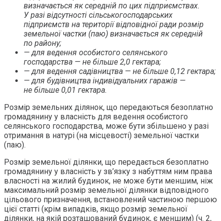
визначається як середній по цих підприємствах.
У разі відсутності сільськогосподарських
підприємств на території відповідної ради розмір
земельної частки (паю) визначається як середній
по району;
— для ведення особистого селянського
господарства — не більше 2,0 гектара;
— для ведення садівництва — не більше 0,12 гектара;
— для будівництва індивідуальних гаражів —
не більше 0,01 гектара.
Розмір земельних ділянок, що передаються безоплатно
громадянину у власність для ведення особистого
селянського господарства, може бути збільшено у разі
отримання в натурі (на місцевості) земельної частки
(паю).
Розмір земельної ділянки, що передається безоплатно
громадянину у власність у зв’язку з набуттям ним права
власності на жилий будинок, не може бути меншим, ніж
максимальний розмір земельної ділянки відповідного
цільового призначення, встановлений частиною першою
цієї статті (крім випадків, якщо розмір земельної
ділянки, на якій розташований будинок, є меншим) (ч. 2,