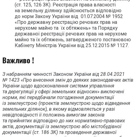
(ст. 125, 126 ЗК). Реєстрація права власності
на земельну ділянку здійснюється відповідно
до норм Закону України від 01.07.2004 № 1952
«Про державну реєстрацію речових прав на
нерухоме майно та їх обтяжень» та Порядку
державної реєстрації речових прав на нерухоме
майно та їх обтяжень, затвердженого постановою
Кабінету Міністрів України від 25.12.2015 № 1127.
Важливо !
З набранням чинності Законом України від 28.04.2021
№ 1423 «Про внесення змін до деяких законодавчих актів
України щодо вдосконалення системи управління
та дерегуляції у сфері земельних відносин» виключені
норми, які передбачали погодження документації
із землеустрою (проектів землеустрою щодо відведення
земельних ділянок), в якому відмовляється у разі
невідповідності її положень вимогам законів
та прийнятих відповідно до них нормативно-правових
актів, документації із землеустрою або містобудівної
документації (ст. 186 ЗК) та проведення державної