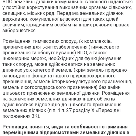
ВПО земельні ділянки комунальної власності надаються
у постійне користування виконавчим органам сільських,
селищних, міських рад. Передача земельних ділянок
державної, комунальної власності для таких цілей
фізичним, юридичним особам на інших речових правах
забороняється.
Розміщення тимчасових споруд, їх комплексів,
призначених для життєзабезпечення (тимчасового
проживання та обслуговування) ВПО, а також
інженерних мереж, необхідних для функціонування
таких споруд, може здійснюватися на земельних
ділянках усіх категорій земель (крім земель природно-
заповідного фонду та іншого природоохоронного
призначення, земель історико-культурного призначення,
земель лісогосподарського призначення) без зміни
цільового призначення земельної ділянки. Розміщення
на зазначених земельних ділянках інших об’єктів
здійснюється відповідно до цільового призначення
земельних ділянок (п.п. 4 п. 27 розділу Х «Перехідні
положення» ЗК).
Релокація: поняття, види та особливості отримання
переміщеними підприємствами земельних ділянок в