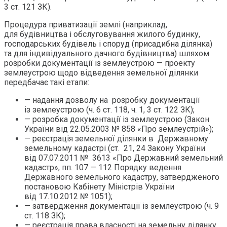
3 ст. 121 ЗК).
Процедура приватизації землі (наприклад,
для будівництва і обслуговування жилого будинку,
господарських будівель і споруд (присадибна ділянка)
та для індивідуального дачного будівництва) шляхом
розробки документації із землеустрою — проекту
землеустрою щодо відведення земельної ділянки
передбачає такі етапи:
— надання дозволу на розробку документації
із землеустрою (ч. 6 ст. 118, ч. 1, 3 ст. 122 ЗК);
— розробка документації із землеустрою (Закон
України від 22.05.2003 № 858 «Про землеустрій»);
— реєстрація земельної ділянки в Державному
земельному кадастрі (ст. 21, 24 Закону України
від 07.07.2011 № 3613 «Про Державний земельний
кадастр», пп. 107 — 112 Порядку ведення
Державного земельного кадастру, затвердженого
постановою Кабінету Міністрів України
від 17.10.2012 № 1051);
— затвердження документації із землеустрою (ч. 9
ст. 118 ЗК);
— реєстрація права власності на земельну ділянку