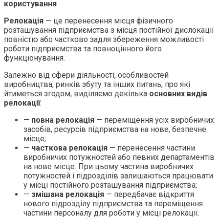
користування
Релокація
— це перенесення місця фізичного
розташування підприємства з місця постійної дислокації
повністю або частково задля збереження можливості
роботи підприємства та повноцінного його
функціонування.
Залежно від сфери діяльності, особливостей
виробництва, ринків збуту та інших питань, про які
йтиметься згодом, виділяємо декілька
основних видів
релокації
:
—
повна релокація
— переміщення усіх виробничих
засобів, ресурсів підприємства на нове, безпечне
місце;
—
часткова релокація
— перенесення частини
виробничих потужностей або певних департаментів
на нове місце. При цьому частина виробничих
потужностей і підрозділів залишаються працювати
у місці постійного розташування підприємства;
—
змішана релокація
— передбачає відкриття
нового підрозділу підприємства та переміщення
частини персоналу для роботи у місці релокації.