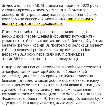
Згідно з оцінками МОМ, станом на червень 2023 року
у країні нараховувалося 5,1 млн ВПО (коментарі
експертів «Внутрішні вимушені переміщення: обсяги,
проблеми та способи їх вирішення»
Національного
інституту стратегічних досліджень
.
Повномасштабне вторгнення рф призвело і до
необхідності переміщення виробничих потужностей
українського бізнесу з зон активних бойових дій у більш
безпечні регіони країни. За програмою релокації бізнесу
в більш безпечні регіони з початку війни і до кінця
вересня 2023 року переїхало 840 підприємств,
з яких 667 вже працюють на новому місці.
Підприємства можуть перевезти виробничі потужності
з прифронтових територій або зони бойових дій
до шістнадцяти регіонів країни. Найбільша частина
бізнесів для нового місця роботи обрала Закарпатську
та Львівську області — 120 та 199 компаній відповідно.
До найбільш затребуваних у підприємців регіонів
потрапили також Чернівецька — 78 релокантів та Івано-
Франківська області — 70. Найменш затребуваними були
Одещина — три підприємства, Житомирщина — шість