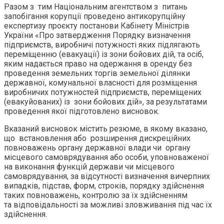
Разом з тим Національним агентством з питань
запобігання корупції проведено антикорупційну
експертизу проєкту постанови Кабінету Міністрів
України «Про затвердження Порядку визначення
підприємств, виробничі потужності яких підлягають
переміщенню (евакуації) із зони бойових дій, та осіб,
яким надається право на одержання в оренду без
проведення земельних торгів земельної ділянки
державної, комунальної власності для розміщення
виробничих потужностей підприємств, переміщених
(евакуйованих) із зони бойових дій», за результатами
проведення якої підготовлено висновок.
Вказаний висновок містить резюме, в якому вказано,
що встановлення або розширення дискреційних
повноважень органу державної влади чи органу
місцевого самоврядування або особи, уповноваженої
на виконання функцій держави чи місцевого
самоврядування, за відсутності визначення вичерпних
випадків, підстав, форм, строків, порядку здійснення
таких повноважень, контролю за їх здійсненням
та відповідальності за можливі зловживання під час їх
здійснення.