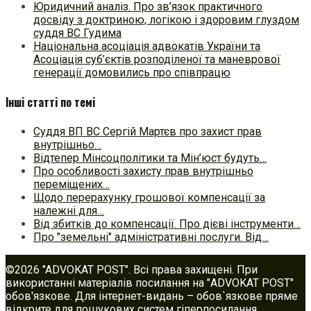
Юридичний аналіз. Про зв’язок практичного
досвіду з доктриною, логікою і здоровим глуздом
суддя ВС Гудима
Національна асоціація адвокатів України та
Асоціація суб’єктів розподіленої та маневрової
генерації домовились про співпрацю
Інші статті по темі
Суддя ВП ВС Сергій Мартєв про захист прав
внутрішньо…
Відтепер Мінсоцполітики та Мін’юст будуть…
Про особливості захисту прав внутрішньо
переміщених…
Щодо перерахунку грошової компенсації за
належні для…
Від збитків до компенсації. Про дієві інструменти…
Про "земельні" адміністративні послуги. Від…
©2026 "ADVOKAT POST". Всі права захищені. При
використанні матеріалів посилання на "ADVOKAT POST"
обов'язкове. Для інтернет-видань – обов`язкове пряме
відкрите для пошукових систем гіперпосилання