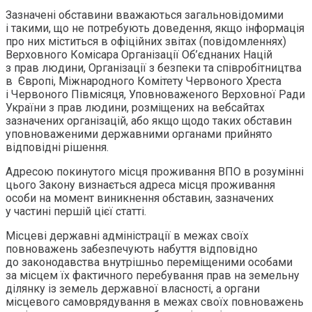
Зазначені обставини вважаються загальновідомими
і такими, що не потребують доведення, якщо інформація
про них міститься в офіційних звітах (повідомленнях)
Верховного Комісара Організації Об’єднаних Націй
з прав людини, Організації з безпеки та співробітництва
в Європі, Міжнародного Комітету Червоного Хреста
і Червоного Півмісяця, Уповноваженого Верховної Ради
України з прав людини, розміщених на вебсайтах
зазначених організацій, або якщо щодо таких обставин
уповноваженими державними органами прийнято
відповідні рішення.
Адресою покинутого місця проживання ВПО в розумінні
цього Закону визнається адреса місця проживання
особи на момент виникнення обставин, зазначених
у частині першій цієї статті.
Місцеві державні адміністрації в межах своїх
повноважень забезпечують набуття відповідно
до законодавства внутрішньо переміщеними особами
за місцем їх фактичного перебування прав на земельну
ділянку із земель державної власності, а органи
місцевого самоврядування в межах своїх повноважень