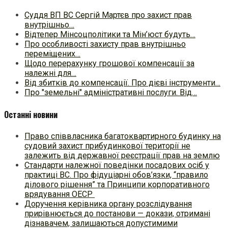
Суддя ВП ВС Сергій Мартєв про захист прав
внутрішньо…
Відтепер Мінсоцполітики та Мін’юст будуть…
Про особливості захисту прав внутрішньо
переміщених…
Щодо перерахунку грошової компенсації за
належні для…
Від збитків до компенсації. Про дієві інструменти…
Про "земельні" адміністративні послуги. Від…
Останні новини
Право співвласника багатоквартирного будинку на
судовий захист прибудинкової території не
залежить від державної реєстрації прав на землю
Стандарти належної поведінки посадових осіб у
практиці ВC. Про фідуціарні обов’язки, “правило
ділового рішення” та Принципи корпоративного
врядування ОЕСР
Доручення керівника органу розслідування
прирівнюється до постанови — докази, отримані
дізнавачем, залишаються допустимими