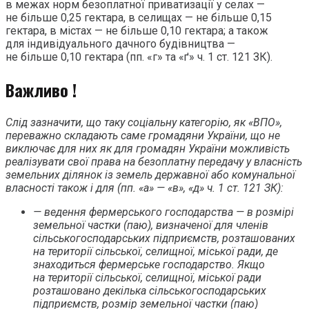
в межах норм безоплатної приватизації у селах —
не більше 0,25 гектара, в селищах — не більше 0,15
гектара, в містах — не більше 0,10 гектара; а також
для індивідуального дачного будівництва —
не більше 0,10 гектара (пп. «г» та «ґ» ч. 1 ст. 121 ЗК).
Важливо !
Слід зазначити, що таку соціальну категорію, як «ВПО»,
переважно складають саме громадяни України, що не
виключає для них як для громадян України можливість
реалізувати свої права на безоплатну передачу у власність
земельних ділянок із земель державної або комунальної
власності також і для (пп. «а» — «в», «д» ч. 1 ст. 121 ЗК):
— ведення фермерського господарства — в розмірі
земельної частки (паю), визначеної для членів
сільськогосподарських підприємств, розташованих
на території сільської, селищної, міської ради, де
знаходиться фермерське господарство. Якщо
на території сільської, селищної, міської ради
розташовано декілька сільськогосподарських
підприємств, розмір земельної частки (паю)