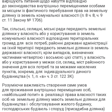
вирішують питання щодо набуття відповідно
до законодавства внутрішньо переміщеними особами
за місцем їх фактичного перебування прав на земельну
ділянку із земель комунальної власності (п. 8 ч. 8, ч. 9
ст. 11 Закону № 1706).
Так, сільські, селищні, міські ради передають земельні
ділянки у власність або у користування із земель
комунальної власності відповідних територіальних
громад для всіх потреб; районні державні адміністрації
на їхній території передають земельні ділянки із земель
державної власності, крім випадків, визначених
частинами четвертою і восьмою цієї статті, у власність
або у користування у межах сіл, селищ, міст районного
значення для всіх потреб та за межами населених
пунктів, зокрема, для: індивідуального дачного
будівництва (ч. 1, п. «в» ч. 3 ст. 122 ЗК).
Розуміючи важливість створення саме умов
для проживання внутрішньо переміщених осіб,
«найбільший попит» в реалізації права власності таких
осіб на земельну ділянку мають земельні ділянки для
будівництва і обслуговування жилого будинку,
господарських будівель і споруд (присадибна ділянка)