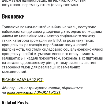
державної адміністрації), на територію якої такі
потужності переміщуються (евакуюються).
Висновки
Триваюча повномасштабна війна, на жаль, поступово
наближається до своєї дворічної дати, однак це жодним
чином не має змінювати вектор соціального захисту
таких категорій громадян, як ВПО, та розвитку таких
процесів, як релокація виробничих потужностей
підприємств, які стали складовою соціальноекономічних
процесів у країні в умовах воєнного стану і мають
залишатись і надалі пріоритетом, зокрема, в їх підтримці
на загальнодержавному рівні, в тому числі і в частині
створення умов для реалізації їх земельних
можливостей.
ВІСНИК НААУ № 12 (97)
Аби першими отримувати новини, підпишіться
на
телеграм-канал ADVOKAT POST
.
Related Posts: