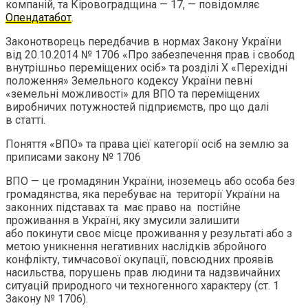
компаній, та Кіровоградщина — 17, — повідомляє
Опендатабот
.
Законотворець передбачив в нормах Закону України
від 20.10.2014 № 1706 «Про забезпечення прав і свобод
внутрішньо переміщених осіб» та розділі Х «Перехідні
положення» Земельного кодексу України певні
«земельні можливості» для ВПО та переміщених
виробничих потужностей підприємств, про що далі
в статті.
Поняття «ВПО» та права цієї категорії осіб на землю за
приписами закону № 1706
ВПО — це громадянин України, іноземець або особа без
громадянства, яка перебуває на території України на
законних підставах та має право на постійне
проживання в Україні, яку змусили залишити
або покинути своє місце проживання у результаті або з
метою уникнення негативних наслідків збройного
конфлікту, тимчасової окупації, повсюдних проявів
насильства, порушень прав людини та надзвичайних
ситуацій природного чи техногенного характеру (ст. 1
Закону № 1706).