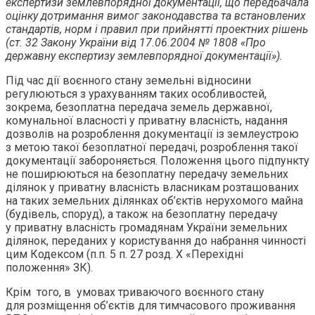
експертизи землевпорядної документації, що передбачала
оцінку дотримання вимог законодавства та встановлених
стандартів, норм і правил при прийнятті проектних рішень
(ст. 32 Закону України від 17.06.2004 № 1808 «Про
державну експертизу землевпорядної документації»).
Під час дії воєнного стану земельні відносини
регулюються з урахуванням таких особливостей,
зокрема, безоплатна передача земель державної,
комунальної власності у приватну власність, надання
дозволів на розроблення документації із землеустрою
з метою такої безоплатної передачі, розроблення такої
документації забороняється. Положення цього підпункту
не поширюються на безоплатну передачу земельних
ділянок у приватну власність власникам розташованих
на таких земельних ділянках об’єктів нерухомого майна
(будівель, споруд), а також на безоплатну передачу
у приватну власність громадянам України земельних
ділянок, переданих у користування до набрання чинності
цим Кодексом (п.п. 5 п. 27 розд. Х «Перехідні
положення» ЗК).
Крім того, в умовах триваючого воєнного стану
для розміщення об’єктів для тимчасового проживання