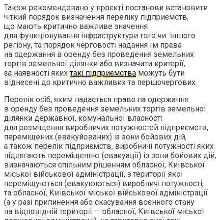
Також рекомендовано у проєкті постанови встановити
чіткий порядок визначення переліку підприємств,
що мають критично важливе значення
для функціонування інфраструктури того чи іншого
регіону, та порядок черговості надання їм права
на одержання в оренду без проведення земельних
торгів земельної ділянки або визначити критерії,
за наявності яких
такі підприємства
можуть бути
віднесені до критично важливих та першочергових.
Перелік осіб, яким надається право на одержання
в оренду без проведення земельних торгів земельної
ділянки державної, комунальної власності
для розміщення виробничих потужностей підприємств,
переміщених (евакуйованих) із зони бойових дій,
а також перелік підприємств, виробничі потужності яких
підлягають переміщенню (евакуації) із зони бойових дій,
визначаються спільним рішенням обласної, Київської
міської військової адміністрації, з території якої
переміщуються (евакуюються) виробничі потужності,
та обласної, Київської міської військової адміністрації
(а у разі припинення або скасування воєнного стану
на відповідній території — обласної, Київської міської