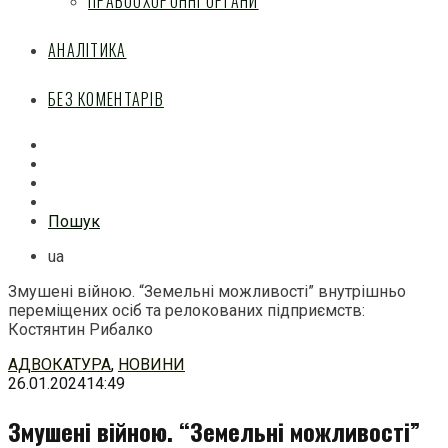
ПРАВООХОРОННІ ОРГАНИ
АНАЛІТИКА
БЕЗ КОМЕНТАРІВ
Facebook
Mail
Telegram
Feed
Пошук
ua
Змушені війною. “Земельні можливості” внутрішньо
переміщених осіб та релокованих підприємств:
Костянтин Рибалко
Перейти
АДВОКАТУРА
,
НОВИНИ
до
26.01.2024
14:49
змісту
Змушені війною. “Земельні можливості”