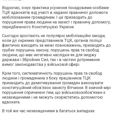
Водночас, існує практика усунення посадовими особами
ТЦК адвокатів від участі в наданні правничої допомоги
мобілізованим громадянам. І це призводить до
порушення права людини на захист і правничу допомогу,
передбаченого Конституцією України.
Сьогодні зростають не популярні мобілізаційні заходи,
коли дії окремих представників ТЦК, органів поліції
фактично виходять за межі повноважень, призводять до
грубих порушень закону, порушень прав та свобод
людини, що має негативні наслідки як для іміджу
держави і Збройних Сил, так і в частині дотримання
вимог законодавства у військовій сфері.
Крім того, систематичність порушень прав та свобод
людини і громадянина з боку працівників ТЦК
призводить до демотивування громадян виконувати
конституційний обов’язок захисту Вітчизни. В значній мірі
порушення спричинені тим, що військовозобов’язані є
незахищеними і не можуть скористатись допомогою
адвоката.
В той же час незахищеними в багатьох випадках