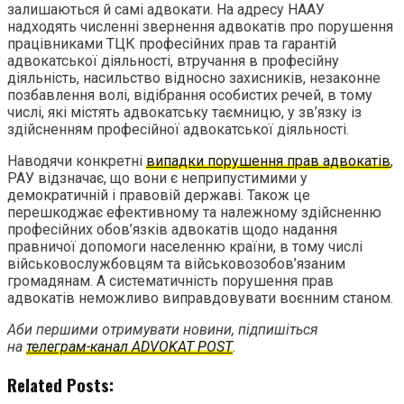
залишаються й самі адвокати. На адресу НААУ
надходять численні звернення адвокатів про порушення
працівниками ТЦК професійних прав та гарантій
адвокатської діяльності, втручання в професійну
діяльність, насильство відносно захисників, незаконне
позбавлення волі, відібрання особистих речей, в тому
числі, які містять адвокатську таємницю, у зв’язку із
здійсненням професійної адвокатської діяльності.
Наводячи конкретні
випадки порушення прав адвокатів
,
РАУ відзначає, що вони є неприпустимими у
демократичній і правовій державі. Також це
перешкоджає ефективному та належному здійсненню
професійних обов’язків адвокатів щодо надання
правничої допомоги населенню країни, в тому числі
військовослужбовцям та військовозобов’язаним
громадянам. А систематичність порушення прав
адвокатів неможливо виправдовувати воєнним станом.
Аби першими отримувати новини, підпишіться
на
телеграм-канал ADVOKAT POST
.
Related Posts: