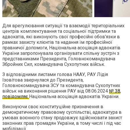
Для врегулювання ситуації та взаємодії територіальних
центрів комплектування та соціальної підтримки та
адвокатів, які виконують свої професійні обов’язки в
рамках захисту клієнтів та надання їм професійної
правничої допомоги, Національна асоціація адвокатів
України запропонувала організувати спільну зустріч з
представниками Президента, Головнокомандувача
Збройних Сил, командувача Сухопутних військ.
З відповідними листами голова НААУ, РАУ Лідія
Ізовітова звернулася до Президента,
Головнокомандувача ЗСУ та командувача Сухопутних
військ на виконання рішення РАУ від 08.06.2024
№ 38
,
повідомляє
Національна асоціація адвокатів України.
Виконуючи своє конституційне призначення в
демократичному правовому суспільстві, адвокатура в
умовах воєнного стану продовжує здійснювати захист
законних прав громадян України, в тому числі і під час
мобілізації.