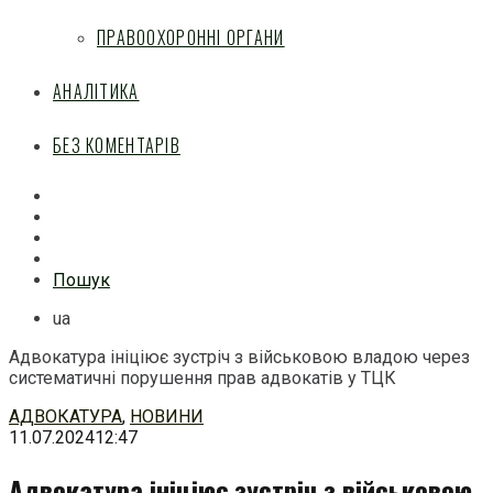
ПРАВООХОРОННІ ОРГАНИ
АНАЛІТИКА
БЕЗ КОМЕНТАРІВ
Facebook
Mail
Telegram
Feed
Пошук
ua
Адвокатура ініціює зустріч з військовою владою через
систематичні порушення прав адвокатів у ТЦК
Перейти
АДВОКАТУРА
,
НОВИНИ
до
11.07.2024
12:47
змісту
Адвокатура ініціює зустріч з військовою