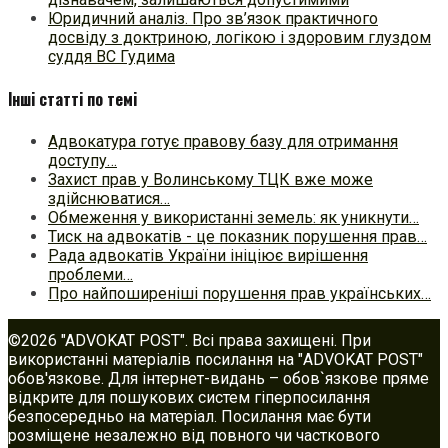
Юридичний аналіз. Про зв’язок практичного
досвіду з доктриною, логікою і здоровим глуздом
суддя ВС Гудима
Інші статті по темі
Адвокатура готує правову базу для отримання
доступу…
Захист прав у Волинському ТЦК вже може
здійснюватися…
Обмеження у використанні земель: як уникнути…
Тиск на адвокатів - це показник порушення прав…
Рада адвокатів України ініціює вирішення
проблеми…
Про найпоширеніші порушення прав українських…
©2026 "ADVOKAT POST". Всі права захищені. При
використанні матеріалів посилання на "ADVOKAT POST"
обов'язкове. Для інтернет-видань – обов`язкове пряме
відкрите для пошукових систем гіперпосилання
безпосередньо на матеріал. Посилання має бути
розміщене незалежно від повного чи часткового