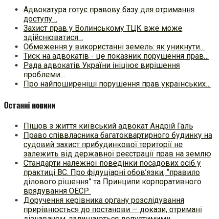
Адвокатура готує правову базу для отримання
доступу…
Захист прав у Волинському ТЦК вже може
здійснюватися…
Обмеження у використанні земель: як уникнути…
Тиск на адвокатів - це показник порушення прав…
Рада адвокатів України ініціює вирішення
проблеми…
Про найпоширеніші порушення прав українських…
Останні новини
Пішов з життя київський адвокат Андрій Галь
Право співвласника багатоквартирного будинку на
судовий захист прибудинкової території не
залежить від державної реєстрації прав на землю
Стандарти належної поведінки посадових осіб у
практиці ВC. Про фідуціарні обов’язки, “правило
ділового рішення” та Принципи корпоративного
врядування ОЕСР
Доручення керівника органу розслідування
прирівнюється до постанови — докази, отримані
дізнавачем, залишаються допустимими