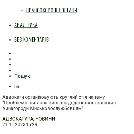
ПРАВООХОРОННІ ОРГАНИ
АНАЛІТИКА
БЕЗ КОМЕНТАРІВ
Facebook
Mail
Telegram
Feed
Пошук
ua
Адвокати організовують круглий стіл на тему
“Проблемні питання виплати додаткової грошової
винагороди військовослужбовцям”
Перейти
АДВОКАТУРА
,
НОВИНИ
до
21.11.2023
15:29
змісту