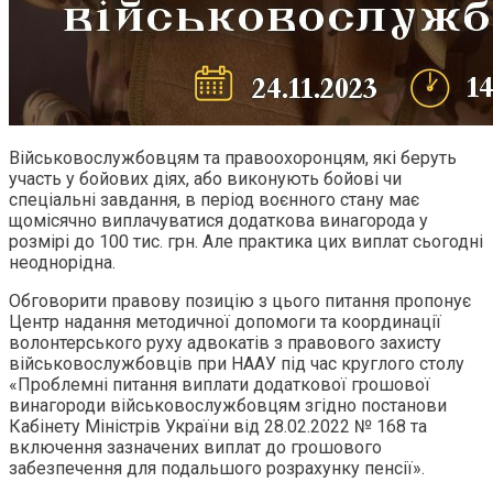
Військовослужбовцям та правоохоронцям, які беруть
участь у бойових діях, або виконують бойові чи
спеціальні завдання, в період воєнного стану має
щомісячно виплачуватися додаткова винагорода у
розмірі до 100 тис. грн. Але практика цих виплат сьогодні
неоднорідна.
Обговорити правову позицію з цього питання пропонує
Центр надання методичної допомоги та координації
волонтерського руху адвокатів з правового захисту
військовослужбовців при НААУ під час круглого столу
«Проблемні питання виплати додаткової грошової
винагороди військовослужбовцям згідно постанови
Кабінету Міністрів України від 28.02.2022 № 168 та
включення зазначених виплат до грошового
забезпечення для подальшого розрахунку пенсії».