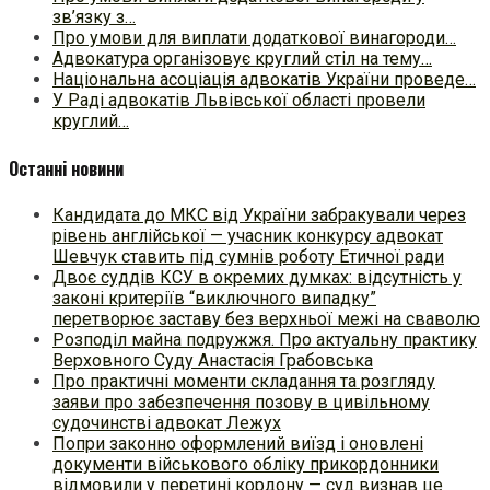
зв’язку з…
Про умови для виплати додаткової винагороди…
Адвокатура організовує круглий стіл на тему…
Національна асоціація адвокатів України проведе…
У Раді адвокатів Львівської області провели
круглий…
Останні новини
Кандидата до МКС від України забракували через
рівень англійської — учасник конкурсу адвокат
Шевчук ставить під сумнів роботу Етичної ради
Двоє суддів КСУ в окремих думках: відсутність у
законі критеріїв “виключного випадку”
перетворює заставу без верхньої межі на сваволю
Розподіл майна подружжя. Про актуальну практику
Верховного Суду Анастасія Грабовська
Про практичні моменти складання та розгляду
заяви про забезпечення позову в цивільному
судочинстві адвокат Лежух
Попри законно оформлений виїзд і оновлені
документи військового обліку прикордонники
відмовили у перетині кордону — суд визнав це