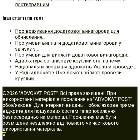
протиправним
Інші статті по темі
Про врахування додаткової винагороди для
обчислення…
Про умови виплати додаткової винагороди у
зв’язку з…
Про умови для виплати додаткової винагороди…
Адвокатура організовує круглий стіл на тему…
Національна асоціація адвокатів України проведе…
У Раді адвокатів Львівської області провели
круглий…
©2026 "ADVOKAT POST". Всі права захищені. При
використанні матеріалів посилання на "ADVOKAT POST"
обов'язкове. Для інтернет-видань – обов`язкове пряме
відкрите для пошукових систем гіперпосилання
безпосередньо на матеріал. Посилання має бути
розміщене незалежно від повного чи часткового
використання матеріалів.