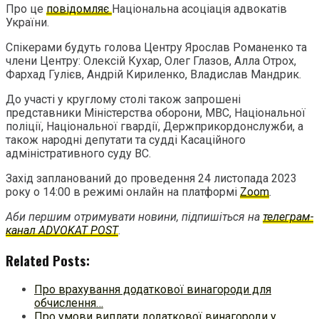
Про це
повідомляє
Національна асоціація адвокатів
України.
Спікерами будуть голова Центру Ярослав Романенко та
члени Центру: Олексій Кухар, Олег Глазов, Алла Отрох,
Фархад Гулієв, Андрій Кириленко, Владислав Мандрик.
До участі у круглому столі також запрошені
представники Міністерства оборони, МВС, Національної
поліції, Національної гвардії, Держприкордонслужби, а
також народні депутати та судді Касаційного
адміністративного суду ВС.
Захід запланований до проведення 24 листопада 2023
року о 14:00 в режимі онлайн на платформі
Zoom
.
Аби першим отримувати новини, підпишіться на
телеграм-
канал ADVOKAT POST
.
Related Posts:
Про врахування додаткової винагороди для
обчислення…
Про умови виплати додаткової винагороди у