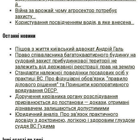
й…
Війна за врожай: чому агросектор потребує
захисту…
Користування посвідченням водія, в яке внесена…
Останні новини
Пішов з життя київський адвокат Андрій Галь
Право співвласника багатоквартирного будинку на
судовий захист прибудинкової території не
залежить від державної реєстрації прав на землю
Стандарти належної поведінки посадових осіб у
практиці ВC. Про фідуціарні обов’язки, “правило
ділового рішення” та Принципи корпоративного
врядування ОЕСР
Доручення керівника органу розслідування
прирівнюється до постанови — докази, отримані
дізнавачем, залишаються допустимими
Юридичний аналіз. Про зв’язок практичного
досвіду з доктриною, логікою і здоровим глуздом
суддя ВС Гудима
Інші статті по темі