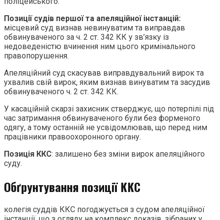
поліцейського.
Позиції судів першої та апеляційної інстанцій:
місцевий суд визнав невинуватим та виправдав
обвинуваченого за ч. 2 ст. 342 КК у зв’язку із
недоведеністю вчинення ним цього кримінального
правопорушення.
Апеляційний суд скасував виправдувальний вирок та
ухвалив свій вирок, яким визнав винуватим та засудив
обвинуваченого ч. 2 ст. 342 КК.
У касаційній скарзі захисник стверджує, що потерпілі під
час затримання обвинуваченого були без форменого
одягу, а тому останній не усвідомлював, що перед ним
працівники правоохоронного органу.
Позиція ККС
: залишено без зміни вирок апеляційного
суду.
Обґрунтування позиції ККС
колегія суддів ККС погоджується з судом апеляційної
інстанції, що з огляду на комплекс доказів, зібраних у