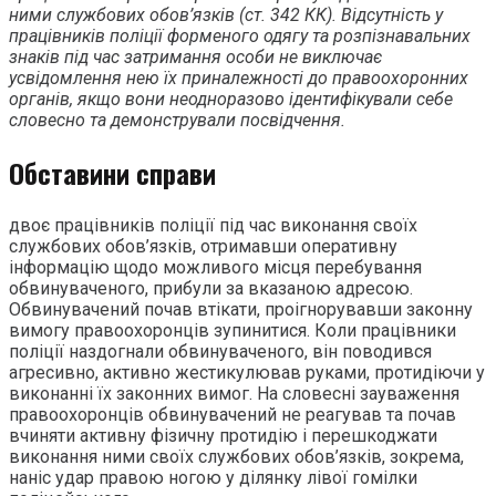
ними службових обов’язків (ст. 342 КК). Відсутність у
працівників поліції форменого одягу та розпізнавальних
знаків під час затримання особи не виключає
усвідомлення нею їх приналежності до правоохоронних
органів, якщо вони неодноразово ідентифікували себе
словесно та демонстрували посвідчення.
Обставини справи
двоє працівників поліції під час виконання своїх
службових обов’язків, отримавши оперативну
інформацію щодо можливого місця перебування
обвинуваченого, прибули за вказаною адресою.
Обвинувачений почав втікати, проігнорувавши законну
вимогу правоохоронців зупинитися. Коли працівники
поліції наздогнали обвинуваченого, він поводився
агресивно, активно жестикулював руками, протидіючи у
виконанні їх законних вимог. На словесні зауваження
правоохоронців обвинувачений не реагував та почав
вчиняти активну фізичну протидію і перешкоджати
виконання ними своїх службових обов’язків, зокрема,
наніс удар правою ногою у ділянку лівої гомілки