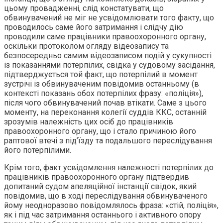
цьому провадженні, слід констатувати, що
обвинувачений не міг не усвідомлювати того факту, що
проводилось саме його затримання і слідчу дію
проводили саме працівники правоохоронного органу,
оскільки протоколом огляду відеозапису та
безпосередньо самим відеозаписом подій у сукупності
із показаннями потерпілих, свідка у судовому засідання,
підтверджується той факт, що потерпілий в момент
зустрічі із обвинуваченим повідомив останньому (в
контексті показань обох потерпілих фразу: «поліція»),
після чого обвинувачений почав втікати. Саме з цього
моменту, на переконання колегії суддів ККС, останній
зрозумів належність цих осіб до працівників
правоохоронного органу, що і стало причиною його
раптової втечі з під’їзду та подальшого переслідування
його потерпілими.
Крім того, факт усвідомлення належності потерпілих до
працівників правоохоронного органу підтвердив
допитаний судом апеляційної інстанції свідок, який
повідомив, що в ході переслідування обвинуваченого
йому неодноразово повідомлялось фраза: «стій, поліція»,
як і під час затримання останнього і активного опору