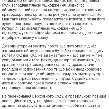
таким діям обвинуваченим, під час якого потерпілим
були заподіяні тілесні ушкодження. Водночас
обвинувачений на слова потерпілих про належність до
правоохоронних органів не реагував, не зупинявся, хоч
мав таку можливість, продовжував втікати, а після його
зупинення, продовжував чинити опір, в ході якого
потерпілі отримали тілесні ушкодження, що
підтверджується відповідними висновками, детально
відображеними у вироку.
Доводи сторони захисту про те, що потерпілі під час
затримання обвинуваченого були без форменого одягу
колегія суддів ККС не вважає такими, що він не міг не
усвідомлювати того факту, що потерпілі належать до
працівників правоохоронних органів, враховуючи
послідовні їх показання про те, що вони неодноразово
повідомляли про це обвинуваченому з моменту зустрічі
та демонстрації посвідчення у під’їзді будинку, після
чого він раптово почав тікати, а також під час
переслідування останнього.
На переконання Верховного Суду, є правильною позиція
апеляційного суду, що діяльність правоохоронних
органів по розшуку для затримання особи на підставі