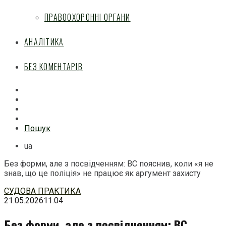
ПРАВООХОРОННІ ОРГАНИ
АНАЛІТИКА
БЕЗ КОМЕНТАРІВ
Facebook
Mail
Telegram
Feed
Пошук
ua
Без форми, але з посвідченням: ВС пояснив, коли «я не
знав, що це поліція» не працює як аргумент захисту
Перейти
СУДОВА ПРАКТИКА
до
21.05.2026
11:04
змісту
Без форми, але з посвідченням: ВС