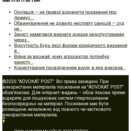
Окупація — не привід відкинути показання про
примус:…
Обвинувачення не довело несплату санкцій — суд
не…
Захист намагався визнати докази недопустимими
через…
Відсутність будь-якої форми юридичного визнання
й…
Війна за врожай: чому агросектор потребує
захисту…
Користування посвідченням водія, в яке внесена…
©2026 "ADVOKAT POST". Всі права захищені. При
використанні матеріалів посилання на "ADVOKAT POST"
обов'язкове. Для інтернет-видань – обов`язкове пряме
відкрите для пошукових систем гіперпосилання
безпосередньо на матеріал. Посилання має бути
розміщене незалежно від повного чи часткового
використання матеріалів.
Footer