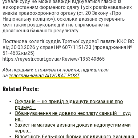
ухвали суду не може завжди відбуватися гласно із
використанням форменого одягу і усіх розпізнавальних
знаків правоохоронного органу (ст. 20 Закону «Про
Національну поліцію»), оскільки вказане суперечить
меті таких розшукових дій і не спрямоване на
досягнення бажаного результату.
Постанова колегії суддів Третьої судової палати ККС ВС
від 30.03.2026 у справі № 607/1151/23 (провадження №
51-4632км25)
https://reyestr.court.gov.ua/Review/135349865
Аби першими отримувати новини, підпишіться
на
телеграм-канал ADVOKAT POST
.
Related Posts:
Окупація — не привід відкинути показання про
примус:…
Обвинувачення не довело несплату санкцій — суд
не…
Захист намагався визнати докази недопустимими
через…
Відсутність будь-якої форми юридичного визнання