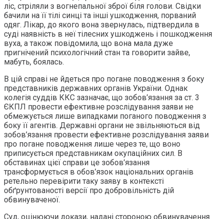
ліс, стріляли з вогнепальної зброї біля голови. Свідки
бачили на її тілі синці та інші ушкодження, порваний
одяг. Лікар, до якого вона звернулась, підтвердила в
суді наявність в неї тілесних ушкоджень і пошкодження
вуха, а також повідомила, що вона мала дуже
пригнічений психологічний стан та говорити зайве,
мабуть, боялась.
В цій справі не йдеться про погане поводження з боку
представників державних органів України. Однак
колегія суддів ККС зазначає, що зобов’язання за ст. 3
ЄКПЛ провести ефективне розслідування заяви не
обмежується лише випадками поганого поводження з
боку її агентів. Державні органи не звільняються від
зобов’язання провести ефективне розслідування заяви
про погане поводження лише через те, що воно
приписується представникам окупаційних сил. В
обставинах цієї справи це зобов’язання
трансформується в обов’язок національних органів
ретельно перевірити таку заяву в контексті
обґрунтованості версії про добровільність дій
обвинуваченої.
Суд, оцінюючи докази, надані стороною обвинувачення