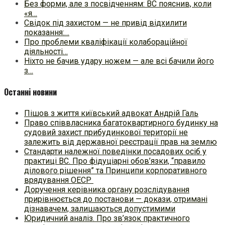
Без форми, але з посвідченням: ВС пояснив, коли
«я…
Свідок під захистом — не привід відхилити
показання:…
Про проблеми кваліфікації колабораційної
діяльності…
Ніхто не бачив удару ножем — але всі бачили його
з…
Останні новини
Пішов з життя київський адвокат Андрій Галь
Право співвласника багатоквартирного будинку на
судовий захист прибудинкової території не
залежить від державної реєстрації прав на землю
Стандарти належної поведінки посадових осіб у
практиці ВC. Про фідуціарні обов’язки, “правило
ділового рішення” та Принципи корпоративного
врядування ОЕСР
Доручення керівника органу розслідування
прирівнюється до постанови — докази, отримані
дізнавачем, залишаються допустимими
Юридичний аналіз. Про зв’язок практичного