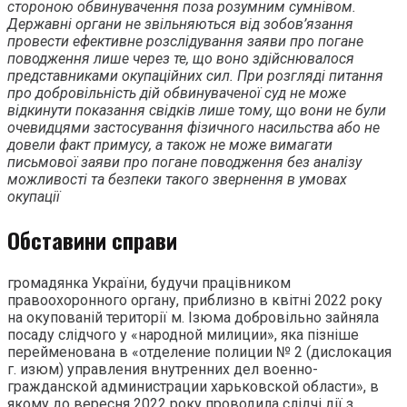
стороною обвинувачення поза розумним сумнівом.
Державні органи не звільняються від зобов’язання
провести ефективне розслідування заяви про погане
поводження лише через те, що воно здійснювалося
представниками окупаційних сил. При розгляді питання
про добровільність дій обвинуваченої суд не може
відкинути показання свідків лише тому, що вони не були
очевидцями застосування фізичного насильства або не
довели факт примусу, а також не може вимагати
письмової заяви про погане поводження без аналізу
можливості та безпеки такого звернення в умовах
окупації
Обставини справи
громадянка України, будучи працівником
правоохоронного органу, приблизно в квітні 2022 року
на окупованій території м. Ізюма добровільно зайняла
посаду слідчого у «народной милиции», яка пізніше
перейменована в «отделение полиции № 2 (дислокация
г. изюм) управления внутренних дел военно-
гражданской администрации харьковской области», в
якому до вересня 2022 року проводила слідчі дії з