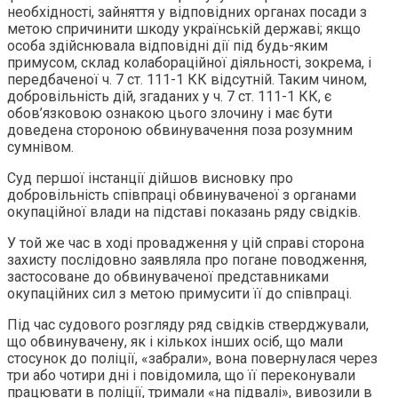
необхідності, зайняття у відповідних органах посади з
метою спричинити шкоду українській державі; якщо
особа здійснювала відповідні дії під будь-яким
примусом, склад колабораційної діяльності, зокрема, і
передбаченої ч. 7 ст. 111-1 КК відсутній. Таким чином,
добровільність дій, згаданих у ч. 7 ст. 111-1 КК, є
обов’язковою ознакою цього злочину і має бути
доведена стороною обвинувачення поза розумним
сумнівом.
Суд першої інстанції дійшов висновку про
добровільність співпраці обвинуваченої з органами
окупаційної влади на підставі показань ряду свідків.
У той же час в ході провадження у цій справі сторона
захисту послідовно заявляла про погане поводження,
застосоване до обвинуваченої представниками
окупаційних сил з метою примусити її до співпраці.
Під час судового розгляду ряд свідків стверджували,
що обвинувачену, як і кількох інших осіб, що мали
стосунок до поліції, «забрали», вона повернулася через
три або чотири дні і повідомила, що її переконували
працювати в поліції, тримали «на підвалі», вивозили в