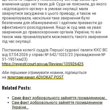
вчинення щодо неї таких дій. Суди не пояснили, до якого
«відповідного органу» в умовах окупації мала
звернутися засуджена з цього приводу, а також не
проаналізували, наскільки таке звернення було
безпечним для обвинуваченої і здатним призвести до
ефективного розслідування. Якщо ж суд мав на увазі
звернення до правоохоронних органів України, то він
також мав проаналізувати можливість такого звернення
під час окупації.
Постанова колегії суддів Першої судової палати ККС ВС
від 07.04.2026 у справі № 642/1023/23 (провадження №
51-1951км23)
https://reyestr.court.gov.ua/Review/135926425
Аби першими отримувати новини, підпишіться
на
телеграм-канал ADVOKAT POST
.
Related Posts:
Саме факт добровільного зайняття громадянином…
Сам факт добровільного зайняття громадянином
України…