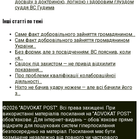
досвіду з доктриною, логікою і здоровим глуздом
суддя ВС Гудима
Інші статті по темі
Саме факт добровільного зайняття громадянином…
Сам факт добровільного зайняття громадянином
України…
Без форми, але з посвідченням: ВС пояснив, коли
«я…
Свідок під захистом — не привід відхилити
показання:…
Про проблеми кваліфікації колабораційної
діяльності…
Ніхто не бачив удару ножем — але всі бачили його
з…
©2026 "ADVOKAT POST". Всі права захищені. При
використанні матеріалів посилання на "ADVOKAT POST"
обов'язкове. Для інтернет-видань – обов`язкове пряме
відкрите для пошукових систем гіперпосилання
безпосередньо на матеріал. Посилання має бути
розміщене незалежно від повного чи часткового