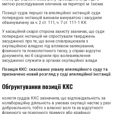
метою розслідування злочинів на території м. Ізюма.
Позиції судів першої та апеляційної інстанцій: суди
попередніх інстанцій визнали винуватою і засудили
обвинувачену за ч. 2 ст. 111, ч. 7 ст. 111-1 КК.
У касаційній скарзі сторона захисту зазначає, що суди
попередніх інстанцій не спростували тверджень
засудженої про те, що вона співпрацювала з
окупаційною владою під впливом залякування,
фізичного та психологічного тиску, у справі відсутні
документи, які б свідчили про волевиявлення
засудженої служити в органах окупаційної влади.
Позиція ККС: скасовано ухвалу апеляційного суду та
призначено новий розгляд у суді апеляційної інстанції.
Обґрунтування позиції ККС
колегія суддів ККС зазначила, що відповідальність за
колабораційну діяльність в умовах окупації настає у разі
добровільного, тобто з власної волі та за відсутності
фізичного чи психічного примусу або крайньої