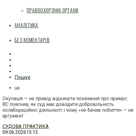
ПРАВООХОРОННІ ОРГАНИ
АНАЛІТИКА
БЕЗ КОМЕНТАРІВ
Facebook
Mail
Telegram
Feed
Пошук
ua
Окупація — не привід відкинути показання про примус:
ВС пояснив, як суд має доводити добровільність
колабораційної діяльності і чому «не бачив побиття» — не
аргумент
Перейти
СУДОВА ПРАКТИКА
до
09.06.2026
15:13