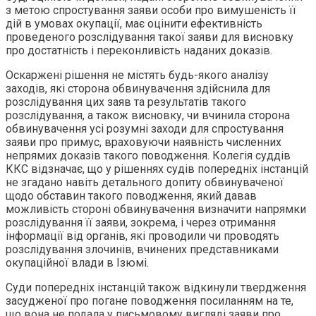
з метою спростування заяви особи про вимушеність її
дій в умовах окупації, має оцінити ефективність
проведеного розслідування такої заяви для висновку
про достатність і переконливість наданих доказів.
Оскаржені рішення не містять будь-якого аналізу
заходів, які сторона обвинувачення здійснила для
розслідування цих заяв та результатів такого
розслідування, а також висновку, чи вчинила сторона
обвинувачення усі розумні заходи для спростування
заяви про примус, враховуючи наявність численних
непрямих доказів такого поводження. Колегія суддів
ККС відзначає, що у рішеннях судів попередніх інстанцій
не згадано навіть детального допиту обвинуваченої
щодо обставин такого поводження, який давав
можливість стороні обвинувачення визначити напрямки
розслідування її заяви, зокрема, і через отримання
інформації від органів, які проводили чи проводять
розслідування злочинів, вчинених представниками
окупаційної влади в Ізюмі.
Суди попередніх інстанцій також відкинули твердження
засудженої про погане поводження посиланням на те,
що вона не подала у письмовому вигляді заяви про